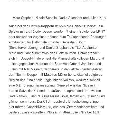
Marc Stephan, Nicole Schalle, Nadja Allendorff und Julien Kunz im M
Auch bei den
Herren-Doppeln
wurden die Partner zugelost, ein
Spieler mit LK 16 oder besser wurde mit einem Spieler der LK 17
oder schwächer zugelost, sodass zum Teil spannende Paarungen
entstanden. Im Halbfinale mussten Sebastian Böhm
(Schulterverletzung) und Daniel Stephan als Titel-Aspiranten
Marc und Gabriel kampflos den Platz räumen. Somit standen
sich im Doppel-Finale erneut die Mannschaftskollegen Marc und
Julien gegenüber, Marc an der Seite von Gabriel Jakubian und
Julien mit Nils Mainert, der bereits in den letzten beiden Jahren
den Titel im Doppel mit Matthias Müller holte. Gabriel zeigte zu
Beginn des Finals teils unglaubliche Volleys, wodurch schnell
eine 5:2 Führung heraussprang. Generell war das Niveau im
ersten Satz, der 6:4 endete, äußerst ansprechend. Im zweiten
Satz kamen Julien/Nils besser ins Spiel, legten ein 6:3 nach und
glichen somit aus. Der CTB musste die Entscheidung bringen,
hier führten Gabriel/Marc 8:3, ehe das „Zitterhändchen“ kam und
beide zu passiv spielten. Plötzlich hatten Julien/Nils bei 10:9