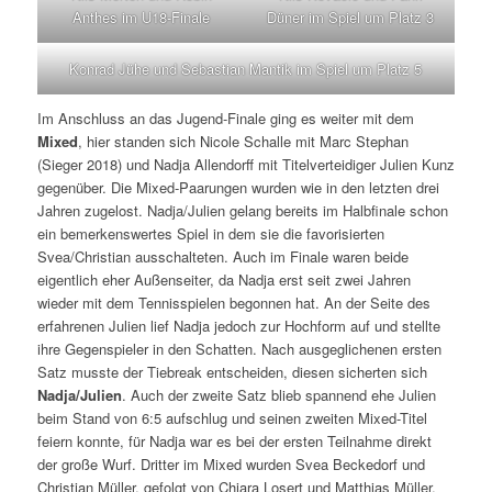
Anthes im U18-Finale
Düner im Spiel um Platz 3
Konrad Jühe und Sebastian Mantik im Spiel um Platz 5
Im Anschluss an das Jugend-Finale ging es weiter mit dem
Mixed
, hier standen sich Nicole Schalle mit Marc Stephan
(Sieger 2018) und Nadja Allendorff mit Titelverteidiger Julien Kunz
gegenüber. Die Mixed-Paarungen wurden wie in den letzten drei
Jahren zugelost. Nadja/Julien gelang bereits im Halbfinale schon
ein bemerkenswertes Spiel in dem sie die favorisierten
Svea/Christian ausschalteten. Auch im Finale waren beide
eigentlich eher Außenseiter, da Nadja erst seit zwei Jahren
wieder mit dem Tennisspielen begonnen hat. An der Seite des
erfahrenen Julien lief Nadja jedoch zur Hochform auf und stellte
ihre Gegenspieler in den Schatten. Nach ausgeglichenen ersten
Satz musste der Tiebreak entscheiden, diesen sicherten sich
Nadja/Julien
. Auch der zweite Satz blieb spannend ehe Julien
beim Stand von 6:5 aufschlug und seinen zweiten Mixed-Titel
feiern konnte, für Nadja war es bei der ersten Teilnahme direkt
der große Wurf. Dritter im Mixed wurden Svea Beckedorf und
Christian Müller, gefolgt von Chiara Losert und Matthias Müller.