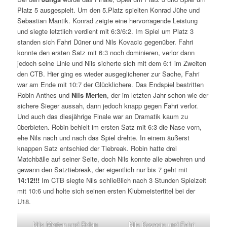
Platz 5 ausgespielt. Um den 5.Platz spielten Konrad Jühe und
Sebastian Mantik. Konrad zeigte eine hervorragende Leistung
und siegte letztlich verdient mit 6:3/6:2. Im Spiel um Platz 3
standen sich Fahri Düner und Nils Kovacic gegenüber. Fahri
konnte den ersten Satz mit 6:3 noch dominieren, verlor dann
jedoch seine Linie und Nils sicherte sich mit dem 6:1 im Zweiten
den CTB. Hier ging es wieder ausgeglichener zur Sache, Fahri
war am Ende mit 10:7 der Glücklichere. Das Endspiel bestritten
Robin Anthes und
Nils Merten
, der im letzten Jahr schon wie der
sichere Sieger aussah, dann jedoch knapp gegen Fahri verlor.
Und auch das diesjährige Finale war an Dramatik kaum zu
überbieten. Robin behielt im ersten Satz mit 6:3 die Nase vorn,
ehe Nils nach und nach das Spiel drehte. In einem äußerst
knappen Satz entschied der Tiebreak. Robin hatte drei
Matchbälle auf seiner Seite, doch Nils konnte alle abwehren und
gewann den Satztiebreak, der eigentlich nur bis 7 geht mit
14:12!!!
Im CTB siegte Nils schließlich nach 3 Stunden Spielzeit
mit 10:6 und holte sich seinen ersten Klubmeistertitel bei der
U18.
Nils Merten und Robin
Nils Kovacic und Fahri