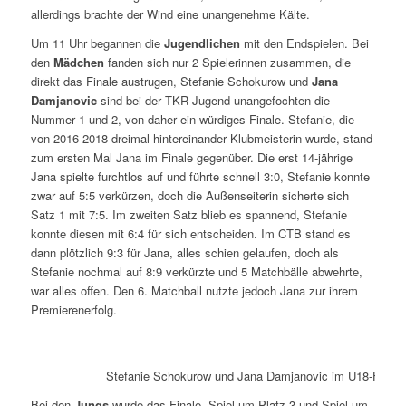
allerdings brachte der Wind eine unangenehme Kälte.
Um 11 Uhr begannen die
Jugendlichen
mit den Endspielen. Bei
den
Mädchen
fanden sich nur 2 Spielerinnen zusammen, die
direkt das Finale austrugen, Stefanie Schokurow und
Jana
Damjanovic
sind bei der TKR Jugend unangefochten die
Nummer 1 und 2, von daher ein würdiges Finale. Stefanie, die
von 2016-2018 dreimal hintereinander Klubmeisterin wurde, stand
zum ersten Mal Jana im Finale gegenüber. Die erst 14-jährige
Jana spielte furchtlos auf und führte schnell 3:0, Stefanie konnte
zwar auf 5:5 verkürzen, doch die Außenseiterin sicherte sich
Satz 1 mit 7:5. Im zweiten Satz blieb es spannend, Stefanie
konnte diesen mit 6:4 für sich entscheiden. Im CTB stand es
dann plötzlich 9:3 für Jana, alles schien gelaufen, doch als
Stefanie nochmal auf 8:9 verkürzte und 5 Matchbälle abwehrte,
war alles offen. Den 6. Matchball nutzte jedoch Jana zur ihrem
Premierenerfolg.
Stefanie Schokurow und Jana Damjanovic im U18-Finale
Bei den
Jungs
wurde das Finale, Spiel um Platz 3 und Spiel um