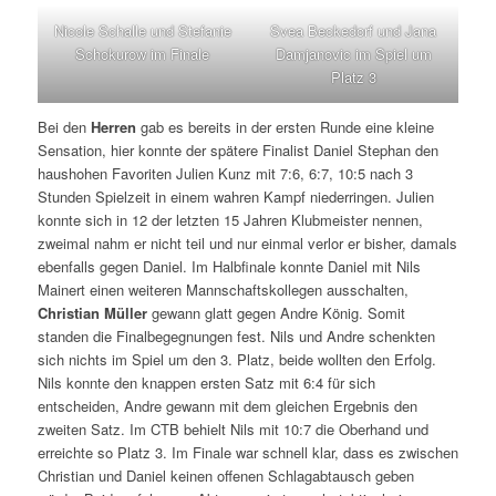
Nicole Schalle und Stefanie
Svea Beckedorf und Jana
Schokurow im Finale
Damjanovic im Spiel um
Platz 3
Bei den
Herren
gab es bereits in der ersten Runde eine kleine
Sensation, hier konnte der spätere Finalist Daniel Stephan den
haushohen Favoriten Julien Kunz mit 7:6, 6:7, 10:5 nach 3
Stunden Spielzeit in einem wahren Kampf niederringen. Julien
konnte sich in 12 der letzten 15 Jahren Klubmeister nennen,
zweimal nahm er nicht teil und nur einmal verlor er bisher, damals
ebenfalls gegen Daniel. Im Halbfinale konnte Daniel mit Nils
Mainert einen weiteren Mannschaftskollegen ausschalten,
Christian Müller
gewann glatt gegen Andre König. Somit
standen die Finalbegegnungen fest. Nils und Andre schenkten
sich nichts im Spiel um den 3. Platz, beide wollten den Erfolg.
Nils konnte den knappen ersten Satz mit 6:4 für sich
entscheiden, Andre gewann mit dem gleichen Ergebnis den
zweiten Satz. Im CTB behielt Nils mit 10:7 die Oberhand und
erreichte so Platz 3. Im Finale war schnell klar, dass es zwischen
Christian und Daniel keinen offenen Schlagabtausch geben