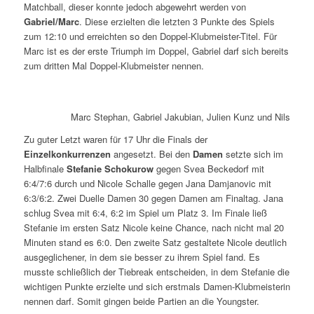
Matchball, dieser konnte jedoch abgewehrt werden von
Gabriel/Marc
. Diese erzielten die letzten 3 Punkte des Spiels
zum 12:10 und erreichten so den Doppel-Klubmeister-Titel. Für
Marc ist es der erste Triumph im Doppel, Gabriel darf sich bereits
zum dritten Mal Doppel-Klubmeister nennen.
Marc Stephan, Gabriel Jakubian, Julien Kunz und Nils Main
Zu guter Letzt waren für 17 Uhr die Finals der
Einzelkonkurrenzen
angesetzt. Bei den
Damen
setzte sich im
Halbfinale
Stefanie Schokurow
gegen Svea Beckedorf mit
6:4/7:6 durch und Nicole Schalle gegen Jana Damjanovic mit
6:3/6:2. Zwei Duelle Damen 30 gegen Damen am Finaltag. Jana
schlug Svea mit 6:4, 6:2 im Spiel um Platz 3. Im Finale ließ
Stefanie im ersten Satz Nicole keine Chance, nach nicht mal 20
Minuten stand es 6:0. Den zweite Satz gestaltete Nicole deutlich
ausgeglichener, in dem sie besser zu ihrem Spiel fand. Es
musste schließlich der Tiebreak entscheiden, in dem Stefanie die
wichtigen Punkte erzielte und sich erstmals Damen-Klubmeisterin
nennen darf. Somit gingen beide Partien an die Youngster.