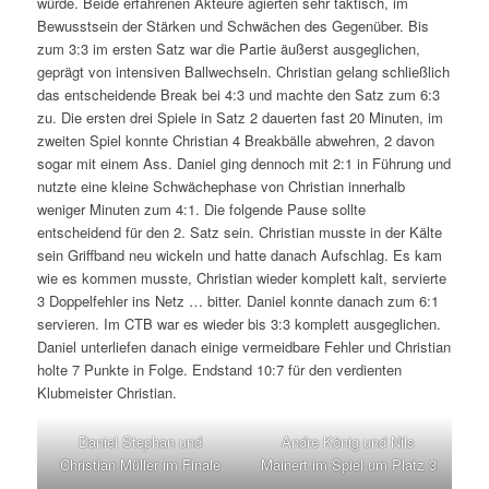
würde. Beide erfahrenen Akteure agierten sehr taktisch, im
Bewusstsein der Stärken und Schwächen des Gegenüber. Bis
zum 3:3 im ersten Satz war die Partie äußerst ausgeglichen,
geprägt von intensiven Ballwechseln. Christian gelang schließlich
das entscheidende Break bei 4:3 und machte den Satz zum 6:3
zu. Die ersten drei Spiele in Satz 2 dauerten fast 20 Minuten, im
zweiten Spiel konnte Christian 4 Breakbälle abwehren, 2 davon
sogar mit einem Ass. Daniel ging dennoch mit 2:1 in Führung und
nutzte eine kleine Schwächephase von Christian innerhalb
weniger Minuten zum 4:1. Die folgende Pause sollte
entscheidend für den 2. Satz sein. Christian musste in der Kälte
sein Griffband neu wickeln und hatte danach Aufschlag. Es kam
wie es kommen musste, Christian wieder komplett kalt, servierte
3 Doppelfehler ins Netz … bitter. Daniel konnte danach zum 6:1
servieren. Im CTB war es wieder bis 3:3 komplett ausgeglichen.
Daniel unterliefen danach einige vermeidbare Fehler und Christian
holte 7 Punkte in Folge. Endstand 10:7 für den verdienten
Klubmeister Christian.
Daniel Stephan und
Andre König und Nils
Christian Müller im Finale
Mainert im Spiel um Platz 3