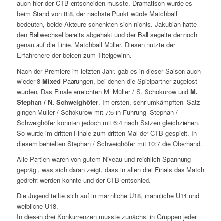
auch hier der CTB entscheiden musste. Dramatisch wurde es
beim Stand von 8:8, der nächste Punkt würde Matchball
bedeuten, beide Akteure schenkten sich nichts. Jakubian hatte
den Ballwechsel bereits abgehakt und der Ball segelte dennoch
genau auf die Linie. Matchball Müller. Diesen nutzte der
Erfahrenere der beiden zum Titelgewinn.
Nach der Premiere im letzten Jahr, gab es in dieser Saison auch
wieder 8
Mixed
-Paarungen, bei denen die Spielpartner zugelost
wurden. Das Finale erreichten M. Müller / S. Schokurow und
M.
Stephan / N. Schweighöfer
. Im ersten, sehr umkämpften, Satz
gingen Müller / Schokurow mit 7:6 in Führung, Stephan /
Schweighöfer konnten jedoch mit 6:4 nach Sätzen gleichziehen.
So wurde im dritten Finale zum dritten Mal der CTB gespielt. In
diesem behielten Stephan / Schweighöfer mit 10:7 die Oberhand.
Alle Partien waren von gutem Niveau und reichlich Spannung
geprägt, was sich daran zeigt, dass in allen drei Finals das Match
gedreht werden konnte und der CTB entschied.
Die Jugend teilte sich auf in männliche U18, männliche U14 und
weibliche U18.
In diesen drei Konkurrenzen musste zunächst in Gruppen jeder