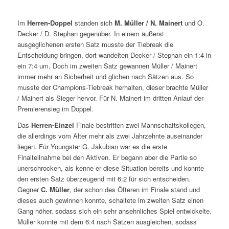
Im
Herren-Doppel
standen sich
M. Müller / N. Mainert
und O.
Decker / D. Stephan gegenüber. In einem äußerst
ausgeglichenen ersten Satz musste der Tiebreak die
Entscheidung bringen, dort wandelten Decker / Stephan ein 1:4 in
ein 7:4 um. Doch im zweiten Satz gewannen Müller / Mainert
immer mehr an Sicherheit und glichen nach Sätzen aus. So
musste der Champions-Tiebreak herhalten, dieser brachte Müller
/ Mainert als Sieger hervor. Für N. Mainert im dritten Anlauf der
Premierensieg im Doppel.
Das
Herren-Einzel
Finale bestritten zwei Mannschaftskollegen,
die allerdings vom Alter mehr als zwei Jahrzehnte auseinander
liegen. Für Youngster G. Jakubian war es die erste
Finalteilnahme bei den Aktiven. Er begann aber die Partie so
unerschrocken, als kenne er diese Situation bereits und konnte
den ersten Satz überzeugend mit 6:2 für sich entscheiden.
Gegner
C. Müller
, der schon des Öfteren im Finale stand und
dieses auch gewinnen konnte, schaltete im zweiten Satz einen
Gang höher, sodass sich ein sehr ansehnliches Spiel entwickelte.
Müller konnte mit dem 6:4 nach Sätzen ausgleichen, sodass