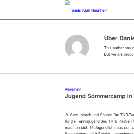
Über
Dani
This author has no
But we are proud
Allgemein
Jugend Sommercamp in 
🎾 Satz, Match und Sonne: Die TKR-Ten
für die Tennisjugend des TKR: Packen
machten sich 16 Jugendliche aus den U1
Spielerinnen und 8 Spieler – gemeinsam