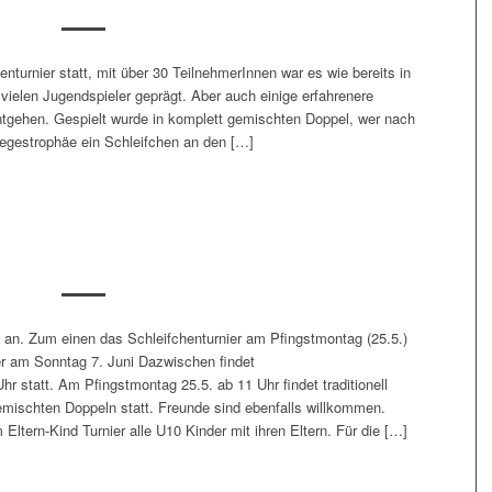
turnier statt, mit über 30 TeilnehmerInnen war es wie bereits in
vielen Jugendspieler geprägt. Aber auch einige erfahrenere
entgehen. Gespielt wurde in komplett gemischten Doppel, wer nach
egestrophäe ein Schleifchen an den […]
 an. Zum einen das Schleifchenturnier am Pfingstmontag (25.5.)
er am Sonntag 7. Juni Dazwischen findet
 statt. Am Pfingstmontag 25.5. ab 11 Uhr findet traditionell
gemischten Doppeln statt. Freunde sind ebenfalls willkommen.
Eltern-Kind Turnier alle U10 Kinder mit ihren Eltern. Für die […]