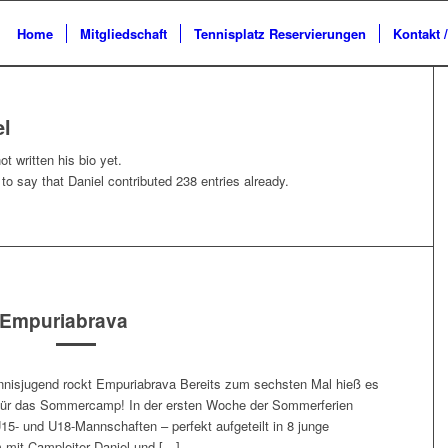
Home
Mitgliedschaft
Tennisplatz Reservierungen
Kontakt 
el
t written his bio yet.
 to say that
Daniel
contributed 238 entries already.
Empuriabrava
nisjugend rockt Empuriabrava Bereits zum sechsten Mal hieß es
 für das Sommercamp! In der ersten Woche der Sommerferien
5- und U18-Mannschaften – perfekt aufgeteilt in 8 junge
 mit Campleiter Daniel und […]