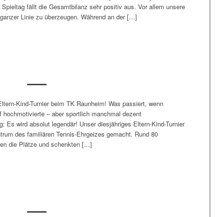
pieltag fällt die Gesamtbilanz sehr positiv aus. Vor allem unsere
ganzer Linie zu überzeugen. Während an der […]
Eltern-Kind-Turnier beim TK Raunheim! Was passiert, wenn
f hochmotivierte – aber sportlich manchmal dezent
ig: Es wird absolut legendär! Unser diesjähriges Eltern-Kind-Turnier
trum des familiären Tennis-Ehrgeizes gemacht. Rund 80
ten die Plätze und schenkten […]