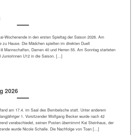
g
Mai-Wochenende in den ersten Spieltag der Saison 2026. Am
le zu Hause. Die Mädchen spielten im direkten Duell
U18 Mannschaften, Damen 40 und Herren 55. Am Sonntag starteten
 Juniorinnen U12 in die Saison. […]
g 2026
and am 17.4. im Saal des Bembelsche statt. Unter anderem
langjähriger 1. Vorsitzender Wolfgang Becker wurde nach 42
hrend verabschiedet, seinen Posten übernimmt Kai Steinhaus, der
itzende wurde Nicole Schalle. Die Nachfolge von Toan […]