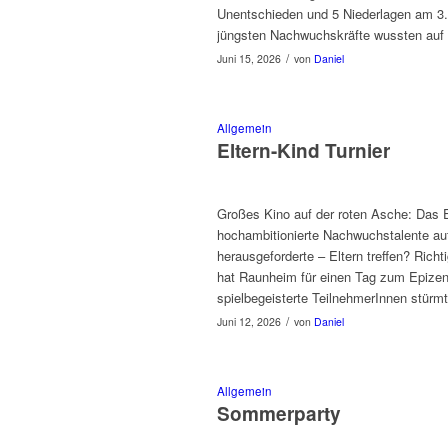
Unentschieden und 5 Niederlagen am 3. S
jüngsten Nachwuchskräfte wussten auf 
/
Juni 15, 2026
von
Daniel
Allgemein
Eltern-Kind Turnier
Großes Kino auf der roten Asche: Das 
hochambitionierte Nachwuchstalente au
herausgeforderte – Eltern treffen? Richt
hat Raunheim für einen Tag zum Epizen
spielbegeisterte TeilnehmerInnen stürm
/
Juni 12, 2026
von
Daniel
Allgemein
Sommerparty