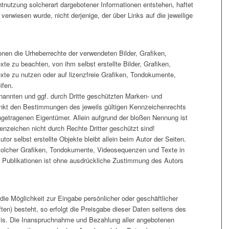
tnutzung solcherart dargebotener Informationen entstehen, haftet
 verwiesen wurde, nicht derjenige, der über Links auf die jeweilige
tionen die Urheberrechte der verwendeten Bilder, Grafiken,
 zu beachten, von ihm selbst erstellte Bilder, Grafiken,
e zu nutzen oder auf lizenzfreie Grafiken, Tondokumente,
ifen.
enannten und ggf. durch Dritte geschützten Marken- und
nkt den Bestimmungen des jeweils gültigen Kennzeichenrechts
ngetragenen Eigentümer. Allein aufgrund der bloßen Nennung ist
enzeichen nicht durch Rechte Dritter geschützt sind!
tor selbst erstellte Objekte bleibt allein beim Autor der Seiten.
 solcher Grafiken, Tondokumente, Videosequenzen und Texte in
n Publikationen ist ohne ausdrückliche Zustimmung des Autors
die Möglichkeit zur Eingabe persönlicher oder geschäftlicher
en) besteht, so erfolgt die Preisgabe dieser Daten seitens des
Basis. Die Inanspruchnahme und Bezahlung aller angebotenen