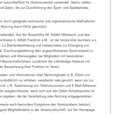
n ausschließlich für Vereinszwecke verwendet. Hierzu zählen
nd Daten, die zur Durchführung des Sport- und Spielbetriebs
en durch geeignete technische und organisatorische Maßnahmen
Nutzung durch Dritte geschützt.
sverbandes, Auf der Rosenhöhe 68, 63069 Offenbach, und des
hneise 4, 60528 Frankfurt a.M., ist der tennis-klub raunheim e.v.
der zur Bestandserhebung und insbesondere zur Erlangung von
 ggf. Zuschussgewährung dem angeschlossenen Sportverband zu
Namen und Altersangabe; bei Mitgliedern mit besonderen
 Mannschaftsführern zusätzlich die vollständige Adresse mit
r Bezeichnung ihrer Funktion im Verein.
iedern und Informationen über Nichtmitglieder (z.B. Eltern von
ndsätzlich nur erhoben, verarbeitet oder genutzt, wenn sie zur
sind, z.B. Speicherung von Telefonnummern und E-Mail-Adressen
 ist ausgeschlossen, wenn sich aus den Daten Anhaltspunkte für
e ergeben, die der Verarbeitung oder Nutzung entgegenstehen.
teresse auch besondere Ereignisse des Vereinslebens bekannt.
ne Mitgliederdaten in der Vereinszeitschrift, auf der Homepage