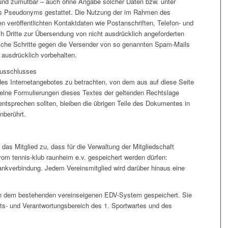
 und zumutbar – auch ohne Angabe solcher Daten bzw. unter
es Pseudonyms gestattet. Die Nutzung der im Rahmen des
 veröffentlichten Kontaktdaten wie Postanschriften, Telefon- und
Dritte zur Übersendung von nicht ausdrücklich angeforderten
tliche Schritte gegen die Versender von so genannten Spam-Mails
 ausdrücklich vorbehalten.
ausschlusses
 des Internetangebotes zu betrachten, von dem aus auf diese Seite
zelne Formulierungen dieses Textes der geltenden Rechtslage
 entsprechen sollten, bleiben die übrigen Teile des Dokumentes in
unberührt.
t das Mitglied zu, dass für die Verwaltung der Mitgliedschaft
om tennis-klub raunheim e.v. gespeichert werden dürfen:
Bankverbindung. Jedem Vereinsmitglied wird darüber hinaus eine
n dem bestehenden vereinseigenen EDV-System gespeichert. Sie
its- und Verantwortungsbereich des 1. Sportwartes und des