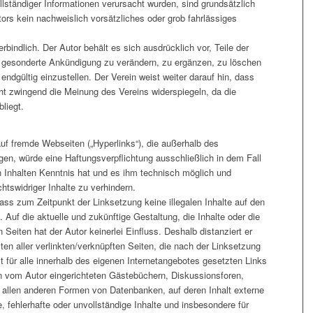
llständiger Informationen verursacht wurden, sind grundsätzlich
ors kein nachweislich vorsätzliches oder grob fahrlässiges
rbindlich. Der Autor behält es sich ausdrücklich vor, Teile der
gesonderte Ankündigung zu verändern, zu ergänzen, zu löschen
 endgültig einzustellen. Der Verein weist weiter darauf hin, dass
ht zwingend die Meinung des Vereins widerspiegeln, da die
bliegt.
auf fremde Webseiten („Hyperlinks“), die außerhalb des
gen, würde eine Haftungsverpflichtung ausschließlich in dem Fall
en Inhalten Kenntnis hat und es ihm technisch möglich und
htswidriger Inhalte zu verhindern.
dass zum Zeitpunkt der Linksetzung keine illegalen Inhalte auf den
 Auf die aktuelle und zukünftige Gestaltung, die Inhalte oder die
 Seiten hat der Autor keinerlei Einfluss. Deshalb distanziert er
lten aller verlinkten/verknüpften Seiten, die nach der Linksetzung
lt für alle innerhalb des eigenen Internetangebotes gesetzten Links
n vom Autor eingerichteten Gästebüchern, Diskussionsforen,
n allen anderen Formen von Datenbanken, auf deren Inhalt externe
le, fehlerhafte oder unvollständige Inhalte und insbesondere für