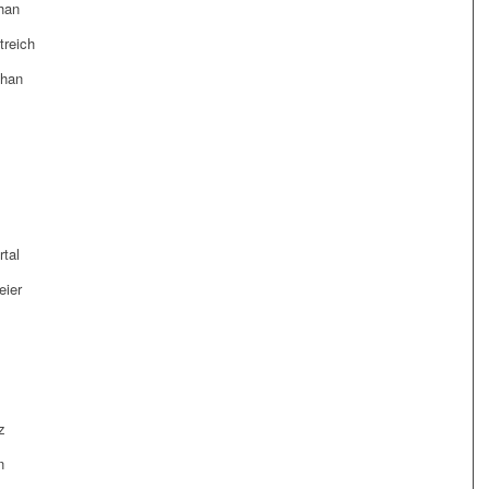
phan
treich
phan
tal
eier
z
n