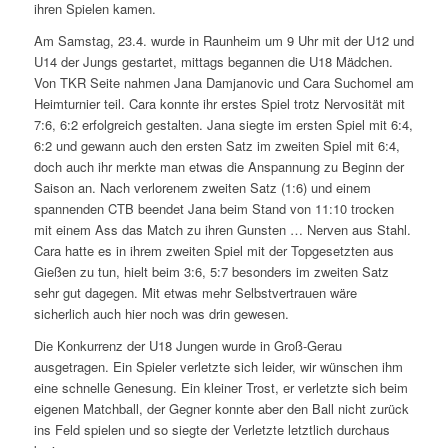
ihren Spielen kamen.
Am Samstag, 23.4. wurde in Raunheim um 9 Uhr mit der U12 und
U14 der Jungs gestartet, mittags begannen die U18 Mädchen.
Von TKR Seite nahmen Jana Damjanovic und Cara Suchomel am
Heimturnier teil. Cara konnte ihr erstes Spiel trotz Nervosität mit
7:6, 6:2 erfolgreich gestalten. Jana siegte im ersten Spiel mit 6:4,
6:2 und gewann auch den ersten Satz im zweiten Spiel mit 6:4,
doch auch ihr merkte man etwas die Anspannung zu Beginn der
Saison an. Nach verlorenem zweiten Satz (1:6) und einem
spannenden CTB beendet Jana beim Stand von 11:10 trocken
mit einem Ass das Match zu ihren Gunsten … Nerven aus Stahl.
Cara hatte es in ihrem zweiten Spiel mit der Topgesetzten aus
Gießen zu tun, hielt beim 3:6, 5:7 besonders im zweiten Satz
sehr gut dagegen. Mit etwas mehr Selbstvertrauen wäre
sicherlich auch hier noch was drin gewesen.
Die Konkurrenz der U18 Jungen wurde in Groß-Gerau
ausgetragen. Ein Spieler verletzte sich leider, wir wünschen ihm
eine schnelle Genesung. Ein kleiner Trost, er verletzte sich beim
eigenen Matchball, der Gegner konnte aber den Ball nicht zurück
ins Feld spielen und so siegte der Verletzte letztlich durchaus