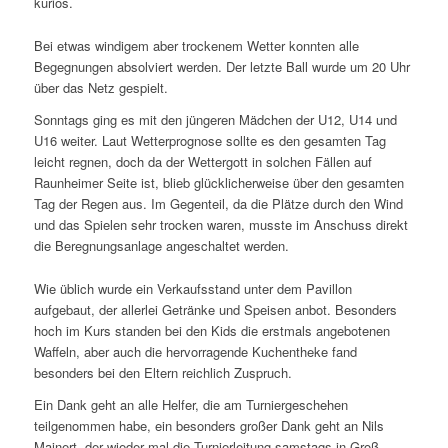
kurios.
Bei etwas windigem aber trockenem Wetter konnten alle
Begegnungen absolviert werden. Der letzte Ball wurde um 20 Uhr
über das Netz gespielt.
Sonntags ging es mit den jüngeren Mädchen der U12, U14 und
U16 weiter. Laut Wetterprognose sollte es den gesamten Tag
leicht regnen, doch da der Wettergott in solchen Fällen auf
Raunheimer Seite ist, blieb glücklicherweise über den gesamten
Tag der Regen aus. Im Gegenteil, da die Plätze durch den Wind
und das Spielen sehr trocken waren, musste im Anschuss direkt
die Beregnungsanlage angeschaltet werden.
Wie üblich wurde ein Verkaufsstand unter dem Pavillon
aufgebaut, der allerlei Getränke und Speisen anbot. Besonders
hoch im Kurs standen bei den Kids die erstmals angebotenen
Waffeln, aber auch die hervorragende Kuchentheke fand
besonders bei den Eltern reichlich Zuspruch.
Ein Dank geht an alle Helfer, die am Turniergeschehen
teilgenommen habe, ein besonders großer Dank geht an Nils
Mainert, der wieder mal die Turnierleitung samstags in Groß-