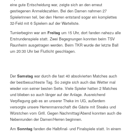
eine gute Entscheidung war, zeigte sich an den erneut
gestiegenen Anmeldezahlen. Bei den Damen nahmen 27
Spielerinnen teil, bei den Herren entstand sogar ein komplettes
32-Feld mit 6 Spielern auf der Warteliste.
Turnierbeginn war am
Freitag
um 15 Uhr, dort fanden nahezu alle
Erstrundenspiele statt. Zwei Begegnungen konnten beim TSV
Raunheim ausgetragen werden. Beim TKR wurde der letzte Ball
um 20:30 Uhr bei Flutlicht geschlagen.
Der
Samstag
war durch die fast 40 absolvierten Matches auch
der bestbesuchteste Tag. So zeigte sich auch das Wetter mal
wieder von seiner besten Seite. Viele Spieler hatten 2 Matches
und blieben so auch länger auf der Anlage. Ausreichend
Verpflegung gab es an unserer Theke im UG, außerdem
versorgte unsere Herrenmannschaft die Gäste mit Steaks und
Würstchen vom Grill. Gegen Nachmittag/Abend konnten auch die
Nebenrunden der Damen/Herren beginnen.
Am
Sonntag
fanden die Halbfinal- und Finalspiele statt. In einem