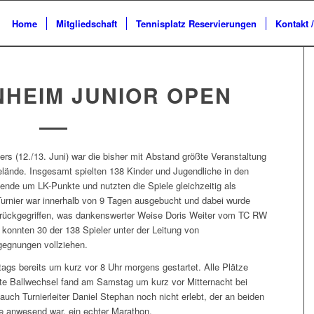
Home
Mitgliedschaft
Tennisplatz Reservierungen
Kontakt 
NHEIM JUNIOR OPEN
rs (12./13. Juni) war die bisher mit Abstand größte Veranstaltung
elände. Insgesamt spielten 138 Kinder und Jugendliche in den
de um LK-Punkte und nutzten die Spiele gleichzeitig als
urnier war innerhalb von 9 Tagen ausgebucht und dabei wurde
zurückgegriffen, was dankenswerter Weise Doris Weiter vom TC RW
konnten 30 der 138 Spieler unter der Leitung von
egegnungen vollziehen.
gs bereits um kurz vor 8 Uhr morgens gestartet. Alle Plätze
zte Ballwechsel fand am Samstag um kurz vor Mitternacht bei
auch Turnierleiter Daniel Stephan noch nicht erlebt, der an beiden
e anwesend war, ein echter Marathon.