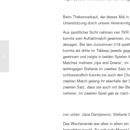
Beim Thekenverkauf, der dieses Mal in 
Unterstützung durch unsere Vereinsmitgl
Aus sportlicher Sicht nahmen vier TKR S
konnte sein Auftaktmatch gewinnen, mu
absagen. Bei den Juniorinnen U18 spiel
konnte als dritte im Tableau jeweils gege
Arbeitseinsatz
gewinnen und zeigte in beiden Spielen ih
Matches mehrere „Ups and Downs“, im e
wohingegen Stefanie im zweiten Satz mi
schlussendlich konnte sie auch den Ch
zweiten Match gelang ihr ebenfalls der
zweiten Satz, dass sie auch mit den Be
verloren. Im zweiten Spiel gab es nach
von unten: Jana Damjanovic, Stefanie
Das Wochenende war alles in allem ein gr
bemerkbar macht. Es gab jede Menge Lob