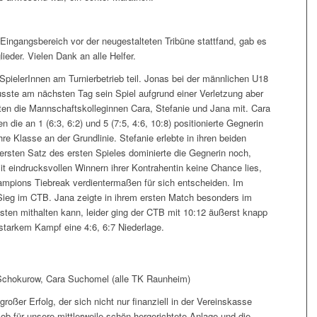
Eingangsbereich vor der neugestalteten Tribüne stattfand, gab es
ieder. Vielen Dank an alle Helfer.
pielerInnen am Turnierbetrieb teil. Jonas bei der männlichen U18
sste am nächsten Tag sein Spiel aufgrund einer Verletzung aber
ten die Mannschaftskolleginnen Cara, Stefanie und Jana mit. Cara
n die an 1 (6:3, 6:2) und 5 (7:5, 4:6, 10:8) positionierte Gegnerin
re Klasse an der Grundlinie. Stefanie erlebte in ihren beiden
rsten Satz des ersten Spieles dominierte die Gegnerin noch,
t eindrucksvollen Winnern ihrer Kontrahentin keine Chance lies,
ampions Tiebreak verdientermaßen für sich entscheiden. Im
 Sieg im CTB. Jana zeigte in ihrem ersten Match besonders im
sten mithalten kann, leider ging der CTB mit 10:12 äußerst knapp
 starkem Kampf eine 4:6, 6:7 Niederlage.
 Schokurow, Cara Suchomel (alle TK Raunheim)
oßer Erfolg, der sich nicht nur finanziell in der Vereinskasse
 für unsere mittlerweile schön hergerichtete Anlage und die