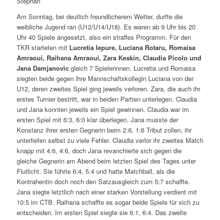
Stephan
Am Sonntag, bei deutlich freundlicherem Wetter, durfte die
weibliche Jugend ran (U12/U14/U18). Es waren ab 9 Uhr bis 20
Uhr 40 Spiele angesetzt, also ein straffes Programm. Für den
TKR starteten mit
Lucretia Iepure, Luciana Rotaru, Romaisa
Amraoui, Raihana Amraoui, Zara Keskin, Claudia Picolo und
Jana Damjanovic
gleich 7 Spielerinnen. Lucretia und Romaisa
siegten beide gegen ihre Mannschaftskollegin Luciana von der
U12, deren zweites Spiel ging jeweils verloren. Zara, die auch ihr
erstes Turnier bestritt, war in beiden Partien unterlegen. Claudia
und Jana konnten jeweils ein Spiel gewinnen. Claudia war im
ersten Spiel mit 6:3, 6:0 klar überlegen. Jana musste der
Konstanz ihrer ersten Gegnerin beim 2:6, 1:6 Tribut zollen, ihr
unterliefen selbst zu viele Fehler. Claudia verlor ihr zweites Match
knapp mit 4:6, 4:6, doch Jana revanchierte sich gegen die
gleiche Gegnerin am Abend beim letzten Spiel des Tages unter
Flutlicht. Sie führte 6:4, 5:4 und hatte Matchball, als die
Kontrahentin doch noch den Satzausgleich zum 5:7 schaffte.
Jana siegte letztlich nach einer starken Vorstellung verdient mit
10:5 im CTB. Raihana schaffte es sogar beide Spiele für sich zu
entscheiden. Im ersten Spiel siegte sie 6:1, 6:4. Das zweite