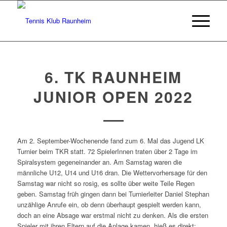
6. TK RAUNHEIM
JUNIOR OPEN 2022
Am 2. September-Wochenende fand zum 6. Mal das Jugend LK
Turnier beim TKR statt. 72 SpielerInnen traten über 2 Tage im
Spiralsystem gegeneinander an. Am Samstag waren die
männliche U12, U14 und U16 dran. Die Wettervorhersage für den
Samstag war nicht so rosig, es sollte über weite Teile Regen
geben. Samstag früh gingen dann bei Turnierleiter Daniel Stephan
unzählige Anrufe ein, ob denn überhaupt gespielt werden kann,
doch an eine Absage war erstmal nicht zu denken. Als die ersten
Spieler mit ihren Eltern auf die Anlage kamen, hieß es direkt: