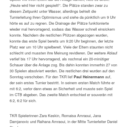
„Heute wird hier nicht gespielt!“. Die Plätze standen zwar zu
diesem Zeitpunkt unter Wasser, allerdings behielt die
Turnierleitung ihren Optimismus und siehe da pünktlich um 9 Uhr
hörte es auf zu regnen. Die Drainage der Plätze funktionierte
wieder mal hervorragend, sodass das Wasser schnell einsickern
konnte. Nachdem die restlichen Pfützen abgezogen wurden,
konnte das erste Spiel bereits um 9:20 Uhr beginnen, der letzte
Platz war um 10 Uhr spielbereit. Viele der Eltern staunten nicht
schlecht und mussten ihre Meinung revidieren. Der weitere Ablauf
verlief bis 17 Uhr hervorragend, als nochmal ein 20-minütiger
Schauer über die Anlage zog. Bis dahin konnten immerhin 27 von
30 Spielen absolviert werden. Die restlichen drei wurden auf den
Sonntag verschoben. Für den TKR lief
Paul Heinermann
auf,
der sein erstes Turnier bestritt. In seinem ersten Match führte er
mit 6:2, verlor dann etwas an Sicherheit und musste sein Spiel
im CTB abgeben. Das zweite Match entschied er souverän mit
6:2, 6:2 für sich.
TKR Spielerinnen Zara Keskin, Romaisa Amraoui, Jana
Damjanovic und Raihana Amraoui, in der Mitte Turnierleiter Daniel