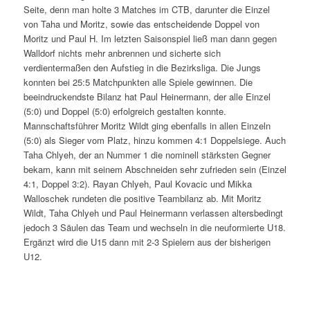
Seite, denn man holte 3 Matches im CTB, darunter die Einzel
von Taha und Moritz, sowie das entscheidende Doppel von
Moritz und Paul H. Im letzten Saisonspiel ließ man dann gegen
Walldorf nichts mehr anbrennen und sicherte sich
verdientermaßen den Aufstieg in die Bezirksliga. Die Jungs
konnten bei 25:5 Matchpunkten alle Spiele gewinnen. Die
beeindruckendste Bilanz hat Paul Heinermann, der alle Einzel
(5:0) und Doppel (5:0) erfolgreich gestalten konnte.
Mannschaftsführer Moritz Wildt ging ebenfalls in allen Einzeln
(5:0) als Sieger vom Platz, hinzu kommen 4:1 Doppelsiege. Auch
Taha Chlyeh, der an Nummer 1 die nominell stärksten Gegner
bekam, kann mit seinem Abschneiden sehr zufrieden sein (Einzel
4:1, Doppel 3:2). Rayan Chlyeh, Paul Kovacic und Mikka
Walloschek rundeten die positive Teambilanz ab. Mit Moritz
Wildt, Taha Chlyeh und Paul Heinermann verlassen altersbedingt
jedoch 3 Säulen das Team und wechseln in die neuformierte U18.
Ergänzt wird die U15 dann mit 2-3 Spielern aus der bisherigen
U12.