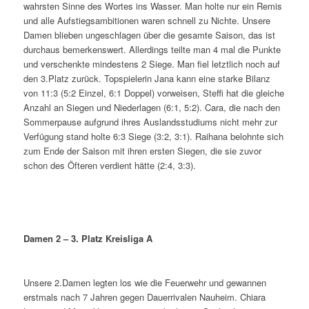
wahrsten Sinne des Wortes ins Wasser. Man holte nur ein Remis
und alle Aufstiegsambitionen waren schnell zu Nichte. Unsere
Damen blieben ungeschlagen über die gesamte Saison, das ist
durchaus bemerkenswert. Allerdings teilte man 4 mal die Punkte
und verschenkte mindestens 2 Siege. Man fiel letztlich noch auf
den 3.Platz zurück. Topspielerin Jana kann eine starke Bilanz
von 11:3 (5:2 Einzel, 6:1 Doppel) vorweisen, Steffi hat die gleiche
Anzahl an Siegen und Niederlagen (6:1, 5:2). Cara, die nach den
Sommerpause aufgrund ihres Auslandsstudiums nicht mehr zur
Verfügung stand holte 6:3 Siege (3:2, 3:1). Raihana belohnte sich
zum Ende der Saison mit ihren ersten Siegen, die sie zuvor
schon des Öfteren verdient hätte (2:4, 3:3).
Damen 2 – 3. Platz Kreisliga A
Unsere 2.Damen legten los wie die Feuerwehr und gewannen
erstmals nach 7 Jahren gegen Dauerrivalen Nauheim. Chiara