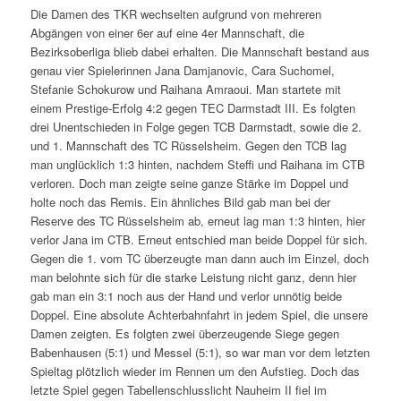
Die Damen des TKR wechselten aufgrund von mehreren
Abgängen von einer 6er auf eine 4er Mannschaft, die
Bezirksoberliga blieb dabei erhalten. Die Mannschaft bestand aus
genau vier Spielerinnen Jana Damjanovic, Cara Suchomel,
Stefanie Schokurow und Raihana Amraoui. Man startete mit
einem Prestige-Erfolg 4:2 gegen TEC Darmstadt III. Es folgten
drei Unentschieden in Folge gegen TCB Darmstadt, sowie die 2.
und 1. Mannschaft des TC Rüsselsheim. Gegen den TCB lag
man unglücklich 1:3 hinten, nachdem Steffi und Raihana im CTB
verloren. Doch man zeigte seine ganze Stärke im Doppel und
holte noch das Remis. Ein ähnliches Bild gab man bei der
Reserve des TC Rüsselsheim ab, erneut lag man 1:3 hinten, hier
verlor Jana im CTB. Erneut entschied man beide Doppel für sich.
Gegen die 1. vom TC überzeugte man dann auch im Einzel, doch
man belohnte sich für die starke Leistung nicht ganz, denn hier
gab man ein 3:1 noch aus der Hand und verlor unnötig beide
Doppel. Eine absolute Achterbahnfahrt in jedem Spiel, die unsere
Damen zeigten. Es folgten zwei überzeugende Siege gegen
Babenhausen (5:1) und Messel (5:1), so war man vor dem letzten
Spieltag plötzlich wieder im Rennen um den Aufstieg. Doch das
letzte Spiel gegen Tabellenschlusslicht Nauheim II fiel im