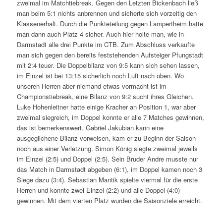
zweimal im Matchtiebreak. Gegen den Letzten Bickenbach ließ
man beim 5:1 nichts anbrennen und sicherte sich vorzeitig den
Klassenerhalt. Durch die Punkteteilung gegen Lampertheim hatte
man dann auch Platz 4 sicher. Auch hier holte man, wie in
Darmstadt alle drei Punkte im CTB. Zum Abschluss verkaufte
man sich gegen den bereits feststehenden Aufsteiger Pfungstadt
mit 2:4 teuer. Die Doppelbilanz von 9:5 kann sich sehen lassen,
im Einzel ist bei 13:15 sicherlich noch Luft nach oben. Wo
unseren Herren aber niemand etwas vormacht ist im
Championstiebreak, eine Bilanz von 9:2 sucht ihres Gleichen.
Luke Hohenleitner hatte einige Kracher an Position 1, war aber
zweimal siegreich, im Doppel konnte er alle 7 Matches gewinnen,
das ist bemerkenswert. Gabriel Jakubian kann eine
ausgeglichene Bilanz vorweisen, kam er zu Beginn der Saison
noch aus einer Verletzung. Simon König siegte zweimal jeweils
im Einzel (2:5) und Doppel (2:5). Sein Bruder Andre musste nur
das Match in Darmstadt abgeben (6:1), im Doppel kamen noch 3
Siege dazu (3:4). Sebastian Mantik spielte viermal für die erste
Herren und konnte zwei Einzel (2:2) und alle Doppel (4:0)
gewinnen. Mit dem vierten Platz wurden die Saisonziele erreicht.