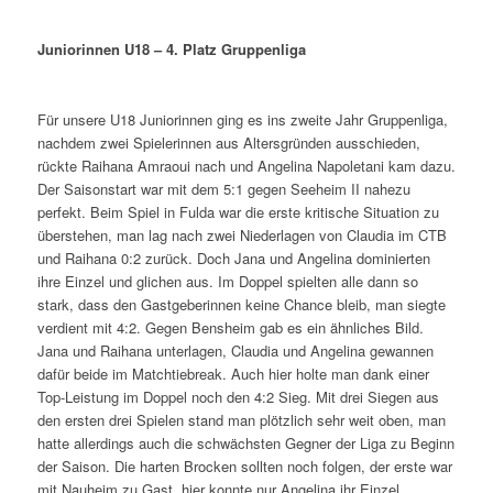
Juniorinnen U18 – 4. Platz Gruppenliga
Für unsere U18 Juniorinnen ging es ins zweite Jahr Gruppenliga,
nachdem zwei Spielerinnen aus Altersgründen ausschieden,
rückte Raihana Amraoui nach und Angelina Napoletani kam dazu.
Der Saisonstart war mit dem 5:1 gegen Seeheim II nahezu
perfekt. Beim Spiel in Fulda war die erste kritische Situation zu
überstehen, man lag nach zwei Niederlagen von Claudia im CTB
und Raihana 0:2 zurück. Doch Jana und Angelina dominierten
ihre Einzel und glichen aus. Im Doppel spielten alle dann so
stark, dass den Gastgeberinnen keine Chance bleib, man siegte
verdient mit 4:2. Gegen Bensheim gab es ein ähnliches Bild.
Jana und Raihana unterlagen, Claudia und Angelina gewannen
dafür beide im Matchtiebreak. Auch hier holte man dank einer
Top-Leistung im Doppel noch den 4:2 Sieg. Mit drei Siegen aus
den ersten drei Spielen stand man plötzlich sehr weit oben, man
hatte allerdings auch die schwächsten Gegner der Liga zu Beginn
der Saison. Die harten Brocken sollten noch folgen, der erste war
mit Nauheim zu Gast, hier konnte nur Angelina ihr Einzel