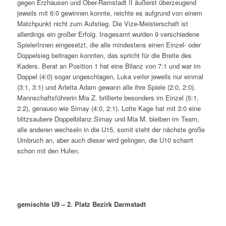
gegen Erzhausen und Ober-Ramstadt II äußerst überzeugend
jeweils mit 6:0 gewinnen konnte, reichte es aufgrund von einem
Matchpunkt nicht zum Aufstieg. Die Vize-Meisterschaft ist
allerdings ein großer Erfolg. Insgesamt wurden 9 verschiedene
SpielerInnen eingesetzt, die alle mindestens einen Einzel- oder
Doppelsieg beitragen konnten, das spricht für die Breite des
Kaders. Berat an Position 1 hat eine Bilanz von 7:1 und war im
Doppel (4:0) sogar ungeschlagen, Luka verlor jeweils nur einmal
(3:1, 3:1) und Arletta Adam gewann alle ihre Spiele (2:0, 2:0).
Mannschaftsführerin Mia Z. brillierte besonders im Einzel (5:1,
2:2), genauso wie Simay (4:0, 2:1). Lotte Kage hat mit 3:0 eine
blitzsaubere Doppelbilanz.Simay und Mia M. bleiben im Team,
alle anderen wechseln in die U15, somit steht der nächste große
Umbruch an, aber auch dieser wird gelingen, die U10 scharrt
schon mit den Hufen.
gemischte U9 – 2. Platz Bezirk Darmstadt