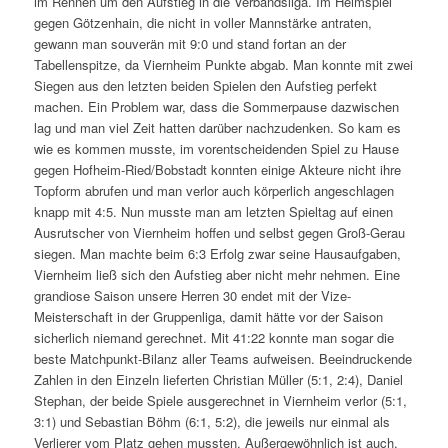
im Rennen um den Aufstieg in die Verbandsliga. Im Heimspiel
gegen Götzenhain, die nicht in voller Mannstärke antraten,
gewann man souverän mit 9:0 und stand fortan an der
Tabellenspitze, da Viernheim Punkte abgab. Man konnte mit zwei
Siegen aus den letzten beiden Spielen den Aufstieg perfekt
machen. Ein Problem war, dass die Sommerpause dazwischen
lag und man viel Zeit hatten darüber nachzudenken. So kam es
wie es kommen musste, im vorentscheidenden Spiel zu Hause
gegen Hofheim-Ried/Bobstadt konnten einige Akteure nicht ihre
Topform abrufen und man verlor auch körperlich angeschlagen
knapp mit 4:5. Nun musste man am letzten Spieltag auf einen
Ausrutscher von Viernheim hoffen und selbst gegen Groß-Gerau
siegen. Man machte beim 6:3 Erfolg zwar seine Hausaufgaben,
Viernheim ließ sich den Aufstieg aber nicht mehr nehmen. Eine
grandiose Saison unsere Herren 30 endet mit der Vize-
Meisterschaft in der Gruppenliga, damit hätte vor der Saison
sicherlich niemand gerechnet. Mit 41:22 konnte man sogar die
beste Matchpunkt-Bilanz aller Teams aufweisen. Beeindruckende
Zahlen in den Einzeln lieferten Christian Müller (5:1, 2:4), Daniel
Stephan, der beide Spiele ausgerechnet in Viernheim verlor (5:1,
3:1) und Sebastian Böhm (6:1, 5:2), die jeweils nur einmal als
Verlierer vom Platz gehen mussten. Außergewöhnlich ist auch,