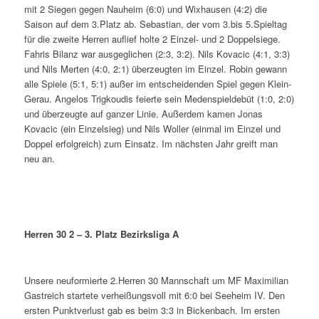
mit 2 Siegen gegen Nauheim (6:0) und Wixhausen (4:2) die
Saison auf dem 3.Platz ab. Sebastian, der vom 3.bis 5.Spieltag
für die zweite Herren auflief holte 2 Einzel- und 2 Doppelsiege.
Fahris Bilanz war ausgeglichen (2:3, 3:2). Nils Kovacic (4:1, 3:3)
und Nils Merten (4:0, 2:1) überzeugten im Einzel. Robin gewann
alle Spiele (5:1, 5:1) außer im entscheidenden Spiel gegen Klein-
Gerau. Angelos Trigkoudis feierte sein Medenspieldebüt (1:0, 2:0)
und überzeugte auf ganzer Linie. Außerdem kamen Jonas
Kovacic (ein Einzelsieg) und Nils Woller (einmal im Einzel und
Doppel erfolgreich) zum Einsatz. Im nächsten Jahr greift man
neu an.
Herren 30 2 – 3. Platz Bezirksliga A
Unsere neuformierte 2.Herren 30 Mannschaft um MF Maximilian
Gastreich startete verheißungsvoll mit 6:0 bei Seeheim IV. Den
ersten Punktverlust gab es beim 3:3 in Bickenbach. Im ersten