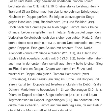
Losert und Marie Voigt gewannen überlegen. Sophia Losert
belohnte sich im CTB mit 12:10 für eine starke Leistung, Jenny
Tran und Dilara Düner machten den langersehnten Erfolg gegen
Nauheim im Doppel perfekt. Es folgten überzeugende Siege
gegen Hassloch (6:0), Bischofsheim (5:1) und Walldorf (4:2).
Doch nach der Sommerpause blieb gegen Favorit Trebur keine
Chance. Leider verspielte man im letzten Saisonspiel gegen den
Vorletzten Kelsterbach noch den sicher geglaubten Platz 2. Man
drehte dabei aber noch ein 1:3 zu einem Unentschieden mit zwei
guten Doppeln. Eine gute Saison mit bitterem Ende. Nadja
Allendorff konnte 6:2 Siege einfahren (2:1, 4:1), die Bilanz von
Sophia blieb ebenfalls positiv mit 6:5 (3:3, 3:2), beide halfen aber
auch mal in der ersten Mannschaft aus. Jenny holte je einen Sieg
im EInzel und im Doppel, Chiara war einmal im Einzel und
zweimal im Doppel erfolgreich. Tamara Hamprecht (zwei
Einzelsiege), Lavin Keskin (ein Sieg im Einzel und Doppel) und
Yaren Kartal (ein Doppelsieg) feierten erfolgreich ihr Debüt für die
Damen. Marie konnte besonders im Einzel überzeugen (3:0, 1:1),
Dilara im Doppel starke 4 Siege einfahren (2:1, 4:1) und Laura
Tegtmeier war im Doppel ungeschlagen (2:0). Im nächsten Jahr
dürfte man sicherlich Favorit auf den Aufstieg sein, da mit Trebur
die stärkste Mannschaft nicht mehr dabei ist.