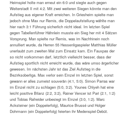
Heimspiel holte man erneut ein 6:0 und siegte auch gegen
Weiterstadt II mit 4:2. Mit zwei weiteren Siegen könnte man den
Aufstieg aus eigener Kraft erreichen. In Griesheim spielte man
jedoch ohne Max nur Remis, die Doppelaufstellung wählte man
hier nach 3:1 Führung sicherlich nicht ideal. Im letzten Spiel
gegen Tabellenführer Hähnlein musste ein Sieg her mit 4 Sätzen
Vorsprung. Man spielte nur Remis, was im Nachhinein noch
annulliert wurde, da Herren 55 Hessenligaspieler Matthias Müller
unerlaubt zum zweiten Mal zum Einsatz kam. Ein Fauxpas der
so nicht vorkommen darf, letztlich vielleicht besser, dass der
Aufstieg sportlich nicht erreicht wurde, das wäre umso ärgerlicher
gewesen. Im nächsten Jahr ist das Ziel Aufstieg in die
Bezirksoberliga. Max verlor sein Einzel im letzten Spiel, sonst
gewann er alles zumeist souverän (4:1, 5:0). Simon Parras war
im Einzel nicht zu schlagen (5:0, 3:2). Younes Chlyeh hat eine
leicht positive Bilanz (2:2, 3:2), Rainer Vencer ist Pari (2:1, 1:2)
und Tobias Rafreider unbesiegt im Einzel (3:0, 1:2). Marc
Acksteiner (ein Doppelerfolg), Maurice Brussé und Holger
Dohrmann (ein Doppelerfolg) feierten ihr Medenspiel-Debüt.