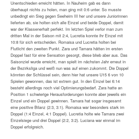
Unentschieden erreicht hätten. In Nauheim gab es dann
überhaupt nichts zu holen, man ging mit 0:6 unter. So musste
unbedingt ein Sieg gegen Seeheim III her und unsere Juniorinnen
lieferten ab, sie holten sich alle Einzel und beide Doppel, damit
war der Klassenerhalt perfekt. Im letzten Spiel verlor man zum
dritten Mal in der Saison mit 2:4, Lucretia konnte ihr Einzel mit
10:8 für sich entscheiden. Romaisa und Lucretia holten bei
Flutlicht den zweiten Punkt. Zara und Tamara hätten im ersten
Doppel fast für eine Sensation gesorgt, diese blieb aber aus. Das
Saisonziel wurde erreicht, man spielt im nächsten Jahr erneut in
der Bezirksliga und weiß nun was auf einen zukommt. Die Doppel
könnten der Schlüssel sein, denn hier hat unsere U15 6 von 10
Spielen gewonnen, das ist extrem gut. In den Einzel bei 6:14
besteht allerdings noch viel Optimierungsbedarf. Zara hatte an
Position 1 schwierige Herausforderungen konnte aber jeweils ein
Einzel und ein Doppel gewinnen. Tamara hat sogar insgesamt
eine positive Bilanz (2:3, 3:1). Romaisa war besonders stark im
Doppel (1:4 Einzel, 4:1 Doppel). Lucretia holte wie Tamara zwei
Einzelsiege und drei Doppel (2:2, 3:2). Luciana war einmal im
Doppel erfolgreich.