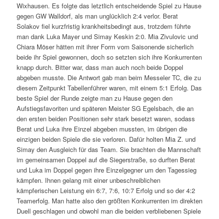
Wixhausen. Es folgte das letztlich entscheidende Spiel zu Hause
gegen GW Walldorf, als man unglücklich 2:4 verlor. Berat
Solakov fiel kurzfristig krankheitsbedingt aus, trotzdem führte
man dank Luka Mayer und Simay Keskin 2:0. Mia Zivulovic und
Chiara Möser hätten mit ihrer Form vom Saisonende sicherlich
beide ihr Spiel gewonnen, doch so setzten sich ihre Konkurrenten
knapp durch. Bitter war, dass man auch noch beide Doppel
abgeben musste. Die Antwort gab man beim Messeler TC, die zu
diesem Zeitpunkt Tabellenführer waren, mit einem 5:1 Erfolg. Das
beste Spiel der Runde zeigte man zu Hause gegen den
Aufstiegsfavoriten und späteren Meister SG Egelsbach, die an
den ersten beiden Positionen sehr stark besetzt waren, sodass
Berat und Luka ihre Einzel abgeben mussten, im übrigen die
einzigen beiden Spiele die sie verloren. Dafür holten Mia Z. und
Simay den Ausgleich für das Team. Sie brachten die Mannschaft
im gemeinsamen Doppel auf die Siegerstraße, so durften Berat
und Luka im Doppel gegen ihre Einzelgegner um den Tagessieg
kämpfen. Ihnen gelang mit einer unbeschreiblichen
kämpferischen Leistung ein 6:7, 7:6, 10:7 Erfolg und so der 4:2
Teamerfolg. Man hatte also den größten Konkurrenten im direkten
Duell geschlagen und obwohl man die beiden verbliebenen Spiele