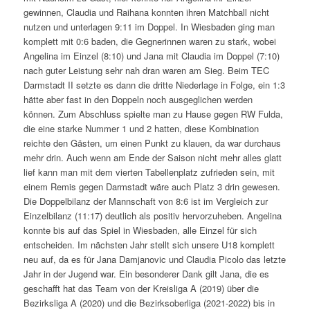
gewinnen, Claudia und Raihana konnten ihren Matchball nicht
nutzen und unterlagen 9:11 im Doppel. In Wiesbaden ging man
komplett mit 0:6 baden, die Gegnerinnen waren zu stark, wobei
Angelina im Einzel (8:10) und Jana mit Claudia im Doppel (7:10)
nach guter Leistung sehr nah dran waren am Sieg. Beim TEC
Darmstadt II setzte es dann die dritte Niederlage in Folge, ein 1:3
hätte aber fast in den Doppeln noch ausgeglichen werden
können. Zum Abschluss spielte man zu Hause gegen RW Fulda,
die eine starke Nummer 1 und 2 hatten, diese Kombination
reichte den Gästen, um einen Punkt zu klauen, da war durchaus
mehr drin. Auch wenn am Ende der Saison nicht mehr alles glatt
lief kann man mit dem vierten Tabellenplatz zufrieden sein, mit
einem Remis gegen Darmstadt wäre auch Platz 3 drin gewesen.
Die Doppelbilanz der Mannschaft von 8:6 ist im Vergleich zur
Einzelbilanz (11:17) deutlich als positiv hervorzuheben. Angelina
konnte bis auf das Spiel in Wiesbaden, alle Einzel für sich
entscheiden. Im nächsten Jahr stellt sich unsere U18 komplett
neu auf, da es für Jana Damjanovic und Claudia Picolo das letzte
Jahr in der Jugend war. Ein besonderer Dank gilt Jana, die es
geschafft hat das Team von der Kreisliga A (2019) über die
Bezirksliga A (2020) und die Bezirksoberliga (2021-2022) bis in