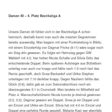
Damen 40 – 4. Platz Bezirksliga A
Unsere Damen 40 fühlen sich in der Bezirksliga A schon
heimisch, deshalb kennt man auch die meisten Gegnerinnen
bereits auswendig. Man begann mit einer Punkteteilung in Biblis,
mit einem Einzelerfolg von Dagmar Fricke (9:11) wäre sogar noch
ein Sieg drin gewesen. Es folgte ein Heimsieg gegen GW
Walldorf mit 4:2, hier holten Nicole Schalle und Silvia Götz das
entscheidende Doppel. Beim späteren Aufsteiger aus Büttelborn
unterlag man auch nur knapp und hätte nach 1:3 noch fast das
Remis geschafft, doch Svea Beckedorf und Ulrike Stephan
unterlagen mit 7:10 denkbar knapp. Gegen Nauheim fehlte das
Glück (0:6), dafür gab es zum Saisonabschluss noch ein
überzeugendes 5:1 in Crumstadt. Man landete im Mittelfeld auf
Platz 4. Mannschaftsführerin Nicole konnte je dreimal gewinnen
(3:2, 3:2), Dagmar gewann ein Doppel, Svea je ein Doppel und
ein Einzel und Ulrike ein Einzel. Silvia hat mit 4:0 im Einzel und
Doppel eine perfekte Runde gespielt. Melanie Kast war ebenfalls