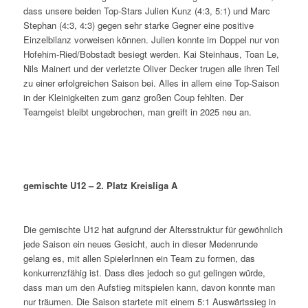
dass unsere beiden Top-Stars Julien Kunz (4:3, 5:1) und Marc
Stephan (4:3, 4:3) gegen sehr starke Gegner eine positive
Einzelbilanz vorweisen können. Julien konnte im Doppel nur von
Hofehim-Ried/Bobstadt besiegt werden. Kai Steinhaus, Toan Le,
Nils Mainert und der verletzte Oliver Decker trugen alle ihren Teil
zu einer erfolgreichen Saison bei. Alles in allem eine Top-Saison
in der Kleinigkeiten zum ganz großen Coup fehlten. Der
Teamgeist bleibt ungebrochen, man greift in 2025 neu an.
gemischte U12 – 2. Platz Kreisliga A
Die gemischte U12 hat aufgrund der Altersstruktur für gewöhnlich
jede Saison ein neues Gesicht, auch in dieser Medenrunde
gelang es, mit allen SpielerInnen ein Team zu formen, das
konkurrenzfähig ist. Dass dies jedoch so gut gelingen würde,
dass man um den Aufstieg mitspielen kann, davon konnte man
nur träumen. Die Saison startete mit einem 5:1 Auswärtssieg in