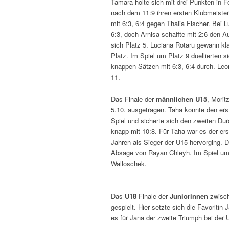
Tamara holte sich mit drei Punkten in 
nach dem 11:9 ihren ersten Klubmeister
mit 6:3, 6:4 gegen Thalia Fischer. Bei L
6:3, doch Arnisa schaffte mit 2:6 den Au
sich Platz 5. Luciana Rotaru gewann kl
Platz. Im Spiel um Platz 9 duellierten 
knappen Sätzen mit 6:3, 6:4 durch. Leo
11.
Das Finale der
männlichen U15
, Morit
5.10. ausgetragen. Taha konnte den ers
Spiel und sicherte sich den zweiten Du
knapp mit 10:8. Für Taha war es der ers
Jahren als Sieger der U15 hervorging. D
Absage von Rayan Chleyh. Im Spiel um 
Walloschek.
Das
U18
Finale der
Juniorinnen
zwisc
gespielt. Hier setzte sich die Favoritin 
es für Jana der zweite Triumph bei der 