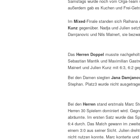
Samstags wurde noch vom Orga-Team um 
außerdem gab es Kuchen und Frei-Getr
Im
Mixed
-Finale standen sich Raihan
Kunz
gegenüber. Nadja und Julien setzt
Damjanovic und Nils Mainert, sie bezw
Das
Herren Doppel
musste nachgeholt 
Sebastian Mantik und Maximilian Gastrei
Mainert und Julien Kunz mit 6:3, 6:2 
Bei den Damen siegten
Jana Damjanov
Stephan. Platz3 wurde nicht ausgetrage
Bei den
Herren
stand erstmals Marc Ste
Herren 30 Spielern dominiert wird. Gegn
abräumte. Im ersten Satz wurde das Spie
6:4 durch. Das Match gewann im zweite
einem 3:0 aus seiner Sicht. Julien drehte
nicht nutzen konnte. Marc konterte und s