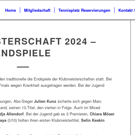
Home
Mitgliedschaft
Tennisplatz Reservierungen
Kontakt 
TERSCHAFT 2024 –
ENDSPIELE
 traditionelle die Endspiele der Klubmeisterschaften statt. Bei
 Finals wegen Krankheit ausgetragen werden. Bei der Jugend
chungen, Abo-Sieger
Julien Kunz
sicherte sich gegen Marc
tand, seinen 13.Titel, den vierten in Folge. Auch im Mixed
dja Allendorf
. Bei der Jugend gab es 3 Premieren,
Chiara Möser
raya
(U10) holten ihren ersten Klubmeistertitel,
Selin Keskin
.