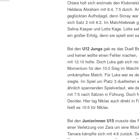
Chiara holt sich erstmals den Klubmeiste
Heldana Abraham mit 6:4, 7:5 durch. Ar
geglückten Aufholjagd, denn Simay war b
sich Satz 2 mit 6:2. Im Matchtiebreak 
Selina Kasper und Lotte Kage. Lotte set
ein großer Erfolg, denn sie spielt erst s
Bei den
U12 Jungs
gab es das Duell B
und keiner wollte einen Fehler machen, 
mit 12:10 holte. Doch Luka gab sich nic
Momentum für den 10:3 Sieg im Matchti
umkämpftes Match. Für Luka war es der 
siegte. Im Spiel um Platz 3 duellierte
ähnlich spannenden Spielverlauf, wie d
mit 7:5 nach Sätzen in Führung. Doch Ni
Decider. Hier lag Niklas auch direkt in
hieß es 10:5 für Niklas.
Bei den
Juniorinnen U15
musste das 
einer Verletzung von Zara um eine Woche
Tamara kämpfte sich mit 4:6 zurück. De