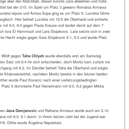
Folge aber den Matchball, diesen konnte Zara abwehren und holte
titel bei der U15. Im Spiel um Platz 3 gewann Romaisa Amraoui
ucretia Iepure und Arnisa Sopa ging es um Platz 5, Lucretia führte
sgleich. Hier behielt Lucretia mit 10:5 die Oberhand und sicherte
ar mit 6:0, 6:0 gegen Paula Krause und landet damit auf dem 7.
sich Isra El Hammouti und Lara Stojakovic. Lara setzte sich in zwei
nie Hecht siegte gegen Sara Stojakovic 6:1, 6:3 und wurde Platz
z Wildt gegen
Taha Chlyeh
wurde ebenfalls erst am Samstag
ten Satz mit 6:4 für sich entscheiden, doch Moritz kam zurück ins
rchgang mit 6:2. Im Decider behielt Taha die Oberhand und siegte
te Klubmeistertitel, nachdem Moritz bereits in den letzten beiden
ritter wurde Paul Kovacic nach einer verletzungsbedingten
Platz 5 dominierte Paul Heinermann mit 6:0, 6:2 gegen Mikka
hen
Jana Damjanovic
und Raihana Amraoui wurde auch am 5.10.
Jana mit 6:3, 6:1 durch. In ihrem letzten Jahr bei der Jugend war
U18. Dritte wurde Angelina Napoletani.