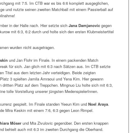
urchgang mit 7:5. Im CTB war es bis 6:6 komplett ausgeglichen,
olge und nutzte seinen zweiten Matchball mit einem Passierball auf
Teilnahme!
ember in der Halle nach. Hier setzte sich
Jana Damjanovic
gegen
urow mit 6:3, 6:2 durch und holte sich den ersten Klubmeistertitel
Damen wurden nicht ausgetragen.
eskin
und Jan Flohr im Finale. In einem packenden Match
reak für sich. Jan glich mit 6:3 nach Sätzen aus. Im CTB setzte
en Titel aus dem letzten Jahr verteidigen. Beide zeigten
Platz 3 spielten Jamila Amraoui und Yena Kim. Hier gewann
n dritten Platz auf dem Treppchen. Mingnuo Liu holte sich mit 6:3,
ine tolle Vorstellung unserer jüngsten MedenspielerInnen.
urrenz gespielt. Im Finale standen Yeeun Kim und
Noel Araya
.
wurde Mira Keskin mit einem 7:6, 6:3 gegen Leon Rimpel.
hiara Möser
und Mia Zivulovic gegenüber. Den ersten knappen
und behielt auch mit 6:3 im zweiten Durchgang die Oberhand.