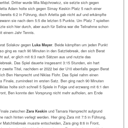
rtitel. Dritter wurde Mia Majchrowicz, sie setzte sich gegen
letta Adam holte sich gegen Simay Keskin Platz 5 nach einer
ereits 6:2 in Führung, doch Arletta gab nicht auf und erkämpfte
gewann sie nach dem 5:5 die letzten 5 Punkte. Um Platz 7 spielten
zte sich hier durch, aber auch für Selina war die Teilnahme schon
eit einem Jahr Tennis.
erat Solakov gegen
Luka Mayer
. Beide kämpften um jeden Punkt
so ging es nach 90 Minuten in den Satztiebreak, den sich Berat
ht auf, er glich mit 6:3 nach Sätzen aus und nutzte das
ebreak. Das Spiel dauerte insgesamt 3:15 Stunden, ein hart
zweite Titel, nachdem er 2022 bei der U10 ebenfalls gegen Berat
n sich Ben Hamprecht und Niklas Flohr. Das Spiel nahm einen
as Finale, zumindest im ersten Satz. Ben ging nach 90 Minuten
klas holte sich schnell 5 Spiele in Folge und erzwang mit 6:1 den
 Front, Ben konnte den Vorsprung nicht mehr aufholen, am Ende
Finale zwischen
Zara Keskin
und Tamara Hamprecht aufgrund
 nach hinten verlegt werden. Hier ging Zara mit 7:5 in Führung,
r Matchtiebreak musste entscheiden, Zara ging 8:6 in Front,