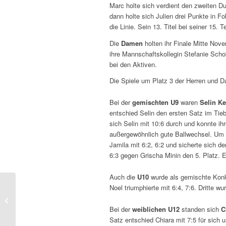
Marc holte sich verdient den zweiten D
dann holte sich Julien drei Punkte in F
die Linie. Sein 13. Titel bei seiner 15. 
Die
Damen
holten ihr Finale Mitte Nov
ihre Mannschaftskollegin Stefanie Schok
bei den Aktiven.
Die Spiele um Platz 3 der Herren und 
Bei der
gemischten U9
waren
Selin K
entschied Selin den ersten Satz im Tieb
sich Selin mit 10:6 durch und konnte ihr
außergewöhnlich gute Ballwechsel. Um 
Jamila mit 6:2, 6:2 und sicherte sich de
6:3 gegen Grischa Minin den 5. Platz. E
Auch die
U10
wurde als gemischte Konk
Noel triumphierte mit 6:4, 7:6. Dritte 
LK Turnier Jugend (12.)
und Aktive (15.) 2024
Bei der
weiblichen U12
standen sich
C
Satz entschied Chiara mit 7:5 für sich 