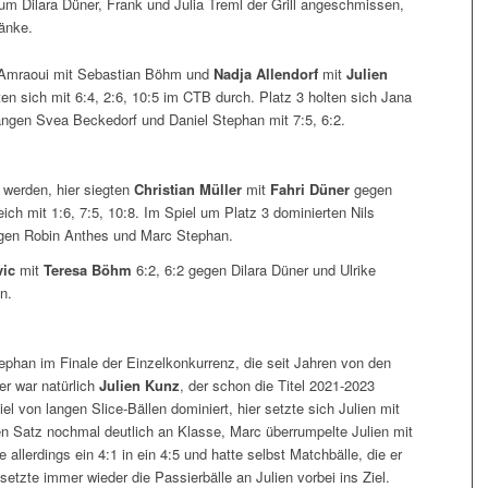
Dilara Düner, Frank und Julia Treml der Grill angeschmissen,
änke.
a Amraoui mit Sebastian Böhm und
Nadja Allendorf
mit
Julien
en sich mit 6:4, 2:6, 10:5 im CTB durch. Platz 3 holten sich Jana
angen Svea Beckedorf und Daniel Stephan mit 7:5, 6:2.
werden, hier siegten
Christian Müller
mit
Fahri Düner
gegen
ch mit 1:6, 7:5, 10:8. Im Spiel um Platz 3 dominierten Nils
gegen Robin Anthes und Marc Stephan.
ic
mit
Teresa Böhm
6:2, 6:2 gegen Dilara Düner und Ulrike
n.
phan im Finale der Einzelkonkurrenz, die seit Jahren von den
er war natürlich
Julien Kunz
, der schon die Titel 2021-2023
l von langen Slice-Bällen dominiert, hier setzte sich Julien mit
n Satz nochmal deutlich an Klasse, Marc überrumpelte Julien mit
 allerdings ein 4:1 in ein 4:5 und hatte selbst Matchbälle, die er
etzte immer wieder die Passierbälle an Julien vorbei ins Ziel.