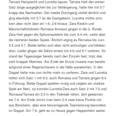
Tamara Hamprecht und Lucretia Iepure. Tamara hielt den ersten
Satz lange ausgeglichen bis zur Verlängerung, hatte hier mit 5:7
knapp das Nachsehen. Der zweite Durchgang verlief ähnlich und
ging ebenfalls mit 5:7 an die Gastgeberin. Lucretia mühte sich,
kam aber nicht über ein 1:6, 2:6 hinaus. Zara Keskin und
Mannschaftsführerin Romaisa Amraoui gingen in die 2. Runde.
Zara hielt gegen die Spitzenspielerin bis zum 4:4 mit, verlor aber
die nächsten beiden Spiele. Ähnlich erging es Romaisa bis zum
5:5 und 5:7. Beide ließen sich aber nicht entmutigen und blieben
dran. Leider gingen die Sätze erneut mit 4:6 und 5:7 verloren. So
stand der Tagessieger bereits nach den Einzeln fest, trotz drei
sehr knapper Matches. Am Ende der Einzel musste man bereits
aufgrund eines Regenschauers in die Halle ausweichen. In den
Doppel hatte man nun nichts mehr zu verlieren. Zara und Lucretia
holten sich Satz 1 mit 6:3, auch Romaisa und Tamara gingen 6:4
in Führung. Beide Doppel spielten mutig und zeigten ein starkes
Spiel am Netz, so konnten Lucretia/Zara auch Satz 2 mit 7:5 und
Romaisa/Tamara ein 2:4 in den Tiebreak retten, dort gewannen
sie 7:4. Am Ende nimmt man beim 2:4 zwar keine Punkte mit
aus Bensheim, aber eine hervorragende Teamleistung besonders
im Doppel. Am 7.6. geht es zu Hause gegen Heppenheim weiter.