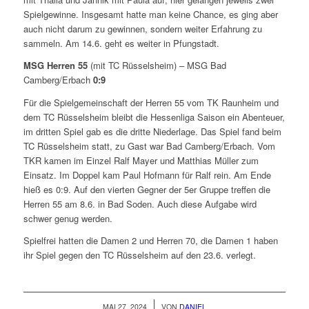
Spielgewinne. Insgesamt hatte man keine Chance, es ging aber
auch nicht darum zu gewinnen, sondern weiter Erfahrung zu
sammeln. Am 14.6. geht es weiter in Pfungstadt.
MSG Herren 55
(mit TC Rüsselsheim) – MSG Bad
Camberg/Erbach
0:9
Für die Spielgemeinschaft der Herren 55 vom TK Raunheim und
dem TC Rüsselsheim bleibt die Hessenliga Saison ein Abenteuer,
im dritten Spiel gab es die dritte Niederlage. Das Spiel fand beim
TC Rüsselsheim statt, zu Gast war Bad Camberg/Erbach. Vom
TKR kamen im Einzel Ralf Mayer und Matthias Müller zum
Einsatz. Im Doppel kam Paul Hofmann für Ralf rein. Am Ende
hieß es 0:9. Auf den vierten Gegner der 5er Gruppe treffen die
Herren 55 am 8.6. in Bad Soden. Auch diese Aufgabe wird
schwer genug werden.
Spielfrei hatten die Damen 2 und Herren 70, die Damen 1 haben
ihr Spiel gegen den TC Rüsselsheim auf den 23.6. verlegt.
/
MAI 27, 2024
VON
DANIEL