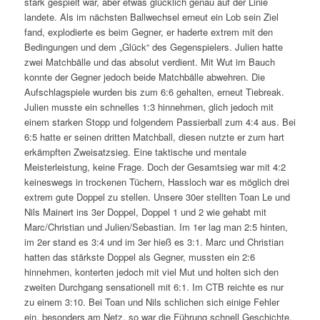
stark gespielt war, aber etwas glücklich genau auf der Linie
landete. Als im nächsten Ballwechsel erneut ein Lob sein Ziel
fand, explodierte es beim Gegner, er haderte extrem mit den
Bedingungen und dem „Glück“ des Gegenspielers. Julien hatte
zwei Matchbälle und das absolut verdient. Mit Wut im Bauch
konnte der Gegner jedoch beide Matchbälle abwehren. Die
Aufschlagspiele wurden bis zum 6:6 gehalten, erneut Tiebreak.
Julien musste ein schnelles 1:3 hinnehmen, glich jedoch mit
einem starken Stopp und folgendem Passierball zum 4:4 aus. Bei
6:5 hatte er seinen dritten Matchball, diesen nutzte er zum hart
erkämpften Zweisatzsieg. Eine taktische und mentale
Meisterleistung, keine Frage. Doch der Gesamtsieg war mit 4:2
keineswegs in trockenen Tüchern, Hassloch war es möglich drei
extrem gute Doppel zu stellen. Unsere 30er stellten Toan Le und
Nils Mainert ins 3er Doppel, Doppel 1 und 2 wie gehabt mit
Marc/Christian und Julien/Sebastian. Im 1er lag man 2:5 hinten,
im 2er stand es 3:4 und im 3er hieß es 3:1. Marc und Christian
hatten das stärkste Doppel als Gegner, mussten ein 2:6
hinnehmen, konterten jedoch mit viel Mut und holten sich den
zweiten Durchgang sensationell mit 6:1. Im CTB reichte es nur
zu einem 3:10. Bei Toan und Nils schlichen sich einige Fehler
ein, besonders am Netz, so war die Führung schnell Geschichte,