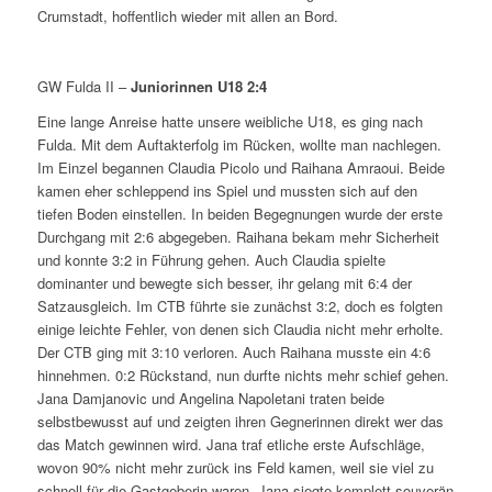
Crumstadt, hoffentlich wieder mit allen an Bord.
GW Fulda II –
Juniorinnen U18
2:4
Eine lange Anreise hatte unsere weibliche U18, es ging nach
Fulda. Mit dem Auftakterfolg im Rücken, wollte man nachlegen.
Im Einzel begannen Claudia Picolo und Raihana Amraoui. Beide
kamen eher schleppend ins Spiel und mussten sich auf den
tiefen Boden einstellen. In beiden Begegnungen wurde der erste
Durchgang mit 2:6 abgegeben. Raihana bekam mehr Sicherheit
und konnte 3:2 in Führung gehen. Auch Claudia spielte
dominanter und bewegte sich besser, ihr gelang mit 6:4 der
Satzausgleich. Im CTB führte sie zunächst 3:2, doch es folgten
einige leichte Fehler, von denen sich Claudia nicht mehr erholte.
Der CTB ging mit 3:10 verloren. Auch Raihana musste ein 4:6
hinnehmen. 0:2 Rückstand, nun durfte nichts mehr schief gehen.
Jana Damjanovic und Angelina Napoletani traten beide
selbstbewusst auf und zeigten ihren Gegnerinnen direkt wer das
das Match gewinnen wird. Jana traf etliche erste Aufschläge,
wovon 90% nicht mehr zurück ins Feld kamen, weil sie viel zu
schnell für die Gastgeberin waren. Jana siegte komplett souverän