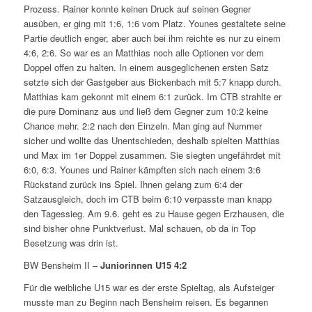
Prozess. Rainer konnte keinen Druck auf seinen Gegner
ausüben, er ging mit 1:6, 1:6 vom Platz. Younes gestaltete seine
Partie deutlich enger, aber auch bei ihm reichte es nur zu einem
4:6, 2:6. So war es an Matthias noch alle Optionen vor dem
Doppel offen zu halten. In einem ausgeglichenen ersten Satz
setzte sich der Gastgeber aus Bickenbach mit 5:7 knapp durch.
Matthias kam gekonnt mit einem 6:1 zurück. Im CTB strahlte er
die pure Dominanz aus und ließ dem Gegner zum 10:2 keine
Chance mehr. 2:2 nach den Einzeln. Man ging auf Nummer
sicher und wollte das Unentschieden, deshalb spielten Matthias
und Max im 1er Doppel zusammen. Sie siegten ungefährdet mit
6:0, 6:3. Younes und Rainer kämpften sich nach einem 3:6
Rückstand zurück ins Spiel. Ihnen gelang zum 6:4 der
Satzausgleich, doch im CTB beim 6:10 verpasste man knapp
den Tagessieg. Am 9.6. geht es zu Hause gegen Erzhausen, die
sind bisher ohne Punktverlust. Mal schauen, ob da in Top
Besetzung was drin ist.
BW Bensheim II –
Juniorinnen U15
4:2
Für die weibliche U15 war es der erste Spieltag, als Aufsteiger
musste man zu Beginn nach Bensheim reisen. Es begannen