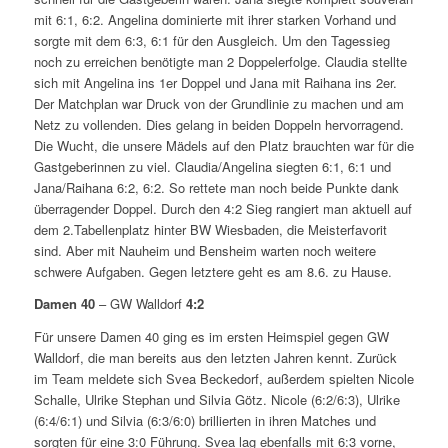
mit 6:1, 6:2. Angelina dominierte mit ihrer starken Vorhand und
sorgte mit dem 6:3, 6:1 für den Ausgleich. Um den Tagessieg
noch zu erreichen benötigte man 2 Doppelerfolge. Claudia stellte
sich mit Angelina ins 1er Doppel und Jana mit Raihana ins 2er.
Der Matchplan war Druck von der Grundlinie zu machen und am
Netz zu vollenden. Dies gelang in beiden Doppeln hervorragend.
Die Wucht, die unsere Mädels auf den Platz brauchten war für die
Gastgeberinnen zu viel. Claudia/Angelina siegten 6:1, 6:1 und
Jana/Raihana 6:2, 6:2. So rettete man noch beide Punkte dank
überragender Doppel. Durch den 4:2 Sieg rangiert man aktuell auf
dem 2.Tabellenplatz hinter BW Wiesbaden, die Meisterfavorit
sind. Aber mit Nauheim und Bensheim warten noch weitere
schwere Aufgaben. Gegen letztere geht es am 8.6. zu Hause.
Damen 40
– GW Walldorf
4:2
Für unsere Damen 40 ging es im ersten Heimspiel gegen GW
Walldorf, die man bereits aus den letzten Jahren kennt. Zurück
im Team meldete sich Svea Beckedorf, außerdem spielten Nicole
Schalle, Ulrike Stephan und Silvia Götz. Nicole (6:2/6:3), Ulrike
(6:4/6:1) und Silvia (6:3/6:0) brillierten in ihren Matches und
sorgten für eine 3:0 Führung. Svea lag ebenfalls mit 6:3 vorne,