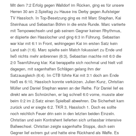
Mit dem 7:2 Erfolg gegen Walldorf im Rücken, ging es für unsere
Herren 30 am 2.Spieltag zu Hause ins Derby gegen Aufsteiger
TV Hassloch. In Top-Besetzung ging es mit Marc Stephan, Kai
Steinhaus und Sebastian Böhm in die erste Runde. Marc variierte
mit Tempowechseln und gab seinem Gegner keinen Rhythmus,
er düpierte den Hasslocher und ging 6:3 in Führung. Sebastian
war klar mit 6:1 in Front, wohingegen Kai im ersten Satz kein
Land sah (1:6). Marc spielte sein Match fokussiert zu Ende und
ließ nichts mehr anbrennen (6:3), Sebastian machte mit 6:0 die
2:0 Teamführung klar. Kai berappelte sich nochmal und hielt voll
dagegen, mit sagenhaften Schlägen gelang ihm der
Satzausgleich (6:4). Im CTB führte Kai mit 3:1 doch am Ende
hieß es 6:10, Hassloch konnte verkürzen. Julien Kunz, Christian
Müller und Daniel Stephan waren an der Reihe. Für Daniel lief es
direkt wie am Schnürchen, er lag schnell 6:0 vorne, musste aber
beim 0:2 im 2.Satz einen Spielball abwehren. Die Sicherheit kam
zurück und er siegte 6:2. TKR 3, Hassloch 1. Doch es sollte
noch reichlich Feuer drin sein in den letzten beiden Einzeln.
Christian und sein Kontrahent lieferten sich unfassbar intensive
Ballwechsel. Christian zeigte sagenhafte Stopps, doch sein
Gegner lief extrem gut und hatte eine Rückhand als Waffe. Es