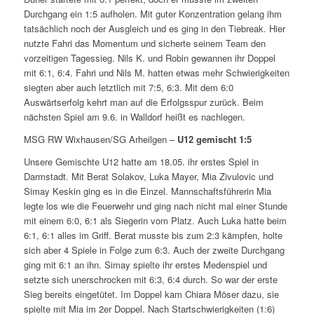
Durchgang ein 1:5 aufholen. Mit guter Konzentration gelang ihm
tatsächlich noch der Ausgleich und es ging in den Tiebreak. Hier
nutzte Fahri das Momentum und sicherte seinem Team den
vorzeitigen Tagessieg. Nils K. und Robin gewannen ihr Doppel
mit 6:1, 6:4. Fahri und Nils M. hatten etwas mehr Schwierigkeiten
siegten aber auch letztlich mit 7:5, 6:3. Mit dem 6:0
Auswärtserfolg kehrt man auf die Erfolgsspur zurück. Beim
nächsten Spiel am 9.6. in Walldorf heißt es nachlegen.
MSG RW Wixhausen/SG Arheilgen –
U12 gemischt 1:5
Unsere Gemischte U12 hatte am 18.05. ihr erstes Spiel in
Darmstadt. Mit Berat Solakov, Luka Mayer, Mia Zivulovic und
Simay Keskin ging es in die Einzel. Mannschaftsführerin Mia
legte los wie die Feuerwehr und ging nach nicht mal einer Stunde
mit einem 6:0, 6:1 als Siegerin vom Platz. Auch Luka hatte beim
6:1, 6:1 alles im Griff. Berat musste bis zum 2:3 kämpfen, holte
sich aber 4 Spiele in Folge zum 6:3. Auch der zweite Durchgang
ging mit 6:1 an ihn. Simay spielte ihr erstes Medenspiel und
setzte sich unerschrocken mit 6:3, 6:4 durch. So war der erste
Sieg bereits eingetütet. Im Doppel kam Chiara Möser dazu, sie
spielte mit Mia im 2er Doppel. Nach Startschwierigkeiten (1:6)