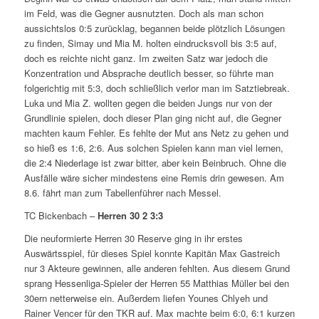
im Feld, was die Gegner ausnutzten. Doch als man schon
aussichtslos 0:5 zurücklag, begannen beide plötzlich Lösungen
zu finden, Simay und Mia M. holten eindrucksvoll bis 3:5 auf,
doch es reichte nicht ganz. Im zweiten Satz war jedoch die
Konzentration und Absprache deutlich besser, so führte man
folgerichtig mit 5:3, doch schließlich verlor man im Satztiebreak.
Luka und Mia Z. wollten gegen die beiden Jungs nur von der
Grundlinie spielen, doch dieser Plan ging nicht auf, die Gegner
machten kaum Fehler. Es fehlte der Mut ans Netz zu gehen und
so hieß es 1:6, 2:6. Aus solchen Spielen kann man viel lernen,
die 2:4 Niederlage ist zwar bitter, aber kein Beinbruch. Ohne die
Ausfälle wäre sicher mindestens eine Remis drin gewesen. Am
8.6. fährt man zum Tabellenführer nach Messel.
TC Bickenbach –
Herren 30 2
3:3
Die neuformierte Herren 30 Reserve ging in ihr erstes
Auswärtsspiel, für dieses Spiel konnte Kapitän Max Gastreich
nur 3 Akteure gewinnen, alle anderen fehlten. Aus diesem Grund
sprang Hessenliga-Spieler der Herren 55 Matthias Müller bei den
30ern netterweise ein. Außerdem liefen Younes Chlyeh und
Rainer Vencer für den TKR auf. Max machte beim 6:0, 6:1 kurzen