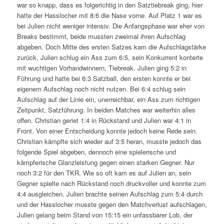
war so knapp, dass es folgerichtig in den Satztiebreak ging, hier
hatte der Hasslocher mit 8:6 die Nase vorne. Auf Platz 1 war es
bei Julien nicht weniger intensiv. Die Anfangsphase war eher von
Breaks bestimmt, beide mussten zweimal ihren Aufschlag
abgeben. Doch Mitte des ersten Satzes kam die Aufschlagstärke
zurück, Julien schlug ein Ass zum 6:5, sein Konkurrent konterte
mit wuchtigen Vorhandwinnern, Tiebreak. Julien ging 5:2 in
Führung und hatte bei 6:3 Satzball, den ersten konnte er bei
eigenem Aufschlag noch nicht nutzen. Bei 6:4 schlug sein
Aufschlag auf der Linie ein, unerreichbar, ein Ass zum richtigen
Zeitpunkt, Satzführung. In beiden Matches war weiterhin alles
offen. Christian geriet 1:4 in Rückstand und Julien war 4:1 in
Front. Von einer Entscheidung konnte jedoch keine Rede sein.
Christian kämpfte sich wieder auf 3:5 heran, musste jedoch das
folgende Spiel abgeben, dennoch eine spielerische und
kämpferische Glanzleistung gegen einen starken Gegner. Nur
noch 3:2 für den TKR. Wie so oft kam es auf Julien an, sein
Gegner spielte nach Rückstand noch druckvoller und konnte zum
4:4 ausgleichen. Julien brachte seinen Aufschlag zum 5:4 durch
und der Hasslocher musste gegen den Matchverlust aufschlagen,
Julien gelang beim Stand von 15:15 ein unfassbarer Lob, der