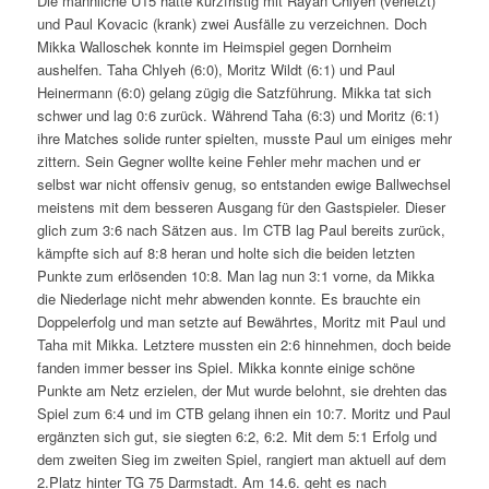
Die männliche U15 hatte kurzfristig mit Rayan Chlyeh (verletzt)
und Paul Kovacic (krank) zwei Ausfälle zu verzeichnen. Doch
Mikka Walloschek konnte im Heimspiel gegen Dornheim
aushelfen. Taha Chlyeh (6:0), Moritz Wildt (6:1) und Paul
Heinermann (6:0) gelang zügig die Satzführung. Mikka tat sich
schwer und lag 0:6 zurück. Während Taha (6:3) und Moritz (6:1)
ihre Matches solide runter spielten, musste Paul um einiges mehr
zittern. Sein Gegner wollte keine Fehler mehr machen und er
selbst war nicht offensiv genug, so entstanden ewige Ballwechsel
meistens mit dem besseren Ausgang für den Gastspieler. Dieser
glich zum 3:6 nach Sätzen aus. Im CTB lag Paul bereits zurück,
kämpfte sich auf 8:8 heran und holte sich die beiden letzten
Punkte zum erlösenden 10:8. Man lag nun 3:1 vorne, da Mikka
die Niederlage nicht mehr abwenden konnte. Es brauchte ein
Doppelerfolg und man setzte auf Bewährtes, Moritz mit Paul und
Taha mit Mikka. Letztere mussten ein 2:6 hinnehmen, doch beide
fanden immer besser ins Spiel. Mikka konnte einige schöne
Punkte am Netz erzielen, der Mut wurde belohnt, sie drehten das
Spiel zum 6:4 und im CTB gelang ihnen ein 10:7. Moritz und Paul
ergänzten sich gut, sie siegten 6:2, 6:2. Mit dem 5:1 Erfolg und
dem zweiten Sieg im zweiten Spiel, rangiert man aktuell auf dem
2.Platz hinter TG 75 Darmstadt. Am 14.6. geht es nach