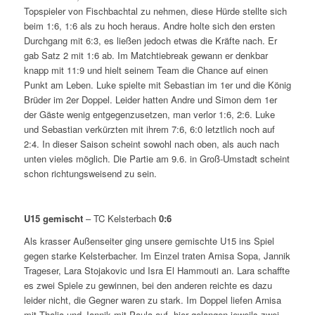
Topspieler von Fischbachtal zu nehmen, diese Hürde stellte sich
beim 1:6, 1:6 als zu hoch heraus. Andre holte sich den ersten
Durchgang mit 6:3, es ließen jedoch etwas die Kräfte nach. Er
gab Satz 2 mit 1:6 ab. Im Matchtiebreak gewann er denkbar
knapp mit 11:9 und hielt seinem Team die Chance auf einen
Punkt am Leben. Luke spielte mit Sebastian im 1er und die König
Brüder im 2er Doppel. Leider hatten Andre und Simon dem 1er
der Gäste wenig entgegenzusetzen, man verlor 1:6, 2:6. Luke
und Sebastian verkürzten mit ihrem 7:6, 6:0 letztlich noch auf
2:4. In dieser Saison scheint sowohl nach oben, als auch nach
unten vieles möglich. Die Partie am 9.6. in Groß-Umstadt scheint
schon richtungsweisend zu sein.
U15 gemischt
– TC Kelsterbach
0:6
Als krasser Außenseiter ging unsere gemischte U15 ins Spiel
gegen starke Kelsterbacher. Im Einzel traten Arnisa Sopa, Jannik
Trageser, Lara Stojakovic und Isra El Hammouti an. Lara schaffte
es zwei Spiele zu gewinnen, bei den anderen reichte es dazu
leider nicht, die Gegner waren zu stark. Im Doppel liefen Arnisa
mit Thalia und Jannik mit Paula auf, hier gelangen jeweils zwei