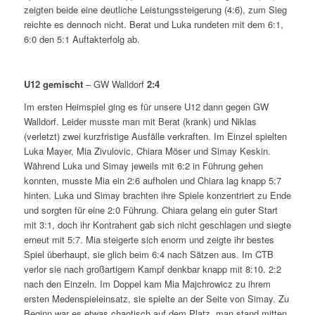
zeigten beide eine deutliche Leistungssteigerung (4:6), zum Sieg
reichte es dennoch nicht. Berat und Luka rundeten mit dem 6:1,
6:0 den 5:1 Auftakterfolg ab.
U12 gemischt
– GW Walldorf
2:4
Im ersten Heimspiel ging es für unsere U12 dann gegen GW
Walldorf. Leider musste man mit Berat (krank) und Niklas
(verletzt) zwei kurzfristige Ausfälle verkraften. Im Einzel spielten
Luka Mayer, Mia Zivulovic, Chiara Möser und Simay Keskin.
Während Luka und Simay jeweils mit 6:2 in Führung gehen
konnten, musste Mia ein 2:6 aufholen und Chiara lag knapp 5:7
hinten. Luka und Simay brachten ihre Spiele konzentriert zu Ende
und sorgten für eine 2:0 Führung. Chiara gelang ein guter Start
mit 3:1, doch ihr Kontrahent gab sich nicht geschlagen und siegte
erneut mit 5:7. Mia steigerte sich enorm und zeigte ihr bestes
Spiel überhaupt, sie glich beim 6:4 nach Sätzen aus. Im CTB
verlor sie nach großartigem Kampf denkbar knapp mit 8:10. 2:2
nach den Einzeln. Im Doppel kam Mia Majchrowicz zu ihrem
ersten Medenspieleinsatz, sie spielte an der Seite von Simay. Zu
Beginn war es etwas chaotisch auf dem Platz, man stand mitten