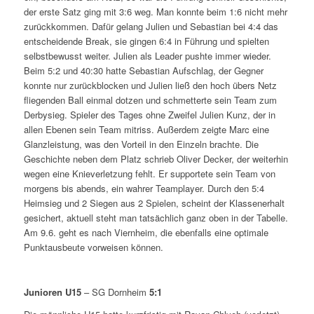
der erste Satz ging mit 3:6 weg. Man konnte beim 1:6 nicht mehr
zurückkommen. Dafür gelang Julien und Sebastian bei 4:4 das
entscheidende Break, sie gingen 6:4 in Führung und spielten
selbstbewusst weiter. Julien als Leader pushte immer wieder.
Beim 5:2 und 40:30 hatte Sebastian Aufschlag, der Gegner
konnte nur zurückblocken und Julien ließ den hoch übers Netz
fliegenden Ball einmal dotzen und schmetterte sein Team zum
Derbysieg. Spieler des Tages ohne Zweifel Julien Kunz, der in
allen Ebenen sein Team mitriss. Außerdem zeigte Marc eine
Glanzleistung, was den Vorteil in den Einzeln brachte. Die
Geschichte neben dem Platz schrieb Oliver Decker, der weiterhin
wegen eine Knieverletzung fehlt. Er supportete sein Team von
morgens bis abends, ein wahrer Teamplayer. Durch den 5:4
Heimsieg und 2 Siegen aus 2 Spielen, scheint der Klassenerhalt
gesichert, aktuell steht man tatsächlich ganz oben in der Tabelle.
Am 9.6. geht es nach Viernheim, die ebenfalls eine optimale
Punktausbeute vorweisen können.
Junioren U15
– SG Dornheim
5:1