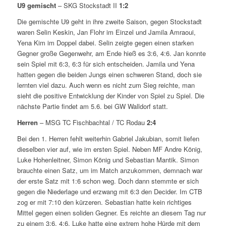
U9 gemischt
– SKG Stockstadt II
1:2
Die gemischte U9 geht in ihre zweite Saison, gegen Stockstadt
waren Selin Keskin, Jan Flohr im Einzel und Jamila Amraoui,
Yena Kim im Doppel dabei. Selin zeigte gegen einen starken
Gegner große Gegenwehr, am Ende hieß es 3:6, 4:6. Jan konnte
sein Spiel mit 6:3, 6:3 für sich entscheiden. Jamila und Yena
hatten gegen die beiden Jungs einen schweren Stand, doch sie
lernten viel dazu. Auch wenn es nicht zum Sieg reichte, man
sieht die positive Entwicklung der Kinder von Spiel zu Spiel. Die
nächste Partie findet am 5.6. bei GW Walldorf statt.
Herren
– MSG TC Fischbachtal / TC Rodau
2:4
Bei den 1. Herren fehlt weiterhin Gabriel Jakubian, somit liefen
dieselben vier auf, wie im ersten Spiel. Neben MF Andre König,
Luke Hohenleitner, Simon König und Sebastian Mantik. Simon
brauchte einen Satz, um im Match anzukommen, demnach war
der erste Satz mit 1:6 schon weg. Doch dann stemmte er sich
gegen die Niederlage und erzwang mit 6:3 den Decider. Im CTB
zog er mit 7:10 den kürzeren. Sebastian hatte kein richtiges
Mittel gegen einen soliden Gegner. Es reichte an diesem Tag nur
zu einem 3:6, 4:6. Luke hatte eine extrem hohe Hürde mit dem