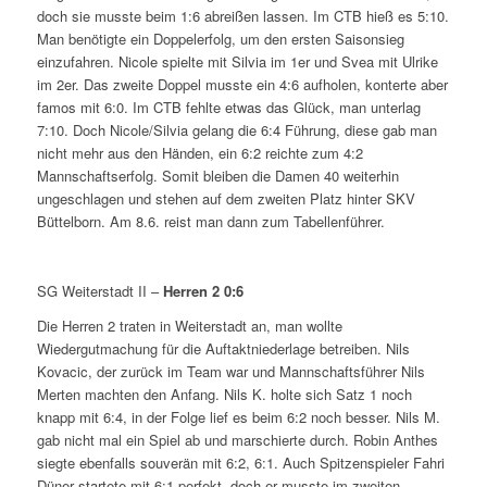
doch sie musste beim 1:6 abreißen lassen. Im CTB hieß es 5:10.
Man benötigte ein Doppelerfolg, um den ersten Saisonsieg
einzufahren. Nicole spielte mit Silvia im 1er und Svea mit Ulrike
im 2er. Das zweite Doppel musste ein 4:6 aufholen, konterte aber
famos mit 6:0. Im CTB fehlte etwas das Glück, man unterlag
7:10. Doch Nicole/Silvia gelang die 6:4 Führung, diese gab man
nicht mehr aus den Händen, ein 6:2 reichte zum 4:2
Mannschaftserfolg. Somit bleiben die Damen 40 weiterhin
ungeschlagen und stehen auf dem zweiten Platz hinter SKV
Büttelborn. Am 8.6. reist man dann zum Tabellenführer.
SG Weiterstadt II –
Herren 2
0:6
Die Herren 2 traten in Weiterstadt an, man wollte
Wiedergutmachung für die Auftaktniederlage betreiben. Nils
Kovacic, der zurück im Team war und Mannschaftsführer Nils
Merten machten den Anfang. Nils K. holte sich Satz 1 noch
knapp mit 6:4, in der Folge lief es beim 6:2 noch besser. Nils M.
gab nicht mal ein Spiel ab und marschierte durch. Robin Anthes
siegte ebenfalls souverän mit 6:2, 6:1. Auch Spitzenspieler Fahri
Düner startete mit 6:1 perfekt, doch er musste im zweiten