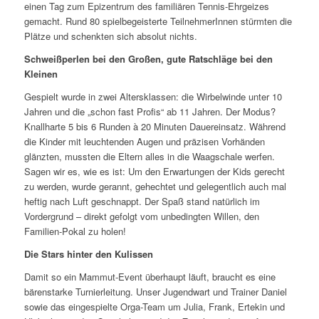
einen Tag zum Epizentrum des familiären Tennis-Ehrgeizes
gemacht. Rund 80 spielbegeisterte TeilnehmerInnen stürmten die
Plätze und schenkten sich absolut nichts.
Schweißperlen bei den Großen, gute Ratschläge bei den
Kleinen
Gespielt wurde in zwei Altersklassen: die Wirbelwinde unter 10
Jahren und die „schon fast Profis“ ab 11 Jahren. Der Modus?
Knallharte 5 bis 6 Runden à 20 Minuten Dauereinsatz. Während
die Kinder mit leuchtenden Augen und präzisen Vorhänden
glänzten, mussten die Eltern alles in die Waagschale werfen.
Sagen wir es, wie es ist: Um den Erwartungen der Kids gerecht
zu werden, wurde gerannt, gehechtet und gelegentlich auch mal
heftig nach Luft geschnappt. Der Spaß stand natürlich im
Vordergrund – direkt gefolgt vom unbedingten Willen, den
Familien-Pokal zu holen!
Die Stars hinter den Kulissen
Damit so ein Mammut-Event überhaupt läuft, braucht es eine
bärenstarke Turnierleitung. Unser Jugendwart und Trainer Daniel
sowie das eingespielte Orga-Team um Julia, Frank, Ertekin und