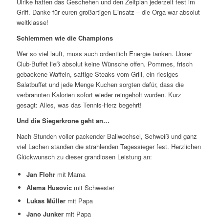
Ulrike hatten das Geschehen und den Zeitplan jederzeit fest im
Griff. Danke für euren großartigen Einsatz – die Orga war absolut
weltklasse!
Schlemmen wie die Champions
Wer so viel läuft, muss auch ordentlich Energie tanken. Unser
Club-Buffet ließ absolut keine Wünsche offen. Pommes, frisch
gebackene Waffeln, saftige Steaks vom Grill, ein riesiges
Salatbuffet und jede Menge Kuchen sorgten dafür, dass die
verbrannten Kalorien sofort wieder reingeholt wurden. Kurz
gesagt: Alles, was das Tennis-Herz begehrt!
Und die Siegerkrone geht an…
Nach Stunden voller packender Ballwechsel, Schweiß und ganz
viel Lachen standen die strahlenden Tagessieger fest. Herzlichen
Glückwunsch zu dieser grandiosen Leistung an:
Jan Flohr
mit Mama
Alema Husovic
mit Schwester
Lukas Müller
mit Papa
Jano Junker
mit Papa