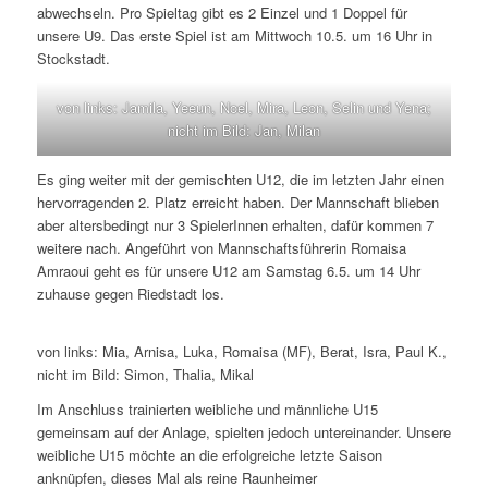
abwechseln. Pro Spieltag gibt es 2 Einzel und 1 Doppel für
unsere U9. Das erste Spiel ist am Mittwoch 10.5. um 16 Uhr in
Stockstadt.
von links: Jamila, Yeeun, Noel, Mira, Leon, Selin und Yena;
nicht im Bild: Jan, Milan
Es ging weiter mit der gemischten U12, die im letzten Jahr einen
hervorragenden 2. Platz erreicht haben. Der Mannschaft blieben
aber altersbedingt nur 3 SpielerInnen erhalten, dafür kommen 7
weitere nach. Angeführt von Mannschaftsführerin Romaisa
Amraoui geht es für unsere U12 am Samstag 6.5. um 14 Uhr
zuhause gegen Riedstadt los.
von links: Mia, Arnisa, Luka, Romaisa (MF), Berat, Isra, Paul K.,
nicht im Bild: Simon, Thalia, Mikal
Im Anschluss trainierten weibliche und männliche U15
gemeinsam auf der Anlage, spielten jedoch untereinander. Unsere
weibliche U15 möchte an die erfolgreiche letzte Saison
anknüpfen, dieses Mal als reine Raunheimer