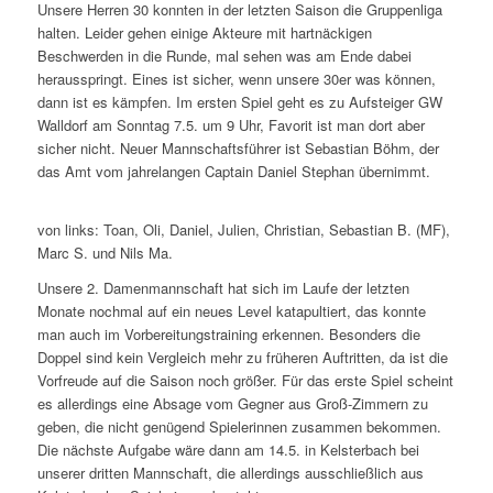
Unsere Herren 30 konnten in der letzten Saison die Gruppenliga
halten. Leider gehen einige Akteure mit hartnäckigen
Beschwerden in die Runde, mal sehen was am Ende dabei
herausspringt. Eines ist sicher, wenn unsere 30er was können,
dann ist es kämpfen. Im ersten Spiel geht es zu Aufsteiger GW
Walldorf am Sonntag 7.5. um 9 Uhr, Favorit ist man dort aber
sicher nicht. Neuer Mannschaftsführer ist Sebastian Böhm, der
das Amt vom jahrelangen Captain Daniel Stephan übernimmt.
von links: Toan, Oli, Daniel, Julien, Christian, Sebastian B. (MF),
Marc S. und Nils Ma.
Unsere 2. Damenmannschaft hat sich im Laufe der letzten
Monate nochmal auf ein neues Level katapultiert, das konnte
man auch im Vorbereitungstraining erkennen. Besonders die
Doppel sind kein Vergleich mehr zu früheren Auftritten, da ist die
Vorfreude auf die Saison noch größer. Für das erste Spiel scheint
es allerdings eine Absage vom Gegner aus Groß-Zimmern zu
geben, die nicht genügend Spielerinnen zusammen bekommen.
Die nächste Aufgabe wäre dann am 14.5. in Kelsterbach bei
unserer dritten Mannschaft, die allerdings ausschließlich aus