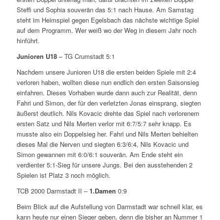
Steffi und Sophia souverän das 5:1 nach Hause. Am Samstag
steht im Heimspiel gegen Egelsbach das nächste wichtige Spiel
auf dem Programm. Wer weiß wo der Weg in diesem Jahr noch
hinführt.
Junioren U18
– TG Crumstadt 5:1
Nachdem unsere Junioren U18 die ersten beiden Spiele mit 2:4
verloren haben, wollten diese nun endlich den ersten Saisonsieg
einfahren. Dieses Vorhaben wurde dann auch zur Realität, denn
Fahri und Simon, der für den verletzten Jonas einsprang, siegten
äußerst deutlich. Nils Kovacic drehte das Spiel nach verlorenem
ersten Satz und Nils Merten verlor mit 6:7/5:7 sehr knapp. Es
musste also ein Doppelsieg her. Fahri und Nils Merten behielten
dieses Mal die Nerven und siegten 6:3/6:4, Nils Kovacic und
Simon gewannen mit 6:0/6:1 souverän. Am Ende steht ein
verdienter 5:1-Sieg für unsere Jungs. Bei den ausstehenden 2
Spielen ist Platz 3 noch möglich.
TCB 2000 Darmstadt II –
1.Damen
0:9
Beim Blick auf die Aufstellung von Darmstadt war schnell klar, es
kann heute nur einen Sieger geben, denn die bisher an Nummer 1