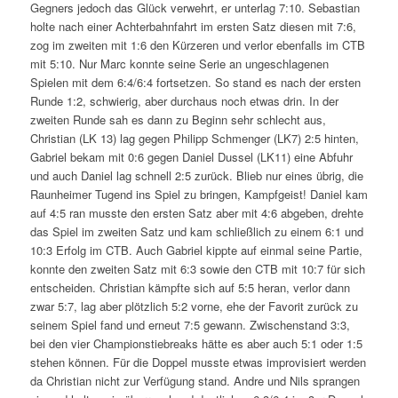
Gegners jedoch das Glück verwehrt, er unterlag 7:10. Sebastian
holte nach einer Achterbahnfahrt im ersten Satz diesen mit 7:6,
zog im zweiten mit 1:6 den Kürzeren und verlor ebenfalls im CTB
mit 5:10. Nur Marc konnte seine Serie an ungeschlagenen
Spielen mit dem 6:4/6:4 fortsetzen. So stand es nach der ersten
Runde 1:2, schwierig, aber durchaus noch etwas drin. In der
zweiten Runde sah es dann zu Beginn sehr schlecht aus,
Christian (LK 13) lag gegen Philipp Schmenger (LK7) 2:5 hinten,
Gabriel bekam mit 0:6 gegen Daniel Dussel (LK11) eine Abfuhr
und auch Daniel lag schnell 2:5 zurück. Blieb nur eines übrig, die
Raunheimer Tugend ins Spiel zu bringen, Kampfgeist! Daniel kam
auf 4:5 ran musste den ersten Satz aber mit 4:6 abgeben, drehte
das Spiel im zweiten Satz und kam schließlich zu einem 6:1 und
10:3 Erfolg im CTB. Auch Gabriel kippte auf einmal seine Partie,
konnte den zweiten Satz mit 6:3 sowie den CTB mit 10:7 für sich
entscheiden. Christian kämpfte sich auf 5:5 heran, verlor dann
zwar 5:7, lag aber plötzlich 5:2 vorne, ehe der Favorit zurück zu
seinem Spiel fand und erneut 7:5 gewann. Zwischenstand 3:3,
bei den vier Championstiebreaks hätte es aber auch 5:1 oder 1:5
stehen können. Für die Doppel musste etwas improvisiert werden
da Christian nicht zur Verfügung stand. Andre und Nils sprangen