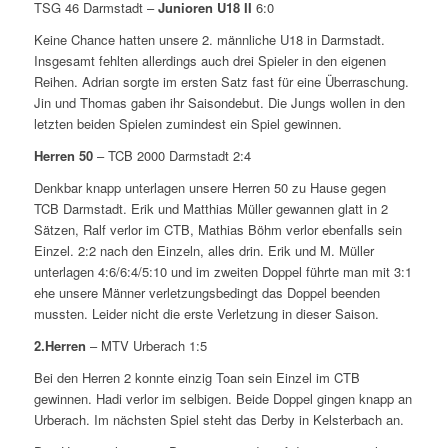
TSG 46 Darmstadt –
Junioren U18 II
6:0
Keine Chance hatten unsere 2. männliche U18 in Darmstadt.
Insgesamt fehlten allerdings auch drei Spieler in den eigenen
Reihen. Adrian sorgte im ersten Satz fast für eine Überraschung.
Jin und Thomas gaben ihr Saisondebut. Die Jungs wollen in den
letzten beiden Spielen zumindest ein Spiel gewinnen.
Herren 50
– TCB 2000 Darmstadt 2:4
Denkbar knapp unterlagen unsere Herren 50 zu Hause gegen
TCB Darmstadt. Erik und Matthias Müller gewannen glatt in 2
Sätzen, Ralf verlor im CTB, Mathias Böhm verlor ebenfalls sein
Einzel. 2:2 nach den Einzeln, alles drin. Erik und M. Müller
unterlagen 4:6/6:4/5:10 und im zweiten Doppel führte man mit 3:1
ehe unsere Männer verletzungsbedingt das Doppel beenden
mussten. Leider nicht die erste Verletzung in dieser Saison.
2.Herren
– MTV Urberach 1:5
Bei den Herren 2 konnte einzig Toan sein Einzel im CTB
gewinnen. Hadi verlor im selbigen. Beide Doppel gingen knapp an
Urberach. Im nächsten Spiel steht das Derby in Kelsterbach an.