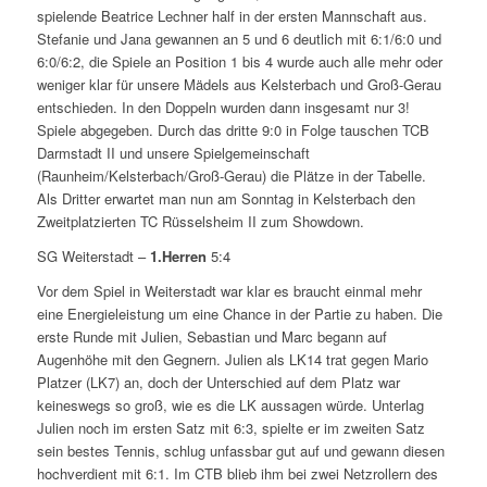
spielende Beatrice Lechner half in der ersten Mannschaft aus.
Stefanie und Jana gewannen an 5 und 6 deutlich mit 6:1/6:0 und
6:0/6:2, die Spiele an Position 1 bis 4 wurde auch alle mehr oder
weniger klar für unsere Mädels aus Kelsterbach und Groß-Gerau
entschieden. In den Doppeln wurden dann insgesamt nur 3!
Spiele abgegeben. Durch das dritte 9:0 in Folge tauschen TCB
Darmstadt II und unsere Spielgemeinschaft
(Raunheim/Kelsterbach/Groß-Gerau) die Plätze in der Tabelle.
Als Dritter erwartet man nun am Sonntag in Kelsterbach den
Zweitplatzierten TC Rüsselsheim II zum Showdown.
SG Weiterstadt –
1.Herren
5:4
Vor dem Spiel in Weiterstadt war klar es braucht einmal mehr
eine Energieleistung um eine Chance in der Partie zu haben. Die
erste Runde mit Julien, Sebastian und Marc begann auf
Augenhöhe mit den Gegnern. Julien als LK14 trat gegen Mario
Platzer (LK7) an, doch der Unterschied auf dem Platz war
keineswegs so groß, wie es die LK aussagen würde. Unterlag
Julien noch im ersten Satz mit 6:3, spielte er im zweiten Satz
sein bestes Tennis, schlug unfassbar gut auf und gewann diesen
hochverdient mit 6:1. Im CTB blieb ihm bei zwei Netzrollern des