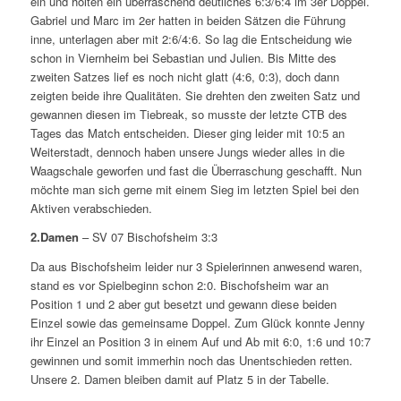
ein und holten ein überraschend deutliches 6:3/6:4 im 3er Doppel.
Gabriel und Marc im 2er hatten in beiden Sätzen die Führung
inne, unterlagen aber mit 2:6/4:6. So lag die Entscheidung wie
schon in Viernheim bei Sebastian und Julien. Bis Mitte des
zweiten Satzes lief es noch nicht glatt (4:6, 0:3), doch dann
zeigten beide ihre Qualitäten. Sie drehten den zweiten Satz und
gewannen diesen im Tiebreak, so musste der letzte CTB des
Tages das Match entscheiden. Dieser ging leider mit 10:5 an
Weiterstadt, dennoch haben unsere Jungs wieder alles in die
Waagschale geworfen und fast die Überraschung geschafft. Nun
möchte man sich gerne mit einem Sieg im letzten Spiel bei den
Aktiven verabschieden.
2.Damen
– SV 07 Bischofsheim 3:3
Da aus Bischofsheim leider nur 3 Spielerinnen anwesend waren,
stand es vor Spielbeginn schon 2:0. Bischofsheim war an
Position 1 und 2 aber gut besetzt und gewann diese beiden
Einzel sowie das gemeinsame Doppel. Zum Glück konnte Jenny
ihr Einzel an Position 3 in einem Auf und Ab mit 6:0, 1:6 und 10:7
gewinnen und somit immerhin noch das Unentschieden retten.
Unsere 2. Damen bleiben damit auf Platz 5 in der Tabelle.