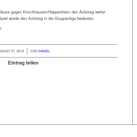
Hause gegen Kirschhausen/Heppenheim den Aufstieg weiter
 Spiel würde den Aufstieg in die Gruppenliga bedeuten.
r.
/
UGUST 27, 2019
VON
DANIEL
Eintrag teilen