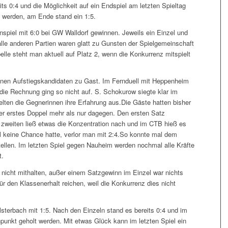
s 0:4 und die Möglichkeit auf ein Endspiel am letzten Spieltag
 werden, am Ende stand ein 1:5.
nspiel mit 6:0 bei GW Walldorf gewinnen. Jeweils ein Einzel und
alle anderen Partien waren glatt zu Gunsten der Spielgemeinschaft
lle steht man aktuell auf Platz 2, wenn die Konkurrenz mitspielt
einen Aufstiegskandidaten zu Gast. Im Fernduell mit Heppenheim
ie Rechnung ging so nicht auf. S. Schokurow siegte klar im
ielten die Gegnerinnen ihre Erfahrung aus.Die Gäste hatten bisher
ser erstes Doppel mehr als nur dagegen. Den ersten Satz
zweiten ließ etwas die Konzentration nach und im CTB hieß es
l keine Chance hatte, verlor man mit 2:4.So konnte mal dem
stellen. Im letzten Spiel gegen Nauheim werden nochmal alle Kräfte
t.
 nicht mithalten, außer einem Satzgewinn im Einzel war nichts
 für den Klassenerhalt reichen, weil die Konkurrenz dies nicht
lsterbach mit 1:5. Nach den Einzeln stand es bereits 0:4 und im
unkt geholt werden. Mit etwas Glück kann im letzten Spiel ein