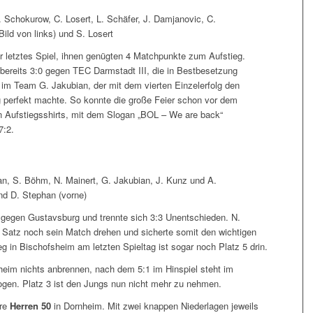
. Schokurow, C. Losert, L. Schäfer, J. Damjanovic, C.
ld von links) und S. Losert
r letztes Spiel, ihnen genügten 4 Matchpunkte zum Aufstieg.
bereits 3:0 gegen TEC Darmstadt III, die in Bestbesetzung
e im Team G. Jakubian, der mit dem vierten Einzelerfolg den
ig perfekt machte. So konnte die große Feier schon vor dem
en Aufstiegsshirts, mit dem Slogan „BOL – We are back“
7:2.
an, S. Böhm, N. Mainert, G. Jakubian, J. Kunz und A.
und D. Stephan (vorne)
 gegen Gustavsburg und trennte sich 3:3 Unentschieden. N.
 Satz noch sein Match drehen und sicherte somit den wichtigen
 in Bischofsheim am letzten Spieltag ist sogar noch Platz 5 drin.
heim nichts anbrennen, nach dem 5:1 im Hinspiel steht im
ogen. Platz 3 ist den Jungs nun nicht mehr zu nehmen.
ere
Herren 50
in Dornheim. Mit zwei knappen Niederlagen jeweils