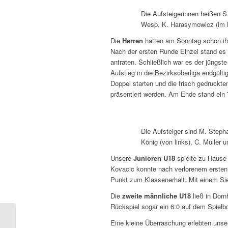
Die Aufsteigerinnen heißen S
Wesp, K. Harasymowicz (im Bi
Die
Herren
hatten am Sonntag schon ih
Nach der ersten Runde Einzel stand es 
antraten. Schließlich war es der jüngst
Aufstieg in die Bezirksoberliga endgült
Doppel starten und die frisch gedruckt
präsentiert werden. Am Ende stand ein 
Die Aufsteiger sind M. Steph
König (von links), C. Müller 
Unsere
Junioren U18
spielte zu Hause
Kovacic konnte nach verlorenem ersten
Punkt zum Klassenerhalt. Mit einem Sieg
Die
zweite männliche U18
ließ in Dorn
Rückspiel sogar ein 6:0 auf dem Spielb
Eine kleine Überraschung erlebten uns
Medenrunde – 5.