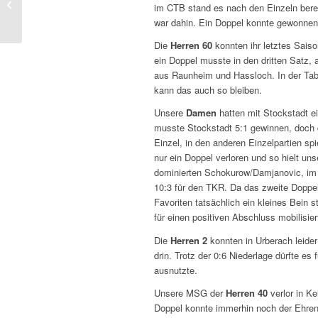
im CTB stand es nach den Einzeln bereit
Spieltag
war dahin. Ein Doppel konnte gewonnen
Die
Herren 60
konnten ihr letztes Saiso
ein Doppel musste in den dritten Satz, 
aus Raunheim und Hassloch. In der Tabe
kann das auch so bleiben.
Unsere
Damen
hatten mit Stockstadt 
musste Stockstadt 5:1 gewinnen, doch d
Einzel, in den anderen Einzelpartien sp
nur ein Doppel verloren und so hielt un
dominierten Schokurow/Damjanovic, im 
10:3 für den TKR. Da das zweite Doppe
Favoriten tatsächlich ein kleines Bein 
für einen positiven Abschluss mobilisier
Die
Herren 2
konnten in Urberach leider
drin. Trotz der 0:6 Niederlage dürfte es
ausnutzte.
Unsere MSG der
Herren 40
verlor in Ke
Doppel konnte immerhin noch der Ehrenp