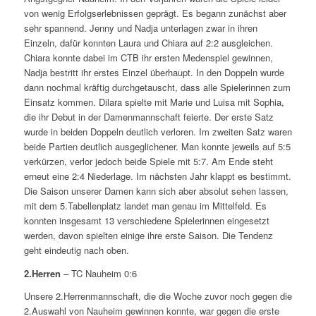
von wenig Erfolgserlebnissen geprägt. Es begann zunächst aber
sehr spannend. Jenny und Nadja unterlagen zwar in ihren
Einzeln, dafür konnten Laura und Chiara auf 2:2 ausgleichen.
Chiara konnte dabei im CTB ihr ersten Medenspiel gewinnen,
Nadja bestritt ihr erstes Einzel überhaupt. In den Doppeln wurde
dann nochmal kräftig durchgetauscht, dass alle Spielerinnen zum
Einsatz kommen. Dilara spielte mit Marie und Luisa mit Sophia,
die ihr Debut in der Damenmannschaft feierte. Der erste Satz
wurde in beiden Doppeln deutlich verloren. Im zweiten Satz waren
beide Partien deutlich ausgeglichener. Man konnte jeweils auf 5:5
verkürzen, verlor jedoch beide Spiele mit 5:7. Am Ende steht
erneut eine 2:4 Niederlage. Im nächsten Jahr klappt es bestimmt.
Die Saison unserer Damen kann sich aber absolut sehen lassen,
mit dem 5.Tabellenplatz landet man genau im Mittelfeld. Es
konnten insgesamt 13 verschiedene Spielerinnen eingesetzt
werden, davon spielten einige ihre erste Saison. Die Tendenz
geht eindeutig nach oben.
2.Herren
– TC Nauheim 0:6
Unsere 2.Herrenmannschaft, die die Woche zuvor noch gegen die
2.Auswahl von Nauheim gewinnen konnte, war gegen die erste