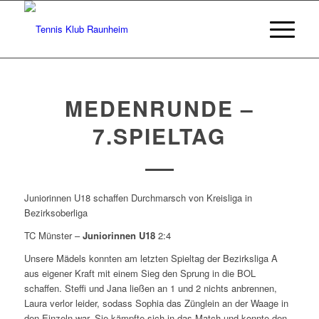
MEDENRUNDE –
7.SPIELTAG
Juniorinnen U18 schaffen Durchmarsch von Kreisliga in
Bezirksoberliga
TC Münster –
Juniorinnen U18
2:4
Unsere Mädels konnten am letzten Spieltag der Bezirksliga A
aus eigener Kraft mit einem Sieg den Sprung in die BOL
schaffen. Steffi und Jana ließen an 1 und 2 nichts anbrennen,
Laura verlor leider, sodass Sophia das Zünglein an der Waage in
den Einzeln war. Sie kämpfte sich in das Match und konnte den