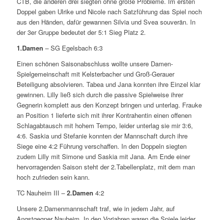
CTB, die anderen drei siegten ohne große Probleme. Im ersten
Doppel gaben Ulrike und Nicole nach Satzführung das Spiel noch
aus den Händen, dafür gewannen Silvia und Svea souverän. In
der 3er Gruppe bedeutet der 5:1 Sieg Platz 2.
1.Damen
– SG Egelsbach 6:3
Einen schönen Saisonabschluss wollte unsere Damen-
Spielgemeinschaft mit Kelsterbacher und Groß-Gerauer
Beteiligung absolvieren. Tabea und Jana konnten ihre Einzel klar
gewinnen. Lilly ließ sich durch die passive Spielweise ihrer
Gegnerin komplett aus den Konzept bringen und unterlag. Frauke
an Position 1 lieferte sich mit ihrer Kontrahentin einen offenen
Schlagabtausch mit hohem Tempo, leider unterlag sie mir 3:6,
4:6. Saskia und Stefanie konnten der Mannschaft durch ihre
Siege eine 4:2 Führung verschaffen. In den Doppeln siegten
zudem Lilly mit Simone und Saskia mit Jana. Am Ende einer
hervorragenden Saison steht der 2.Tabellenplatz, mit dem man
hoch zufrieden sein kann.
TC Nauheim III –
2.Damen
4:2
Unsere 2.Damenmannschaft traf, wie in jedem Jahr, auf
Angstgegner Nauheim. In den Vorjahren waren die Spiele leider