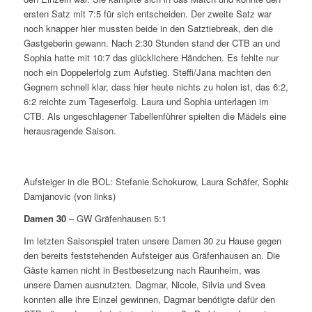
ersten Satz mit 7:5 für sich entscheiden. Der zweite Satz war
noch knapper hier mussten beide in den Satztiebreak, den die
Gastgeberin gewann. Nach 2:30 Stunden stand der CTB an und
Sophia hatte mit 10:7 das glücklichere Händchen. Es fehlte nur
noch ein Doppelerfolg zum Aufstieg. Steffi/Jana machten den
Gegnern schnell klar, dass hier heute nichts zu holen ist, das 6:2,
6:2 reichte zum Tageserfolg. Laura und Sophia unterlagen im
CTB. Als ungeschlagener Tabellenführer spielten die Mädels eine
herausragende Saison.
Aufsteiger in die BOL: Stefanie Schokurow, Laura Schäfer, Sophia Lose
Damjanovic (von links)
Damen 30
– GW Gräfenhausen 5:1
Im letzten Saisonspiel traten unsere Damen 30 zu Hause gegen
den bereits feststehenden Aufsteiger aus Gräfenhausen an. Die
Gäste kamen nicht in Bestbesetzung nach Raunheim, was
unsere Damen ausnutzten. Dagmar, Nicole, Silvia und Svea
konnten alle ihre Einzel gewinnen, Dagmar benötigte dafür den