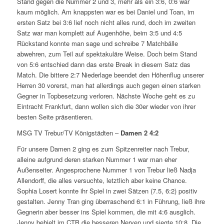
Stand gegen die Nummer 2 und 3, mehr als ein 3:6, 0:6 war
kaum möglich. Am knappsten war es bei Daniel und Toan, im
ersten Satz bei 3:6 lief noch nicht alles rund, doch im zweiten
Satz war man komplett auf Augenhöhe, beim 3:5 und 4:5
Rückstand konnte man sage und schreibe 7 Matchbälle
abwehren, zum Teil auf spektakuläre Weise. Doch beim Stand
von 5:6 entschied dann das erste Break in diesem Satz das
Match. Die bittere 2:7 Niederlage beendet den Höhenflug unserer
Herren 30 vorerst, man hat allerdings auch gegen einen starken
Gegner in Topbesetzung verloren. Nächste Woche geht es zu
Eintracht Frankfurt, dann wollen sich die 30er wieder von ihrer
besten Seite präsentieren.
MSG TV Trebur/TV Königstädten –
Damen 2
4:2
Für unsere Damen 2 ging es zum Spitzenreiter nach Trebur,
alleine aufgrund deren starken Nummer 1 war man eher
Außenseiter. Angesprochene Nummer 1 von Trebur ließ Nadja
Allendorff, die alles versuchte, letztlich aber keine Chance.
Sophia Losert konnte ihr Spiel in zwei Sätzen (7.5, 6:2) positiv
gestalten. Jenny Tran ging überraschend 6:1 in Führung, ließ ihre
Gegnerin aber besser ins Spiel kommen, die mit 4:6 ausglich.
Jenny behielt im CTB die besseren Nerven und siegte 10:8. Die