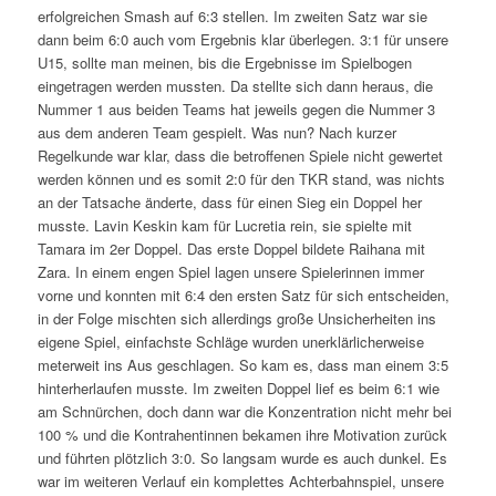
erfolgreichen Smash auf 6:3 stellen. Im zweiten Satz war sie
dann beim 6:0 auch vom Ergebnis klar überlegen. 3:1 für unsere
U15, sollte man meinen, bis die Ergebnisse im Spielbogen
eingetragen werden mussten. Da stellte sich dann heraus, die
Nummer 1 aus beiden Teams hat jeweils gegen die Nummer 3
aus dem anderen Team gespielt. Was nun? Nach kurzer
Regelkunde war klar, dass die betroffenen Spiele nicht gewertet
werden können und es somit 2:0 für den TKR stand, was nichts
an der Tatsache änderte, dass für einen Sieg ein Doppel her
musste. Lavin Keskin kam für Lucretia rein, sie spielte mit
Tamara im 2er Doppel. Das erste Doppel bildete Raihana mit
Zara. In einem engen Spiel lagen unsere Spielerinnen immer
vorne und konnten mit 6:4 den ersten Satz für sich entscheiden,
in der Folge mischten sich allerdings große Unsicherheiten ins
eigene Spiel, einfachste Schläge wurden unerklärlicherweise
meterweit ins Aus geschlagen. So kam es, dass man einem 3:5
hinterherlaufen musste. Im zweiten Doppel lief es beim 6:1 wie
am Schnürchen, doch dann war die Konzentration nicht mehr bei
100 % und die Kontrahentinnen bekamen ihre Motivation zurück
und führten plötzlich 3:0. So langsam wurde es auch dunkel. Es
war im weiteren Verlauf ein komplettes Achterbahnspiel, unsere