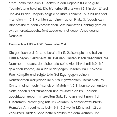
steht, dass man sich zu selten in den Doppeln für eine gute
Teamleistung belohnt. Die bisherige Bilanz von 12:4 in den Einzel
und 4:4 in den Doppeln zeigt eine klare Tendenz. Aktuell befindet
man sich mit 5:3 Punkten auf einem guten Platz 3, jedoch kann
Bischofsheim noch vorbeiziehen. Am nächsten Sonntag geht es
extrem ersatzgeschwächt ausgerechnet gegen Angstgegner
Nauheim.
Gemischte U12
– RW Gernsheim
2:4
Die gemischte U12 hatte bereits ihr 5. Saisonspiel und trat zu
Hause gegen Gernsheim an. Bei den Gästen stach besonders die
Nummer 1 heraus, der bisher alle seine vier Einzel mit 6:0, 6:0
gewinnen konnte, so auch leider gegen unseren Paul Kovacic.
Paul kämpfte und zeigte tolle Schläge, gegen seinen
Kontrahenten war jedoch kein Kraut gewachsen. Berat Solakov
führte in einem sehr intensiven Match mit 5:3, konnte den ersten
Satz jedoch nicht zumachen und musste sich im Tiebreak
geschlagen geben. Im zweiten Satz lief dann nicht mehr fiel
zusammen, dieser ging mit 0:6 verloren. Mannschaftsführerin
Romaisa Amraoui hatte beim 6:1, 6:2 wenig Mühe auf 1:2 zu
verkürzen. Arnisa Sopa hatte sichtlich mit dem warmen und