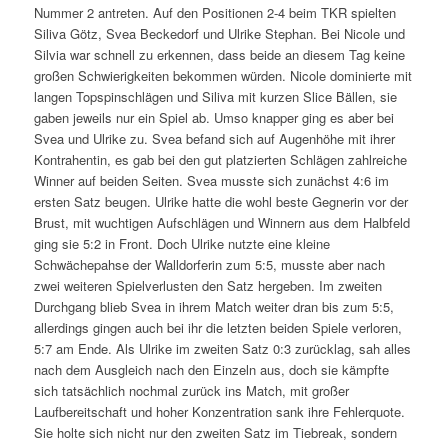
Nummer 2 antreten. Auf den Positionen 2-4 beim TKR spielten
Siliva Götz, Svea Beckedorf und Ulrike Stephan. Bei Nicole und
Silvia war schnell zu erkennen, dass beide an diesem Tag keine
großen Schwierigkeiten bekommen würden. Nicole dominierte mit
langen Topspinschlägen und Siliva mit kurzen Slice Bällen, sie
gaben jeweils nur ein Spiel ab. Umso knapper ging es aber bei
Svea und Ulrike zu. Svea befand sich auf Augenhöhe mit ihrer
Kontrahentin, es gab bei den gut platzierten Schlägen zahlreiche
Winner auf beiden Seiten. Svea musste sich zunächst 4:6 im
ersten Satz beugen. Ulrike hatte die wohl beste Gegnerin vor der
Brust, mit wuchtigen Aufschlägen und Winnern aus dem Halbfeld
ging sie 5:2 in Front. Doch Ulrike nutzte eine kleine
Schwächepahse der Walldorferin zum 5:5, musste aber nach
zwei weiteren Spielverlusten den Satz hergeben. Im zweiten
Durchgang blieb Svea in ihrem Match weiter dran bis zum 5:5,
allerdings gingen auch bei ihr die letzten beiden Spiele verloren,
5:7 am Ende. Als Ulrike im zweiten Satz 0:3 zurücklag, sah alles
nach dem Ausgleich nach den Einzeln aus, doch sie kämpfte
sich tatsächlich nochmal zurück ins Match, mit großer
Laufbereitschaft und hoher Konzentration sank ihre Fehlerquote.
Sie holte sich nicht nur den zweiten Satz im Tiebreak, sondern