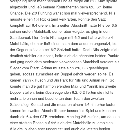
Vorsprung nicht mehr nehmen und es folgte ein 6:3. Max spielte
abgezockt und ließ seinem Kontrahenten beim 6:0, 6:1 keine
Chance. Die 2:0 Führung war schon mal vielversprechend. Nils
musste einen 1:4 Rückstand verkraften, konnte den Satz
komplett auf 6:4 drehen. Im zweiten Abschnitt hatte Nils bei 6:5
seinen ersten Matchball, den er aber vergab, es ging in den
Satztiebreak hier führte Nils sogar mit 6:2 und hatte weitere 4
Matchbälle, doch er ließ einen nach dem anderen ungenutzt, bis
der Gegner plötzlich bei 6:7 Satzball hatte. Doch Nils zeigte sich
deutlich stabiler als sonst, holte sich die nächsten beiden Punkte
und ging nach dem sechsten verwandelten Matchball verdient als
Sieger vom Platz. Adrian musste sich 2:6, 3:6 geschlagen
geben, sodass zumindest ein Doppel geholt werden sollte. Es
kamen Yannik Pusch und Jin Park für Nils und Adrian rein. So
konnte man die gut harmonierenden Max und Yannik ins zweite
Doppel stellen, beim überzeugenden 6:2, 6:2 ließen sie nichts
mehr anbrennen und bescherten dem Team den zweiten
Saisonsieg. Konrad und Jin mussten einem 1:6 hinterher laufen,
kamen im zweiten Abschnitt aber besser ins Spiel und konnten
durch ein 6:4 den CTB erreichen. Man lag 2:5 zurück, um dann in
einer starken Phase auf 9:6 sich drei Matchbälle zu erspielen.
Alle drei blieben aber ungenutzt und auch die letzten beiden