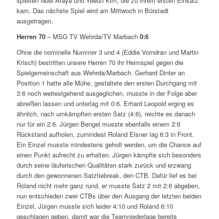
spielten Noel Araya und Yeeun Kim, die zu ihrem ersten Einsatz
kam. Das nächste Spiel wird am Mittwoch in Bürstadt
ausgetragen.
Herren 70
– MSG TV Wehrda/TV Marbach
0:6
Ohne die nominelle Nummer 3 und 4 (Eddie Vorndran und Martin
Krisch) bestritten unsere Herren 70 ihr Heimspiel gegen die
Spielgemeinschaft aus Wehrda/Marbach. Gerhard Dinter an
Position 1 hatte alle Mühe, gestaltete den ersten Durchgang mit
3:6 noch weitestgehend ausgeglichen, musste in der Folge aber
abreißen lassen und unterlag mit 0:6. Erhard Leopold erging es
ähnlich, nach umkämpften ersten Satz (4:6), reichte es danach
nur für ein 2:6. Jürgen Bengel musste ebenfalls einem 2:6
Rückstand aufholen, zumindest Roland Elsner lag 6:3 in Front.
Ein Einzel musste mindestens geholt werden, um die Chance auf
einen Punkt aufrecht zu erhalten. Jürgen kämpfte sich besonders
durch seine läuferischen Qualitäten stark zurück und erzwang
durch den gewonnenen Satztiebreak, den CTB. Dafür lief es bei
Roland nicht mehr ganz rund, er musste Satz 2 mit 2:6 abgeben,
nun entschieden zwei CTBs über den Ausgang der letzten beiden
Einzel. Jürgen musste sich leider 4:10 und Roland 6:10
geschlagen geben, damit war die Teamniederlage bereits