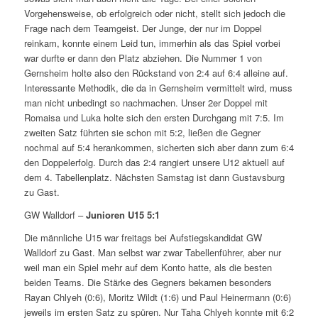
Vorgehensweise, ob erfolgreich oder nicht, stellt sich jedoch die
Frage nach dem Teamgeist. Der Junge, der nur im Doppel
reinkam, konnte einem Leid tun, immerhin als das Spiel vorbei
war durfte er dann den Platz abziehen. Die Nummer 1 von
Gernsheim holte also den Rückstand von 2:4 auf 6:4 alleine auf.
Interessante Methodik, die da in Gernsheim vermittelt wird, muss
man nicht unbedingt so nachmachen. Unser 2er Doppel mit
Romaisa und Luka holte sich den ersten Durchgang mit 7:5. Im
zweiten Satz führten sie schon mit 5:2, ließen die Gegner
nochmal auf 5:4 herankommen, sicherten sich aber dann zum 6:4
den Doppelerfolg. Durch das 2:4 rangiert unsere U12 aktuell auf
dem 4. Tabellenplatz. Nächsten Samstag ist dann Gustavsburg
zu Gast.
GW Walldorf –
Junioren U15
5:1
Die männliche U15 war freitags bei Aufstiegskandidat GW
Walldorf zu Gast. Man selbst war zwar Tabellenführer, aber nur
weil man ein Spiel mehr auf dem Konto hatte, als die besten
beiden Teams. Die Stärke des Gegners bekamen besonders
Rayan Chlyeh (0:6), Moritz Wildt (1:6) und Paul Heinermann (0:6)
jeweils im ersten Satz zu spüren. Nur Taha Chlyeh konnte mit 6:2