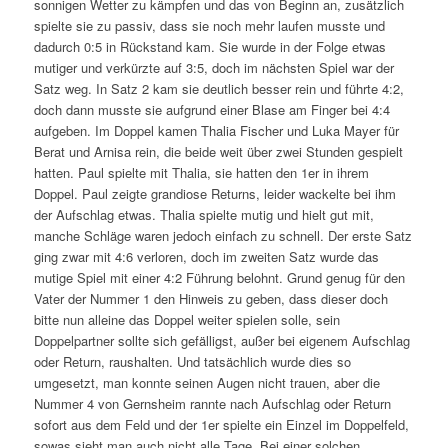
sonnigen Wetter zu kämpfen und das von Beginn an, zusätzlich
spielte sie zu passiv, dass sie noch mehr laufen musste und
dadurch 0:5 in Rückstand kam. Sie wurde in der Folge etwas
mutiger und verkürzte auf 3:5, doch im nächsten Spiel war der
Satz weg. In Satz 2 kam sie deutlich besser rein und führte 4:2,
doch dann musste sie aufgrund einer Blase am Finger bei 4:4
aufgeben. Im Doppel kamen Thalia Fischer und Luka Mayer für
Berat und Arnisa rein, die beide weit über zwei Stunden gespielt
hatten. Paul spielte mit Thalia, sie hatten den 1er in ihrem
Doppel. Paul zeigte grandiose Returns, leider wackelte bei ihm
der Aufschlag etwas. Thalia spielte mutig und hielt gut mit,
manche Schläge waren jedoch einfach zu schnell. Der erste Satz
ging zwar mit 4:6 verloren, doch im zweiten Satz wurde das
mutige Spiel mit einer 4:2 Führung belohnt. Grund genug für den
Vater der Nummer 1 den Hinweis zu geben, dass dieser doch
bitte nun alleine das Doppel weiter spielen solle, sein
Doppelpartner sollte sich gefälligst, außer bei eigenem Aufschlag
oder Return, raushalten. Und tatsächlich wurde dies so
umgesetzt, man konnte seinen Augen nicht trauen, aber die
Nummer 4 von Gernsheim rannte nach Aufschlag oder Return
sofort aus dem Feld und der 1er spielte ein Einzel im Doppelfeld,
sowas sieht man auch nicht alle Tage. Bei einer solchen