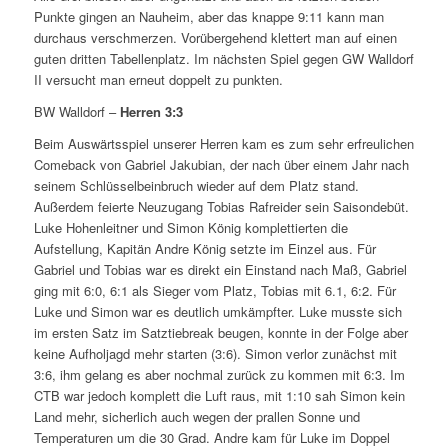
Punkte gingen an Nauheim, aber das knappe 9:11 kann man
durchaus verschmerzen. Vorübergehend klettert man auf einen
guten dritten Tabellenplatz. Im nächsten Spiel gegen GW Walldorf
II versucht man erneut doppelt zu punkten.
BW Walldorf –
Herren 3:3
Beim Auswärtsspiel unserer Herren kam es zum sehr erfreulichen
Comeback von Gabriel Jakubian, der nach über einem Jahr nach
seinem Schlüsselbeinbruch wieder auf dem Platz stand.
Außerdem feierte Neuzugang Tobias Rafreider sein Saisondebüt.
Luke Hohenleitner und Simon König komplettierten die
Aufstellung, Kapitän Andre König setzte im Einzel aus. Für
Gabriel und Tobias war es direkt ein Einstand nach Maß, Gabriel
ging mit 6:0, 6:1 als Sieger vom Platz, Tobias mit 6.1, 6:2. Für
Luke und Simon war es deutlich umkämpfter. Luke musste sich
im ersten Satz im Satztiebreak beugen, konnte in der Folge aber
keine Aufholjagd mehr starten (3:6). Simon verlor zunächst mit
3:6, ihm gelang es aber nochmal zurück zu kommen mit 6:3. Im
CTB war jedoch komplett die Luft raus, mit 1:10 sah Simon kein
Land mehr, sicherlich auch wegen der prallen Sonne und
Temperaturen um die 30 Grad. Andre kam für Luke im Doppel