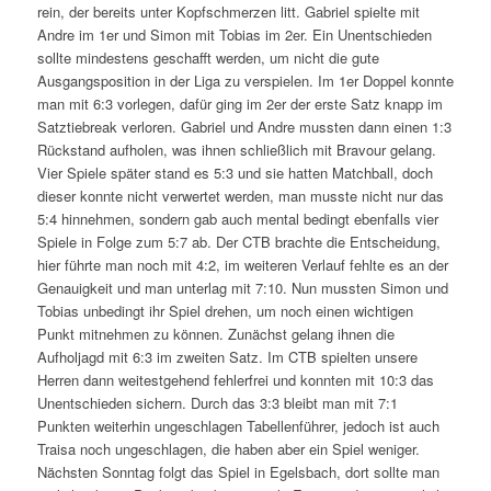
rein, der bereits unter Kopfschmerzen litt. Gabriel spielte mit
Andre im 1er und Simon mit Tobias im 2er. Ein Unentschieden
sollte mindestens geschafft werden, um nicht die gute
Ausgangsposition in der Liga zu verspielen. Im 1er Doppel konnte
man mit 6:3 vorlegen, dafür ging im 2er der erste Satz knapp im
Satztiebreak verloren. Gabriel und Andre mussten dann einen 1:3
Rückstand aufholen, was ihnen schließlich mit Bravour gelang.
Vier Spiele später stand es 5:3 und sie hatten Matchball, doch
dieser konnte nicht verwertet werden, man musste nicht nur das
5:4 hinnehmen, sondern gab auch mental bedingt ebenfalls vier
Spiele in Folge zum 5:7 ab. Der CTB brachte die Entscheidung,
hier führte man noch mit 4:2, im weiteren Verlauf fehlte es an der
Genauigkeit und man unterlag mit 7:10. Nun mussten Simon und
Tobias unbedingt ihr Spiel drehen, um noch einen wichtigen
Punkt mitnehmen zu können. Zunächst gelang ihnen die
Aufholjagd mit 6:3 im zweiten Satz. Im CTB spielten unsere
Herren dann weitestgehend fehlerfrei und konnten mit 10:3 das
Unentschieden sichern. Durch das 3:3 bleibt man mit 7:1
Punkten weiterhin ungeschlagen Tabellenführer, jedoch ist auch
Traisa noch ungeschlagen, die haben aber ein Spiel weniger.
Nächsten Sonntag folgt das Spiel in Egelsbach, dort sollte man