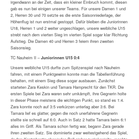
irgendwann an der Zeit, dass ein kleiner Einbruch kommt, diesen
gab es nun bei einigen unserer Teams. Für unsere Damen 1 und
2, Herren 30 und 70 setzte es die erste Saisonniederlage, der
Höhenflug ist nun erstmal gestoppt. Dafür bleiben die Juniorinnen
U18, Herren 1 und 2 weiter ungeschlagen, unsere weibliche U15
strebt nach dem vierten Sieg im vierten Spiel sogar klar Richtung
Aufstieg. Die Damen 40 und Herren 3 feiern ihren zweiten
Saisonsieg.
TC Nauheim II –
Juniorinnen U15
0:4
Unsere weibliche U15 durfte zum Spitzenspiel nach Nauheim
fahren, mit einem Punktgewinn konnte man die Tabellenführung
behalten, mit einem Sieg diese sogar ausbauen. Zunächst
starteten Zara Keskin und Tamara Hamprecht für den TKR. Die
ersten Spiele bei Zara waren sehr umkämpft, ihre Gegnerin holte
in dieser Phase meistens die wichtigen Punkt, so stand es 1:4.
Zara konnte noch auf 3:5 verkürzen unterlag aber 3:6. Bei
Tamara lief es glatter, gegen die noch unerfahrene Gegnerin
stellte sie schnell auf 6:0. Auch in Satz 2 hatte Tamara beim 6:1
alles im Griff. Als Tamara schon fertig war, begann Zara gerade
ihren zweiten Satz. Sie dominierte zwar weitestgehend das Spiel,