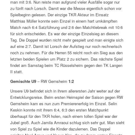
man mit 3:6. Nun reiste man aufgrund vieler Ausfälle sogar nur
zu fünft nach Lorsch. Damit war die Messe eigentlich schon vor
Spielbeginn gelesen. Der einzige TKR Akteur im Einsatz
Matthias Müller konnte sein Einzel in einem hart umkämpften
Match nach 6:4 Satzführung und 2:6 den Matchtiebreak mit 10:6
für sich entscheiden. Es war der einzige Einzelsieg an diesem
Tag. Die Doppel wurden nicht mehr gespielt und man einigte sich
auf eine 2:7. Damit ist Lorsch der Aufstieg nur noch rechnerisch
noch zu nehmen. Für die Herren 55 reicht noch ein Sieg aus den
letzten beiden Spielen um Platz 2 zu sichern. Das nächste Spiel
findet am Samstag beim TC Rüsselsheim gegen den TK Langen
II statt.
Gemischte U9
– RW Gernsheim
1:2
Unsere U9 befindet sich in ihrem allerersten Jahr weiter auf der
Entwicklungsreise. Beim ersten Heimspiel der Saison gegen RW
Gernsheim kam es nun zum Premierenerfolg im Einzel. Selin
Keskin konnte mit ihrem 6:4, 6:3 den ersten Matchpunkt
überhaupt für den TKR holen, nach einem tollen Spiel war der
Jubel groß. Auch Jamila Amraoui schlug sich sehr gut. Man sieht
von Spiel zu Spiel wie die Kinder dazulernen. Das Doppel