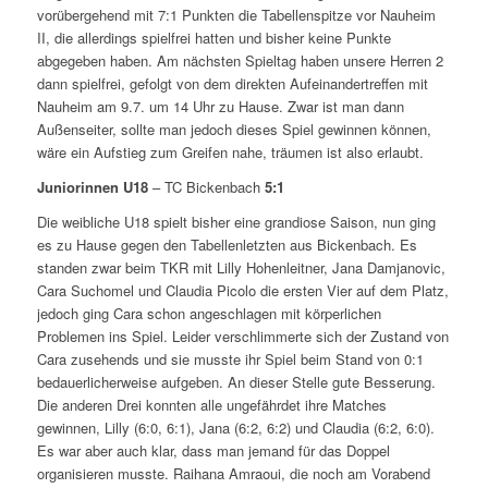
vorübergehend mit 7:1 Punkten die Tabellenspitze vor Nauheim
II, die allerdings spielfrei hatten und bisher keine Punkte
abgegeben haben. Am nächsten Spieltag haben unsere Herren 2
dann spielfrei, gefolgt von dem direkten Aufeinandertreffen mit
Nauheim am 9.7. um 14 Uhr zu Hause. Zwar ist man dann
Außenseiter, sollte man jedoch dieses Spiel gewinnen können,
wäre ein Aufstieg zum Greifen nahe, träumen ist also erlaubt.
Juniorinnen U18
– TC Bickenbach
5:1
Die weibliche U18 spielt bisher eine grandiose Saison, nun ging
es zu Hause gegen den Tabellenletzten aus Bickenbach. Es
standen zwar beim TKR mit Lilly Hohenleitner, Jana Damjanovic,
Cara Suchomel und Claudia Picolo die ersten Vier auf dem Platz,
jedoch ging Cara schon angeschlagen mit körperlichen
Problemen ins Spiel. Leider verschlimmerte sich der Zustand von
Cara zusehends und sie musste ihr Spiel beim Stand von 0:1
bedauerlicherweise aufgeben. An dieser Stelle gute Besserung.
Die anderen Drei konnten alle ungefährdet ihre Matches
gewinnen, Lilly (6:0, 6:1), Jana (6:2, 6:2) und Claudia (6:2, 6:0).
Es war aber auch klar, dass man jemand für das Doppel
organisieren musste. Raihana Amraoui, die noch am Vorabend