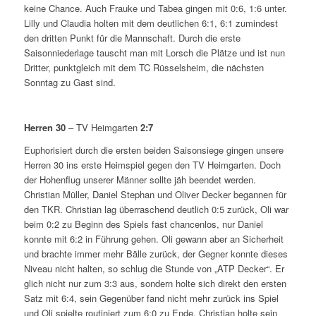
keine Chance. Auch Frauke und Tabea gingen mit 0:6, 1:6 unter.
Lilly und Claudia holten mit dem deutlichen 6:1, 6:1 zumindest
den dritten Punkt für die Mannschaft. Durch die erste
Saisonniederlage tauscht man mit Lorsch die Plätze und ist nun
Dritter, punktgleich mit dem TC Rüsselsheim, die nächsten
Sonntag zu Gast sind.
Herren 30
– TV Heimgarten
2:7
Euphorisiert durch die ersten beiden Saisonsiege gingen unsere
Herren 30 ins erste Heimspiel gegen den TV Heimgarten. Doch
der Hohenflug unserer Männer sollte jäh beendet werden.
Christian Müller, Daniel Stephan und Oliver Decker begannen für
den TKR. Christian lag überraschend deutlich 0:5 zurück, Oli war
beim 0:2 zu Beginn des Spiels fast chancenlos, nur Daniel
konnte mit 6:2 in Führung gehen. Oli gewann aber an Sicherheit
und brachte immer mehr Bälle zurück, der Gegner konnte dieses
Niveau nicht halten, so schlug die Stunde von „ATP Decker“. Er
glich nicht nur zum 3:3 aus, sondern holte sich direkt den ersten
Satz mit 6:4, sein Gegenüber fand nicht mehr zurück ins Spiel
und Oli spielte routiniert zum 6:0 zu Ende. Christian holte sein