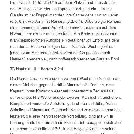
bis fast halb 11 für die U15 auf dem Platz stand, musste aus
dem Bett geholt werden und sprang kurzfristig ein. Lilly mit
Claudia im 1er Doppel machten ihre Sache genau so souverän
(6:0, 6:3), wie Jana mit Raihana (6:2, 6:1). Dabei zeigte Raihana
einen unerschrockenen Auftritt und bewies, dass sie auf dem
Niveau mehr als nur mithalten kann. Am Ende steht trotz einer
krankheitsbedingten Aufgabe ein deutlicher 5:1 Erfolg, mit dem
man den 2. Platz verteidigen kann. Nächste Woche geht es
jedoch zum Meisterschaftsfavoriten der Gruppenliga nach
Hausen/Lämmerspiel, dann hoffentlich wieder mit Cara an Bord.
TC Nauheim III –
Herren 3
2:4
Die Herren 3 traten, wie schon vor zwei Wochen in Nauheim an,
dieses Mal aber gegen die dritte Mannschaft. Dadurch, dass
Kapitän Jonas Kovacic weiter auf unbestimmte Zeit ausfällt,
durfte erneut Nils Woller aus der zweiten Mannschaft aushelfen.
Komplettiert wurde die Aufstellung durch Konrad Jühe, Adrian
Schalle und Maximilian Gastreich. Konrad zeigte wie schon beim
letzten Spiel eine hervorragende Vorstellung, ging mit 5:1 in
Führung, hatte bis zum 5:5 ein kleines Tief, berappelte sich aber
umgehend und stellte auf 7:5. In der Folge ließ er sich seinen