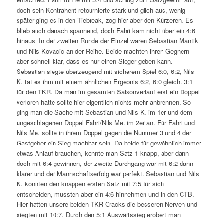
doch sein Kontrahent retournierte stark und glich aus, wenig
später ging es in den Tiebreak, zog hier aber den Kürzeren. Es
blieb auch danach spannend, doch Fahri kam nicht über ein 4:6
hinaus. In der zweiten Runde der Einzel waren Sebastian Mantik
und Nils Kovacic an der Reihe. Beide machten ihren Gegnern
aber schnell klar, dass es nur einen Sieger geben kann.
Sebastian siegte überzeugend mit sicherem Spiel 6:0, 6:2, Nils
K. tat es ihm mit einem ähnlichen Ergebnis 6:2, 6:0 gleich. 3:1
für den TKR. Da man im gesamten Saisonverlauf erst ein Doppel
verloren hatte sollte hier eigentlich nichts mehr anbrennen. So
ging man die Sache mit Sebastian und Nils K. im 1er und dem
ungeschlagenen Doppel Fahri/Nils Me. im 2er an. Für Fahri und
Nils Me. sollte in ihrem Doppel gegen die Nummer 3 und 4 der
Gastgeber ein Sieg machbar sein. Da beide für gewöhnlich immer
etwas Anlauf brauchen, konnte man Satz 1 knapp, aber dann
doch mit 6:4 gewinnen, der zweite Durchgang war mit 6:2 dann
klarer und der Mannschaftserfolg war perfekt. Sebastian und Nils
K. konnten den knappen ersten Satz mit 7:5 für sich
entscheiden, mussten aber ein 4:6 hinnehmen und in den CTB.
Hier hatten unsere beiden TKR Cracks die besseren Nerven und
siegten mit 10:7. Durch den 5:1 Auswärtssieg erobert man