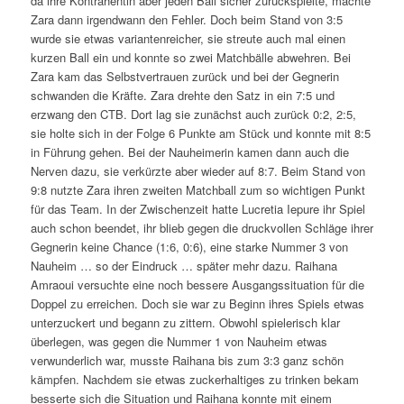
da ihre Kontrahentin aber jeden Ball sicher zurückspielte, machte
Zara dann irgendwann den Fehler. Doch beim Stand von 3:5
wurde sie etwas variantenreicher, sie streute auch mal einen
kurzen Ball ein und konnte so zwei Matchbälle abwehren. Bei
Zara kam das Selbstvertrauen zurück und bei der Gegnerin
schwanden die Kräfte. Zara drehte den Satz in ein 7:5 und
erzwang den CTB. Dort lag sie zunächst auch zurück 0:2, 2:5,
sie holte sich in der Folge 6 Punkte am Stück und konnte mit 8:5
in Führung gehen. Bei der Nauheimerin kamen dann auch die
Nerven dazu, sie verkürzte aber wieder auf 8:7. Beim Stand von
9:8 nutzte Zara ihren zweiten Matchball zum so wichtigen Punkt
für das Team. In der Zwischenzeit hatte Lucretia Iepure ihr Spiel
auch schon beendet, ihr blieb gegen die druckvollen Schläge ihrer
Gegnerin keine Chance (1:6, 0:6), eine starke Nummer 3 von
Nauheim … so der Eindruck … später mehr dazu. Raihana
Amraoui versuchte eine noch bessere Ausgangssituation für die
Doppel zu erreichen. Doch sie war zu Beginn ihres Spiels etwas
unterzuckert und begann zu zittern. Obwohl spielerisch klar
überlegen, was gegen die Nummer 1 von Nauheim etwas
verwunderlich war, musste Raihana bis zum 3:3 ganz schön
kämpfen. Nachdem sie etwas zuckerhaltiges zu trinken bekam
besserte sich die Situation und Raihana konnte mit einem