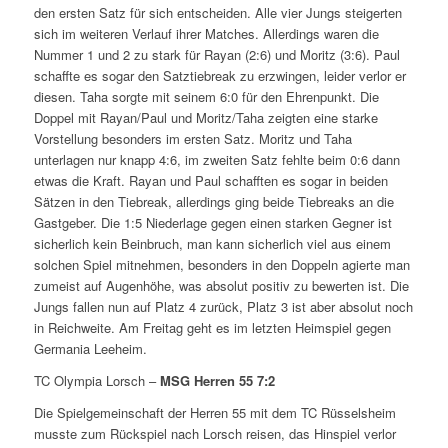
den ersten Satz für sich entscheiden. Alle vier Jungs steigerten
sich im weiteren Verlauf ihrer Matches. Allerdings waren die
Nummer 1 und 2 zu stark für Rayan (2:6) und Moritz (3:6). Paul
schaffte es sogar den Satztiebreak zu erzwingen, leider verlor er
diesen. Taha sorgte mit seinem 6:0 für den Ehrenpunkt. Die
Doppel mit Rayan/Paul und Moritz/Taha zeigten eine starke
Vorstellung besonders im ersten Satz. Moritz und Taha
unterlagen nur knapp 4:6, im zweiten Satz fehlte beim 0:6 dann
etwas die Kraft. Rayan und Paul schafften es sogar in beiden
Sätzen in den Tiebreak, allerdings ging beide Tiebreaks an die
Gastgeber. Die 1:5 Niederlage gegen einen starken Gegner ist
sicherlich kein Beinbruch, man kann sicherlich viel aus einem
solchen Spiel mitnehmen, besonders in den Doppeln agierte man
zumeist auf Augenhöhe, was absolut positiv zu bewerten ist. Die
Jungs fallen nun auf Platz 4 zurück, Platz 3 ist aber absolut noch
in Reichweite. Am Freitag geht es im letzten Heimspiel gegen
Germania Leeheim.
TC Olympia Lorsch –
MSG Herren 55
7:2
Die Spielgemeinschaft der Herren 55 mit dem TC Rüsselsheim
musste zum Rückspiel nach Lorsch reisen, das Hinspiel verlor