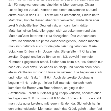
2:1 Führung war durchaus eine kleine Überraschung. Chiara
Losert lag 4:6 zurück, konterte mit einem souveränen 6:2 und
durfte auch in den CTB. Hier wurde es dramatisch, Chiara hatte
Matchball, konnte diesen aber nicht verwerten, werte dann aber
zwei Matchbälle ihrer Gegnerin ab, um dann beim dritten
Matchball einen Netzroller gegen sich zu bekommen und das
Match äußerst bitter mit 11:13 abzugeben. Das 2:2 nach den
Einzel ist dennoch ein prima Zwischenergebnis, jedoch möchte
man sich natürlich auch für die gute Leistung belohnen. Marie
Voigt kam für Jenny im Doppel rein. Sie spielte mit Chiara im
zweiten Doppel und beide führten mit 4:3, obwohl ihnen die
Nummer 1 gegenüber stand. Leider kam beim 4:6, 1:6 danach nur
noch ein Spiel dazu. So war es an Nadja und Sophia doch noch
etwas Zählbares mit nach Hause zu nehmen. Sie begannen stark
und holten sich Satz 1 mit 6:4. Auch der zweite Durchgang
begann mit 4:1 sehr gut, leider ließ man sich danach noch
komplett die Butter vom Brot nehmen, es ging in den
Satztiebreak. Nicht nur dieser ging knapp verloren, sondern auch
im folgenden CTB zog man mit 8:10 den Kürzen. Am Ende steht
man trotz guter Leistung mit leeren Händen da. Sicherlich hat in
den entscheidenden Momenten auch das Glück gefehlt, aber fest