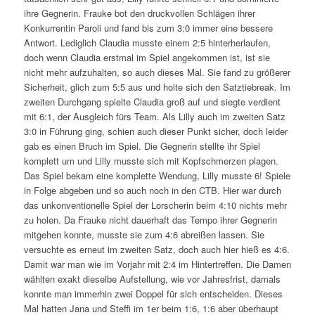
ihre Gegnerin. Frauke bot den druckvollen Schlägen ihrer
Konkurrentin Paroli und fand bis zum 3:0 immer eine bessere
Antwort. Lediglich Claudia musste einem 2:5 hinterherlaufen,
doch wenn Claudia erstmal im Spiel angekommen ist, ist sie
nicht mehr aufzuhalten, so auch dieses Mal. Sie fand zu größerer
Sicherheit, glich zum 5:5 aus und holte sich den Satztiebreak. Im
zweiten Durchgang spielte Claudia groß auf und siegte verdient
mit 6:1, der Ausgleich fürs Team. Als Lilly auch im zweiten Satz
3:0 in Führung ging, schien auch dieser Punkt sicher, doch leider
gab es einen Bruch im Spiel. Die Gegnerin stellte ihr Spiel
komplett um und Lilly musste sich mit Kopfschmerzen plagen.
Das Spiel bekam eine komplette Wendung, Lilly musste 6! Spiele
in Folge abgeben und so auch noch in den CTB. Hier war durch
das unkonventionelle Spiel der Lorscherin beim 4:10 nichts mehr
zu holen. Da Frauke nicht dauerhaft das Tempo ihrer Gegnerin
mitgehen konnte, musste sie zum 4:6 abreißen lassen. Sie
versuchte es erneut im zweiten Satz, doch auch hier hieß es 4:6.
Damit war man wie im Vorjahr mit 2:4 im Hintertreffen. Die Damen
wählten exakt dieselbe Aufstellung, wie vor Jahresfrist, damals
konnte man immerhin zwei Doppel für sich entscheiden. Dieses
Mal hatten Jana und Steffi im 1er beim 1:6, 1:6 aber überhaupt