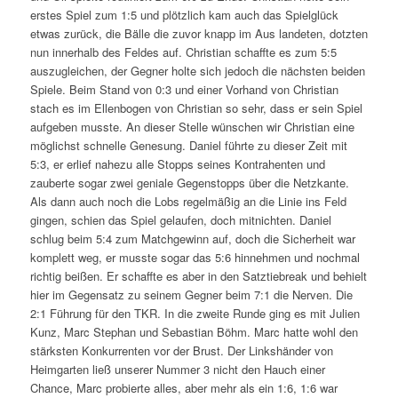
erstes Spiel zum 1:5 und plötzlich kam auch das Spielglück
etwas zurück, die Bälle die zuvor knapp im Aus landeten, dotzten
nun innerhalb des Feldes auf. Christian schaffte es zum 5:5
auszugleichen, der Gegner holte sich jedoch die nächsten beiden
Spiele. Beim Stand von 0:3 und einer Vorhand von Christian
stach es im Ellenbogen von Christian so sehr, dass er sein Spiel
aufgeben musste. An dieser Stelle wünschen wir Christian eine
möglichst schnelle Genesung. Daniel führte zu dieser Zeit mit
5:3, er erlief nahezu alle Stopps seines Kontrahenten und
zauberte sogar zwei geniale Gegenstopps über die Netzkante.
Als dann auch noch die Lobs regelmäßig an die Linie ins Feld
gingen, schien das Spiel gelaufen, doch mitnichten. Daniel
schlug beim 5:4 zum Matchgewinn auf, doch die Sicherheit war
komplett weg, er musste sogar das 5:6 hinnehmen und nochmal
richtig beißen. Er schaffte es aber in den Satztiebreak und behielt
hier im Gegensatz zu seinem Gegner beim 7:1 die Nerven. Die
2:1 Führung für den TKR. In die zweite Runde ging es mit Julien
Kunz, Marc Stephan und Sebastian Böhm. Marc hatte wohl den
stärksten Konkurrenten vor der Brust. Der Linkshänder von
Heimgarten ließ unserer Nummer 3 nicht den Hauch einer
Chance, Marc probierte alles, aber mehr als ein 1:6, 1:6 war