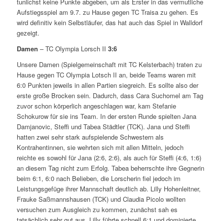
tunlichst keine Punkte abgeben, um als Erster in das vermutliche
Aufstiegsspiel am 9.7. zu Hause gegen TC Traisa zu gehen. Es
wird definitiv kein Selbstläufer, das hat auch das Spiel in Walldorf
gezeigt.
Damen
– TC Olympia Lorsch II
3:6
Unsere Damen (Spielgemeinschaft mit TC Kelsterbach) traten zu
Hause gegen TC Olympia Lotsch II an, beide Teams waren mit
6:0 Punkten jeweils in allen Partien siegreich. Es sollte also der
erste große Brocken sein. Dadurch, dass Cara Suchomel am Tag
zuvor schon körperlich angeschlagen war, kam Stefanie
Schokurow für sie ins Team. In der ersten Runde spielten Jana
Damjanovic, Steffi und Tabea Städtler (TCK). Jana und Steffi
hatten zwei sehr stark aufspielende Schwestern als
Kontrahentinnen, sie wehrten sich mit allen Mitteln, jedoch
reichte es sowohl für Jana (2:6, 2:6), als auch für Steffi (4:6, 1:6)
an diesem Tag nicht zum Erfolg. Tabea beherrschte ihre Gegnerin
beim 6:1, 6:0 nach Belieben, die Lorscherin fiel jedoch im
Leistungsgefüge ihrer Mannschaft deutlich ab. Lilly Hohenleitner,
Frauke Saßmannshausen (TCK) und Claudia Picolo wollten
versuchen zum Ausgleich zu kommen, zunächst sah es
tatsächlich sehr gut aus, Lilly führte schnell 6:1 und dominierte