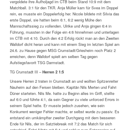
vergoldete ihre Aufholjagd im CTB beim Stand 10:9 mit dem
Matchball. 3:1 für den TKR. Anja Müller kam für Svea im Doppel
rein, es musste ein Doppelerfolg her. Nicole bildete mit Silvia das
erste Doppel, sie hatten beim 6:1, 6:2 wenig Mühe den
Mannschaftssieg zu vollenden. Ulrike und Anja gingen 6:4 in
Führung, mussten in der Folge ein 4:6 hinnehmen und unterlagen
im CTB mit 4:10. Durch den 4:2 Erfolg rückt man an den Zweiten
Walldorf dicht heran und kann mit einem Sieg im letzten Spiel am
24.6. zu Hause gegen MSG Crumstadt/Griesheim noch Platz 2
erreichen, denn Walldorf spielt am selben Tag gegen
Aufstiegsfavorit TSG Darmstadt.
TG Crumstadt III –
Herren 2 1:5
Unsere Herren 2 traten in Crumstadt an und wollten Spitzenreiter
Nauheim auf den Fersen bleiben. Kapitän Nils Merten und Fahri
Düner starteten. Nils Me. hatte zu Beginn alles im Griff, stellte
auf 6:0 und führte 4:1, da sein Gegner zu viele unforced Errors in
seinem Spiel hatte. Er musste jedoch zusehen, wie sein
Konkurrent weniger Fehler machte, er selbst wurde zu passiv. Es
entstand ein umkämpfter zweiter Durchgang mit dem besseren
Ende für Nils, der im Satztiebreak mit 7:2 das Match für sich
entschied. Fahri führte mit 5:4 und schlug zum Satzgewinn auf,