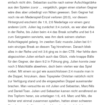
einfach nicht drin. Sebastian suchte nach seiner Aufschlagstärke
aus den Spielen zuvor … vergeblich, gegen einen starken Gegner
wäre dies aber unbedingt von Nöten gewesen. Sein Gegner hat
noch nie ein Medenspiel-Einzel verloren (20:0), vor diesem
Hintergrund erscheint die 1:6, 2:6 Niederlage vor einem ganz
anderen Licht. Julien lag zunächst 3:4 zurück, es war aber alles
in der Reihe, bis Julien beim 4:4 das Break schaffte und bei 5:4
zum Satzgewinn servierte, was ihm dank seinem starken
Aufschlagspiel gelang. Im zweiten Satz musste Julien bei 0:1
sein einziges Break an diesem Tag hinnehmen. Danach blieb
alles in der Reihe und mit 3:6 ging es in den CTB. Hier fehlte dem
abgezockten Julien einfach auch das Glück, viele knappe Bälle
für den Gegner, der dann 9:2 in Führung ging, Julien konnte zwar
noch 3 Matchbälle abwehren, doch beim vierten war das Spiel
vorbei. Mit einem so gut wie aussichtslosen 2:4 musste man in
die Doppel, hinzukam, dass Topspieler Christian natürlich nicht
zur Verfügung stand und die eingespielten Doppel auseinander
brachen. Man versuchte es mit Julien und Sebastian, Marc/Nils
und Daniel/Toan. Julien und Sebastian kamen nicht annährend an
ihre Topform heran, sie unterlagen 1:6, 4:6. Marc und Nils, die
bisher erst einmal zusammen spielten, hatten einen schweren