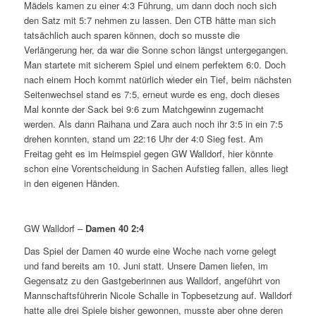
Mädels kamen zu einer 4:3 Führung, um dann doch noch sich
den Satz mit 5:7 nehmen zu lassen. Den CTB hätte man sich
tatsächlich auch sparen können, doch so musste die
Verlängerung her, da war die Sonne schon längst untergegangen.
Man startete mit sicherem Spiel und einem perfektem 6:0. Doch
nach einem Hoch kommt natürlich wieder ein Tief, beim nächsten
Seitenwechsel stand es 7:5, erneut wurde es eng, doch dieses
Mal konnte der Sack bei 9:6 zum Matchgewinn zugemacht
werden. Als dann Raihana und Zara auch noch ihr 3:5 in ein 7:5
drehen konnten, stand um 22:16 Uhr der 4:0 Sieg fest. Am
Freitag geht es im Heimspiel gegen GW Walldorf, hier könnte
schon eine Vorentscheidung in Sachen Aufstieg fallen, alles liegt
in den eigenen Händen.
GW Walldorf –
Damen 40 2:4
Das Spiel der Damen 40 wurde eine Woche nach vorne gelegt
und fand bereits am 10. Juni statt. Unsere Damen liefen, im
Gegensatz zu den Gastgeberinnen aus Walldorf, angeführt von
Mannschaftsführerin Nicole Schalle in Topbesetzung auf. Walldorf
hatte alle drei Spiele bisher gewonnen, musste aber ohne deren