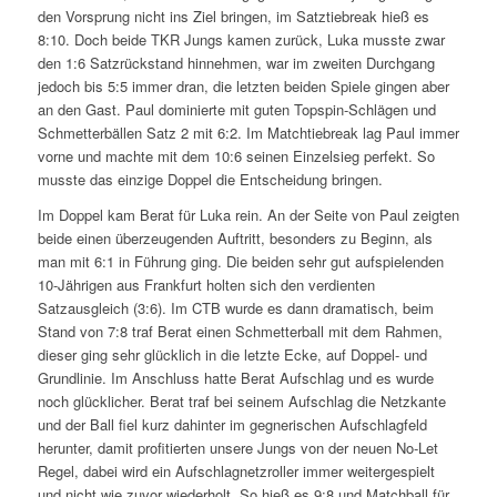
den Vorsprung nicht ins Ziel bringen, im Satztiebreak hieß es
8:10. Doch beide TKR Jungs kamen zurück, Luka musste zwar
den 1:6 Satzrückstand hinnehmen, war im zweiten Durchgang
jedoch bis 5:5 immer dran, die letzten beiden Spiele gingen aber
an den Gast. Paul dominierte mit guten Topspin-Schlägen und
Schmetterbällen Satz 2 mit 6:2. Im Matchtiebreak lag Paul immer
vorne und machte mit dem 10:6 seinen Einzelsieg perfekt. So
musste das einzige Doppel die Entscheidung bringen.
Im Doppel kam Berat für Luka rein. An der Seite von Paul zeigten
beide einen überzeugenden Auftritt, besonders zu Beginn, als
man mit 6:1 in Führung ging. Die beiden sehr gut aufspielenden
10-Jährigen aus Frankfurt holten sich den verdienten
Satzausgleich (3:6). Im CTB wurde es dann dramatisch, beim
Stand von 7:8 traf Berat einen Schmetterball mit dem Rahmen,
dieser ging sehr glücklich in die letzte Ecke, auf Doppel- und
Grundlinie. Im Anschluss hatte Berat Aufschlag und es wurde
noch glücklicher. Berat traf bei seinem Aufschlag die Netzkante
und der Ball fiel kurz dahinter im gegnerischen Aufschlagfeld
herunter, damit profitierten unsere Jungs von der neuen No-Let
Regel, dabei wird ein Aufschlagnetzroller immer weitergespielt
und nicht wie zuvor wiederholt. So hieß es 9:8 und Matchball für