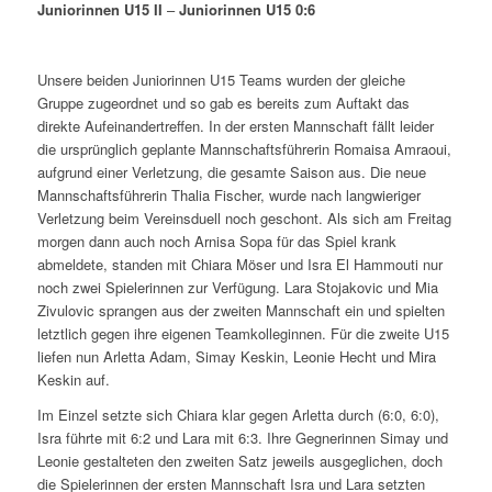
Juniorinnen U15 II
–
Juniorinnen U15 0:6
Unsere beiden Juniorinnen U15 Teams wurden der gleiche
Gruppe zugeordnet und so gab es bereits zum Auftakt das
direkte Aufeinandertreffen. In der ersten Mannschaft fällt leider
die ursprünglich geplante Mannschaftsführerin Romaisa Amraoui,
aufgrund einer Verletzung, die gesamte Saison aus. Die neue
Mannschaftsführerin Thalia Fischer, wurde nach langwieriger
Verletzung beim Vereinsduell noch geschont. Als sich am Freitag
morgen dann auch noch Arnisa Sopa für das Spiel krank
abmeldete, standen mit Chiara Möser und Isra El Hammouti nur
noch zwei Spielerinnen zur Verfügung. Lara Stojakovic und Mia
Zivulovic sprangen aus der zweiten Mannschaft ein und spielten
letztlich gegen ihre eigenen Teamkolleginnen. Für die zweite U15
liefen nun Arletta Adam, Simay Keskin, Leonie Hecht und Mira
Keskin auf.
Im Einzel setzte sich Chiara klar gegen Arletta durch (6:0, 6:0),
Isra führte mit 6:2 und Lara mit 6:3. Ihre Gegnerinnen Simay und
Leonie gestalteten den zweiten Satz jeweils ausgeglichen, doch
die Spielerinnen der ersten Mannschaft Isra und Lara setzten