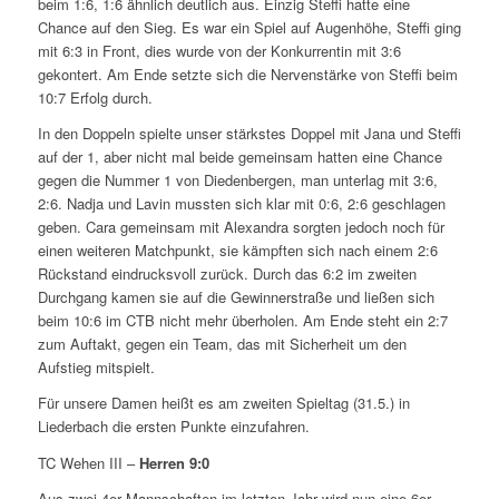
beim 1:6, 1:6 ähnlich deutlich aus. Einzig Steffi hatte eine
Chance auf den Sieg. Es war ein Spiel auf Augenhöhe, Steffi ging
mit 6:3 in Front, dies wurde von der Konkurrentin mit 3:6
gekontert. Am Ende setzte sich die Nervenstärke von Steffi beim
10:7 Erfolg durch.
In den Doppeln spielte unser stärkstes Doppel mit Jana und Steffi
auf der 1, aber nicht mal beide gemeinsam hatten eine Chance
gegen die Nummer 1 von Diedenbergen, man unterlag mit 3:6,
2:6. Nadja und Lavin mussten sich klar mit 0:6, 2:6 geschlagen
geben. Cara gemeinsam mit Alexandra sorgten jedoch noch für
einen weiteren Matchpunkt, sie kämpften sich nach einem 2:6
Rückstand eindrucksvoll zurück. Durch das 6:2 im zweiten
Durchgang kamen sie auf die Gewinnerstraße und ließen sich
beim 10:6 im CTB nicht mehr überholen. Am Ende steht ein 2:7
zum Auftakt, gegen ein Team, das mit Sicherheit um den
Aufstieg mitspielt.
Für unsere Damen heißt es am zweiten Spieltag (31.5.) in
Liederbach die ersten Punkte einzufahren.
TC Wehen III –
Herren 9:0
Aus zwei 4er Mannschaften im letzten Jahr wird nun eine 6er