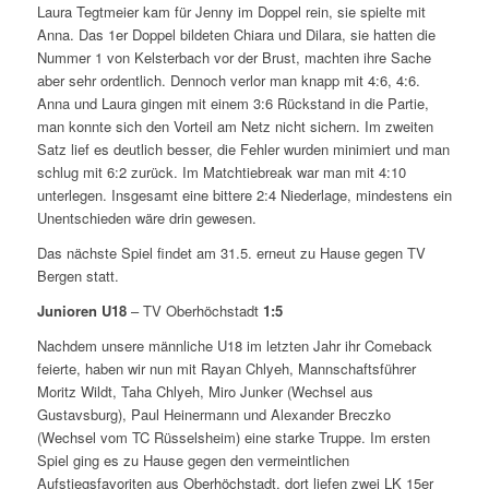
Laura Tegtmeier kam für Jenny im Doppel rein, sie spielte mit
Anna. Das 1er Doppel bildeten Chiara und Dilara, sie hatten die
Nummer 1 von Kelsterbach vor der Brust, machten ihre Sache
aber sehr ordentlich. Dennoch verlor man knapp mit 4:6, 4:6.
Anna und Laura gingen mit einem 3:6 Rückstand in die Partie,
man konnte sich den Vorteil am Netz nicht sichern. Im zweiten
Satz lief es deutlich besser, die Fehler wurden minimiert und man
schlug mit 6:2 zurück. Im Matchtiebreak war man mit 4:10
unterlegen. Insgesamt eine bittere 2:4 Niederlage, mindestens ein
Unentschieden wäre drin gewesen.
Das nächste Spiel findet am 31.5. erneut zu Hause gegen TV
Bergen statt.
Junioren U18
– TV Oberhöchstadt
1:5
Nachdem unsere männliche U18 im letzten Jahr ihr Comeback
feierte, haben wir nun mit Rayan Chlyeh, Mannschaftsführer
Moritz Wildt, Taha Chlyeh, Miro Junker (Wechsel aus
Gustavsburg), Paul Heinermann und Alexander Breczko
(Wechsel vom TC Rüsselsheim) eine starke Truppe. Im ersten
Spiel ging es zu Hause gegen den vermeintlichen
Aufstiegsfavoriten aus Oberhöchstadt, dort liefen zwei LK 15er