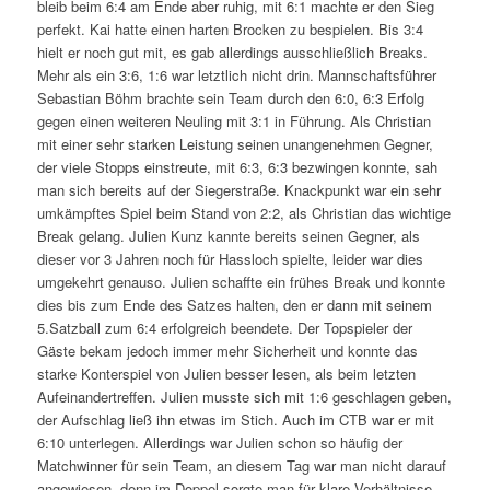
bleib beim 6:4 am Ende aber ruhig, mit 6:1 machte er den Sieg
perfekt. Kai hatte einen harten Brocken zu bespielen. Bis 3:4
hielt er noch gut mit, es gab allerdings ausschließlich Breaks.
Mehr als ein 3:6, 1:6 war letztlich nicht drin. Mannschaftsführer
Sebastian Böhm brachte sein Team durch den 6:0, 6:3 Erfolg
gegen einen weiteren Neuling mit 3:1 in Führung. Als Christian
mit einer sehr starken Leistung seinen unangenehmen Gegner,
der viele Stopps einstreute, mit 6:3, 6:3 bezwingen konnte, sah
man sich bereits auf der Siegerstraße. Knackpunkt war ein sehr
umkämpftes Spiel beim Stand von 2:2, als Christian das wichtige
Break gelang. Julien Kunz kannte bereits seinen Gegner, als
dieser vor 3 Jahren noch für Hassloch spielte, leider war dies
umgekehrt genauso. Julien schaffte ein frühes Break und konnte
dies bis zum Ende des Satzes halten, den er dann mit seinem
5.Satzball zum 6:4 erfolgreich beendete. Der Topspieler der
Gäste bekam jedoch immer mehr Sicherheit und konnte das
starke Konterspiel von Julien besser lesen, als beim letzten
Aufeinandertreffen. Julien musste sich mit 1:6 geschlagen geben,
der Aufschlag ließ ihn etwas im Stich. Auch im CTB war er mit
6:10 unterlegen. Allerdings war Julien schon so häufig der
Matchwinner für sein Team, an diesem Tag war man nicht darauf
angewiesen, denn im Doppel sorgte man für klare Verhältnisse.