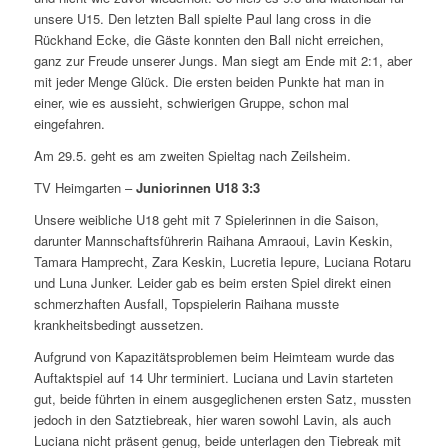
unsere U15. Den letzten Ball spielte Paul lang cross in die
Rückhand Ecke, die Gäste konnten den Ball nicht erreichen,
ganz zur Freude unserer Jungs. Man siegt am Ende mit 2:1, aber
mit jeder Menge Glück. Die ersten beiden Punkte hat man in
einer, wie es aussieht, schwierigen Gruppe, schon mal
eingefahren.
Am 29.5. geht es am zweiten Spieltag nach Zeilsheim.
TV Heimgarten –
Juniorinnen U18 3:3
Unsere weibliche U18 geht mit 7 Spielerinnen in die Saison,
darunter Mannschaftsführerin Raihana Amraoui, Lavin Keskin,
Tamara Hamprecht, Zara Keskin, Lucretia Iepure, Luciana Rotaru
und Luna Junker. Leider gab es beim ersten Spiel direkt einen
schmerzhaften Ausfall, Topspielerin Raihana musste
krankheitsbedingt aussetzen.
Aufgrund von Kapazitätsproblemen beim Heimteam wurde das
Auftaktspiel auf 14 Uhr terminiert. Luciana und Lavin starteten
gut, beide führten in einem ausgeglichenen ersten Satz, mussten
jedoch in den Satztiebreak, hier waren sowohl Lavin, als auch
Luciana nicht präsent genug, beide unterlagen den Tiebreak mit