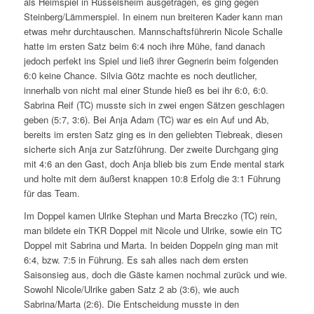
als Heimspiel in Rüsselsheim ausgetragen, es ging gegen
Steinberg/Lämmerspiel. In einem nun breiteren Kader kann man
etwas mehr durchtauschen. Mannschaftsführerin Nicole Schalle
hatte im ersten Satz beim 6:4 noch ihre Mühe, fand danach
jedoch perfekt ins Spiel und ließ ihrer Gegnerin beim folgenden
6:0 keine Chance. Silvia Götz machte es noch deutlicher,
innerhalb von nicht mal einer Stunde hieß es bei ihr 6:0, 6:0.
Sabrina Reif (TC) musste sich in zwei engen Sätzen geschlagen
geben (5:7, 3:6). Bei Anja Adam (TC) war es ein Auf und Ab,
bereits im ersten Satz ging es in den geliebten Tiebreak, diesen
sicherte sich Anja zur Satzführung. Der zweite Durchgang ging
mit 4:6 an den Gast, doch Anja blieb bis zum Ende mental stark
und holte mit dem äußerst knappen 10:8 Erfolg die 3:1 Führung
für das Team.
Im Doppel kamen Ulrike Stephan und Marta Breczko (TC) rein,
man bildete ein TKR Doppel mit Nicole und Ulrike, sowie ein TC
Doppel mit Sabrina und Marta. In beiden Doppeln ging man mit
6:4, bzw. 7:5 in Führung. Es sah alles nach dem ersten
Saisonsieg aus, doch die Gäste kamen nochmal zurück und wie.
Sowohl Nicole/Ulrike gaben Satz 2 ab (3:6), wie auch
Sabrina/Marta (2:6). Die Entscheidung musste in den