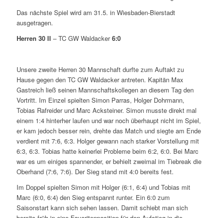
Das nächste Spiel wird am 31.5. in Wiesbaden-Bierstadt
ausgetragen.
Herren 30 II
– TC GW Waldacker
6:0
Unsere zweite Herren 30 Mannschaft durfte zum Auftakt zu
Hause gegen den TC GW Waldacker antreten. Kapitän Max
Gastreich ließ seinen Mannschaftskollegen an diesem Tag den
Vortritt. Im Einzel spielten Simon Parras, Holger Dohrmann,
Tobias Rafreider und Marc Acksteiner. Simon musste direkt mal
einem 1:4 hinterher laufen und war noch überhaupt nicht im Spiel,
er kam jedoch besser rein, drehte das Match und siegte am Ende
verdient mit 7:6, 6:3. Holger gewann nach starker Vorstellung mit
6:3, 6:3. Tobias hatte keinerlei Probleme beim 6:2, 6:0. Bei Marc
war es um einiges spannender, er behielt zweimal im Tiebreak die
Oberhand (7:6, 7:6). Der Sieg stand mit 4:0 bereits fest.
Im Doppel spielten Simon mit Holger (6:1, 6:4) und Tobias mit
Marc (6:0, 6:4) den Sieg entspannt runter. Ein 6:0 zum
Saisonstart kann sich sehen lassen. Damit schiebt man sich
bereits früh in eine Favoritenposition für den Aufstieg in die