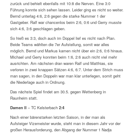
zurück und behielt ebenfalls mit 10:8 die Nerven. Eine 3:0
Führung konnte sich sehen lassen. Leider ging es nicht so weiter.
Bernd unterlag 4:6, 2:6 gegen die starke Nummer 1 der
Gastgeber. Ralf war chancenlos beim 2:6, 0:6 und Gerry musste
sich 4:6, 3:6 geschlagen geben.
So hieß es 3:3, doch auch im Doppel lief es nicht nach Plan.
Beide Teams wählten die 7er Aufstellung, somit war alles
möglich. Bernd und Markus kamen nicht über ein 2:6, 0:6 hinaus.
Michael und Gerry konnten beim 1:6, 2:6 auch nicht viel mehr
ausrichten. Am nächsten dran waren Ralf und Matthias, sie
verloren in zwei knappen Sätzen 4:6, 6:7. Unter dem Strich muss
man sagen, in den Doppeln war man klar unterlegen, somit geht
die Niederlage auch in Ordnung.
Das nächste Spiel findet am 30.5. gegen Wettenberg in
Raunheim statt.
Damen II
– TC Kelsterbach
2:4
Nach einer bärenstarken letzten Saison, in der man als
Aufsteiger Vizemeister wurde, steht man in diesem Jahr vor der
großen Herausforderung, den Abgang der Nummer 1 Nadja