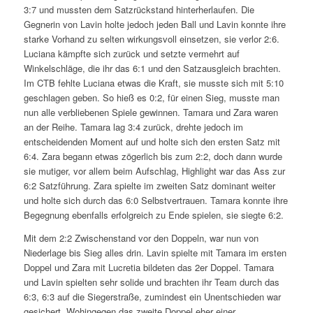
3:7 und mussten dem Satzrückstand hinterherlaufen. Die
Gegnerin von Lavin holte jedoch jeden Ball und Lavin konnte ihre
starke Vorhand zu selten wirkungsvoll einsetzen, sie verlor 2:6.
Luciana kämpfte sich zurück und setzte vermehrt auf
Winkelschläge, die ihr das 6:1 und den Satzausgleich brachten.
Im CTB fehlte Luciana etwas die Kraft, sie musste sich mit 5:10
geschlagen geben. So hieß es 0:2, für einen Sieg, musste man
nun alle verbliebenen Spiele gewinnen. Tamara und Zara waren
an der Reihe. Tamara lag 3:4 zurück, drehte jedoch im
entscheidenden Moment auf und holte sich den ersten Satz mit
6:4. Zara begann etwas zögerlich bis zum 2:2, doch dann wurde
sie mutiger, vor allem beim Aufschlag, Highlight war das Ass zur
6:2 Satzführung. Zara spielte im zweiten Satz dominant weiter
und holte sich durch das 6:0 Selbstvertrauen. Tamara konnte ihre
Begegnung ebenfalls erfolgreich zu Ende spielen, sie siegte 6:2.
Mit dem 2:2 Zwischenstand vor den Doppeln, war nun von
Niederlage bis Sieg alles drin. Lavin spielte mit Tamara im ersten
Doppel und Zara mit Lucretia bildeten das 2er Doppel. Tamara
und Lavin spielten sehr solide und brachten ihr Team durch das
6:3, 6:3 auf die Siegerstraße, zumindest ein Unentschieden war
gesichert. Wohingegen das zweite Doppel eher einer