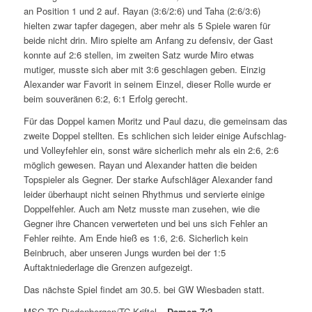
an Position 1 und 2 auf. Rayan (3:6/2:6) und Taha (2:6/3:6)
hielten zwar tapfer dagegen, aber mehr als 5 Spiele waren für
beide nicht drin. Miro spielte am Anfang zu defensiv, der Gast
konnte auf 2:6 stellen, im zweiten Satz wurde Miro etwas
mutiger, musste sich aber mit 3:6 geschlagen geben. Einzig
Alexander war Favorit in seinem Einzel, dieser Rolle wurde er
beim souveränen 6:2, 6:1 Erfolg gerecht.
Für das Doppel kamen Moritz und Paul dazu, die gemeinsam das
zweite Doppel stellten. Es schlichen sich leider einige Aufschlag-
und Volleyfehler ein, sonst wäre sicherlich mehr als ein 2:6, 2:6
möglich gewesen. Rayan und Alexander hatten die beiden
Topspieler als Gegner. Der starke Aufschläger Alexander fand
leider überhaupt nicht seinen Rhythmus und servierte einige
Doppelfehler. Auch am Netz musste man zusehen, wie die
Gegner ihre Chancen verwerteten und bei uns sich Fehler an
Fehler reihte. Am Ende hieß es 1:6, 2:6. Sicherlich kein
Beinbruch, aber unseren Jungs wurden bei der 1:5
Auftaktniederlage die Grenzen aufgezeigt.
Das nächste Spiel findet am 30.5. bei GW Wiesbaden statt.
MSG TC Diedenbergen/TC Kriftel –
Damen 7:2