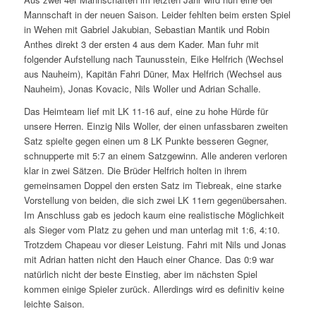
Mannschaft in der neuen Saison. Leider fehlten beim ersten Spiel
in Wehen mit Gabriel Jakubian, Sebastian Mantik und Robin
Anthes direkt 3 der ersten 4 aus dem Kader. Man fuhr mit
folgender Aufstellung nach Taunusstein, Eike Helfrich (Wechsel
aus Nauheim), Kapitän Fahri Düner, Max Helfrich (Wechsel aus
Nauheim), Jonas Kovacic, Nils Woller und Adrian Schalle.
Das Heimteam lief mit LK 11-16 auf, eine zu hohe Hürde für
unsere Herren. Einzig Nils Woller, der einen unfassbaren zweiten
Satz spielte gegen einen um 8 LK Punkte besseren Gegner,
schnupperte mit 5:7 an einem Satzgewinn. Alle anderen verloren
klar in zwei Sätzen. Die Brüder Helfrich holten in ihrem
gemeinsamen Doppel den ersten Satz im Tiebreak, eine starke
Vorstellung von beiden, die sich zwei LK 11ern gegenübersahen.
Im Anschluss gab es jedoch kaum eine realistische Möglichkeit
als Sieger vom Platz zu gehen und man unterlag mit 1:6, 4:10.
Trotzdem Chapeau vor dieser Leistung. Fahri mit Nils und Jonas
mit Adrian hatten nicht den Hauch einer Chance. Das 0:9 war
natürlich nicht der beste Einstieg, aber im nächsten Spiel
kommen einige Spieler zurück. Allerdings wird es definitiv keine
leichte Saison.