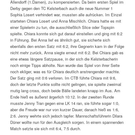
Allendorff (1.Damen), zu kompensierten. Da beim ersten Spiel im
Derby gegen den TC Kelsterbach auch die neue Nummer 1
Sophia Losert verhindert war, mussten alle aufrücken. Im Einzel
starteten Chiara Losert und Anna Mischlich. Chiara hatte es mit
einer Spielerin zu tun, die ausschließlich Slice oder Topspin
spielte. Chiara konnte sich gut darauf einstellen und ging mit 6:2
in Führung. Bei Anna lief es ähnlich gut, sie sicherte sich
ebenfalls den ersten Satz mit 6:2, ihre Gegnerin kam in der Folge
nicht mehr zurück, Anna siegte erneut mit 6:2. Bei Chiara gab es
eine etwas längere Satzpause, in der sich die Kelsterbacherin
noch einige Tipps abholte. Nun wurde das Spiel von ihrer Seite
noch ekliger, was es für Chiara deutlich anstrengender machte.
Der Satz ging mit 0:6 verloren. Im CTB führte Chiara mit 9:6,
doch der letzte Punkte sollte nicht gelingen, sie spielte zweimal
mutig lang cross, doch beide Bälle landeten knapp im Aus. Am
Ende hieß es äußerst ärgerlich 10:12. In der zweiten Runde
musste Jenny Tran gegen eine LK 14 ran, sie führte sogar 1:0,
aber die Freude war nur von kurzer Dauer, danach hieß es 1:6,
2:6. Jenny wehrte sich jedoch tapfer. Mannschaftsführerin Dilara
Düner wollte nun für den Ausgleich sorgen. In einem spannenden
Match setzte sie sich mit 6:4, 7:5 durch.