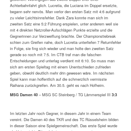
Achterbahnfahrt glich. Lucretia, die Luciana im Doppel ersetzte,
begann sehr nervös. Man verlor den ersten Satz mit 4:6 aufgrund
zu vieler Leichtsinnsfehler. Dank Zara konnte man sich im
zweiten Satz eine 5:2 Führung erspielen, unter anderem weil sie
mit 4 direkten Netzroller-Aufschlägen Punkte erzielte und die
Gegnerinnen zur Verzweiflung brachte. Der Championstiebreak
schien zum Greifen nahe, doch Lucretia unterliefen 7 Returnfehler
in Folge, sie fing sich wieder und man holte den zweiten Satz
gerade so noch mit 7:5. Im CTB traf man die falschen
Entscheidungen und unterlag verdient mit 6:10. So muss man
sich am ersten Spieltag mit einem Unentschieden zufrieden
geben, obwohl deutlich mehr drin gewesen wäre. Im nächsten
Spiel kann man hoffentlich auf die schmerzlich vermisste
Raihana zurückgreifen. Am 30.5. geht es nach Hofheim.
MSG Damen 40
– MSG SC Steinberg / TG Lämmerspiel III
3:3
Im letzten Jahr noch Gegner, in diesem Jahr in einem Team
vereint. Die Damen 40 des TKR und des TC Rüsselsheim bilden
in dieser Saison eine Spielgemeinschaft. Das erste Spiel wurde