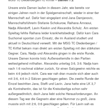
Unsere erste Damen laufen in diesem Jahr, wie bereits vor
einigen Jahren noch in der Spielgemeinschaft, wieder in einer 6er
Mannschaft auf. Dafür fest eingeplant sind Jana Damjanovic,
Mannschaftsführerin Stefanie Schokurow, Raihana Amraoui,
Nadja Allendorff, Lavin Keskin und Alexandra Schulz. Am ersten
Spieltag fehlte Raihana leider krankheitsbedingt. Dafür kam Cara
Suchomel spontan zum Einsatz, die im Ausland studiert und
aktuell in Deutschland verweilt. Mit der MSG TC Diedenbergen /
TC Kriftel bekam man direkt am ersten Spieltag mit den stärksten
Gegner. Cara, Nadja und Alexandra gingen in die erste Runde.
Unsere Damen konnte trotz Außenseiterrolle in den Partien
weitestgehend mithalten. Alexandra unterlag 3:6, 3:6. Nadja kam
nach 1:6 nochmal stärker zurück, für einen Satzgewinn reichte es
beim 4:6 jedoch nicht. Cara war nah dran musste sich aber auch
mit 3:6, 4:6 in 2 Sätzen geschlagen geben. Die zweite Runde der
Einzel bestritten Jana, Steffi und Lavin. Jana hatte eine LK 3,7
als Kontrahentin, das ist für die Kreisoberliga schon sehr
außergewöhnlich, doch Jana liebt solche Herausforderungen. An
diesem Tag war die Gegnerin aber eine Nummer zu groß, Jana
musste sich mit 2:6, 0:6 geschlagen geben. Für Lavin sah es