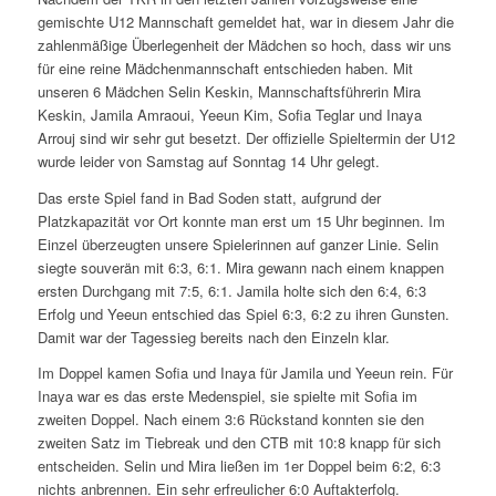
gemischte U12 Mannschaft gemeldet hat, war in diesem Jahr die
zahlenmäßige Überlegenheit der Mädchen so hoch, dass wir uns
für eine reine Mädchenmannschaft entschieden haben. Mit
unseren 6 Mädchen Selin Keskin, Mannschaftsführerin Mira
Keskin, Jamila Amraoui, Yeeun Kim, Sofia Teglar und Inaya
Arrouj sind wir sehr gut besetzt. Der offizielle Spieltermin der U12
wurde leider von Samstag auf Sonntag 14 Uhr gelegt.
Das erste Spiel fand in Bad Soden statt, aufgrund der
Platzkapazität vor Ort konnte man erst um 15 Uhr beginnen. Im
Einzel überzeugten unsere Spielerinnen auf ganzer Linie. Selin
siegte souverän mit 6:3, 6:1. Mira gewann nach einem knappen
ersten Durchgang mit 7:5, 6:1. Jamila holte sich den 6:4, 6:3
Erfolg und Yeeun entschied das Spiel 6:3, 6:2 zu ihren Gunsten.
Damit war der Tagessieg bereits nach den Einzeln klar.
Im Doppel kamen Sofia und Inaya für Jamila und Yeeun rein. Für
Inaya war es das erste Medenspiel, sie spielte mit Sofia im
zweiten Doppel. Nach einem 3:6 Rückstand konnten sie den
zweiten Satz im Tiebreak und den CTB mit 10:8 knapp für sich
entscheiden. Selin und Mira ließen im 1er Doppel beim 6:2, 6:3
nichts anbrennen. Ein sehr erfreulicher 6:0 Auftakterfolg.