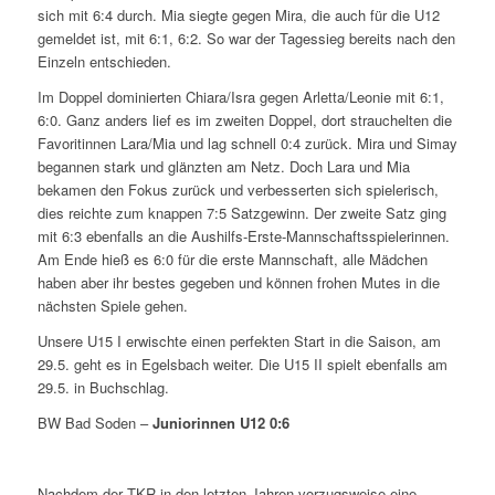
sich mit 6:4 durch. Mia siegte gegen Mira, die auch für die U12
gemeldet ist, mit 6:1, 6:2. So war der Tagessieg bereits nach den
Einzeln entschieden.
Im Doppel dominierten Chiara/Isra gegen Arletta/Leonie mit 6:1,
6:0. Ganz anders lief es im zweiten Doppel, dort strauchelten die
Favoritinnen Lara/Mia und lag schnell 0:4 zurück. Mira und Simay
begannen stark und glänzten am Netz. Doch Lara und Mia
bekamen den Fokus zurück und verbesserten sich spielerisch,
dies reichte zum knappen 7:5 Satzgewinn. Der zweite Satz ging
mit 6:3 ebenfalls an die Aushilfs-Erste-Mannschaftsspielerinnen.
Am Ende hieß es 6:0 für die erste Mannschaft, alle Mädchen
haben aber ihr bestes gegeben und können frohen Mutes in die
nächsten Spiele gehen.
Unsere U15 I erwischte einen perfekten Start in die Saison, am
29.5. geht es in Egelsbach weiter. Die U15 II spielt ebenfalls am
29.5. in Buchschlag.
BW Bad Soden –
Juniorinnen U12 0:6
Nachdem der TKR in den letzten Jahren vorzugsweise eine