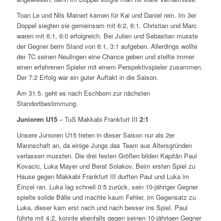
Toan Le und Nils Mainert kamen für Kai und Daniel rein. Im 3er
Doppel siegten sie gemeinsam mit 6:2, 6:1. Christian und Marc
waren mit 6:1, 6:0 erfolgreich. Bei Julien und Sebastian musste
der Gegner beim Stand von 6:1, 3:1 aufgeben. Allerdings wollte
der TC seinen Neulingen eine Chance geben und stellte immer
einen erfahrenen Spieler mit einem Perspektivspieler zusammen.
Der 7:2 Erfolg war ein guter Auftakt in die Saison.
Am 31.5. geht es nach Eschborn zur nächsten
Standortbestimmung.
Junioren U15
– TuS Makkabi Frankfurt III
2:1
Unsere Junioren U15 treten in dieser Saison nur als 2er
Mannschaft an, da einige Jungs das Team aus Altersgründen
verlassen mussten. Die drei festen Größen bilden Kapitän Paul
Kovacic, Luka Mayer und Berat Solakov. Beim ersten Spiel zu
Hause gegen Makkabi Frankfurt III durften Paul und Luka im
Einzel ran. Luka lag schnell 0:5 zurück, sein 10-jähriger Gegner
spielte solide Bälle und machte kaum Fehler, im Gegensatz zu
Luka, dieser kam erst nach und nach besser ins Spiel. Paul
führte mit 4:2, konnte ebenfalls gegen seinen 10-jährigen Gegner