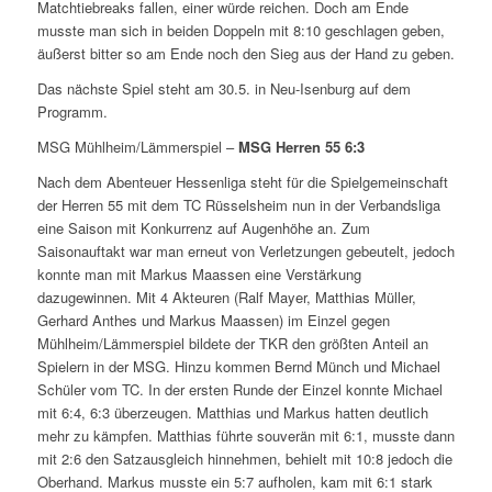
Matchtiebreaks fallen, einer würde reichen. Doch am Ende
musste man sich in beiden Doppeln mit 8:10 geschlagen geben,
äußerst bitter so am Ende noch den Sieg aus der Hand zu geben.
Das nächste Spiel steht am 30.5. in Neu-Isenburg auf dem
Programm.
MSG Mühlheim/Lämmerspiel –
MSG Herren 55 6:3
Nach dem Abenteuer Hessenliga steht für die Spielgemeinschaft
der Herren 55 mit dem TC Rüsselsheim nun in der Verbandsliga
eine Saison mit Konkurrenz auf Augenhöhe an. Zum
Saisonauftakt war man erneut von Verletzungen gebeutelt, jedoch
konnte man mit Markus Maassen eine Verstärkung
dazugewinnen. Mit 4 Akteuren (Ralf Mayer, Matthias Müller,
Gerhard Anthes und Markus Maassen) im Einzel gegen
Mühlheim/Lämmerspiel bildete der TKR den größten Anteil an
Spielern in der MSG. Hinzu kommen Bernd Münch und Michael
Schüler vom TC. In der ersten Runde der Einzel konnte Michael
mit 6:4, 6:3 überzeugen. Matthias und Markus hatten deutlich
mehr zu kämpfen. Matthias führte souverän mit 6:1, musste dann
mit 2:6 den Satzausgleich hinnehmen, behielt mit 10:8 jedoch die
Oberhand. Markus musste ein 5:7 aufholen, kam mit 6:1 stark