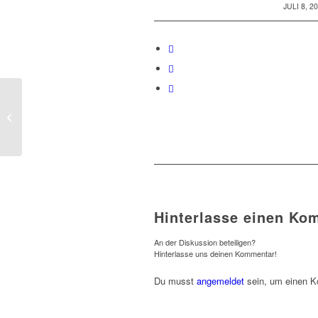
/
JULI 8, 2
TKR-Sommercup
Hinterlasse einen Ko
An der Diskussion beteiligen?
Hinterlasse uns deinen Kommentar!
Du musst
angemeldet
sein, um einen 