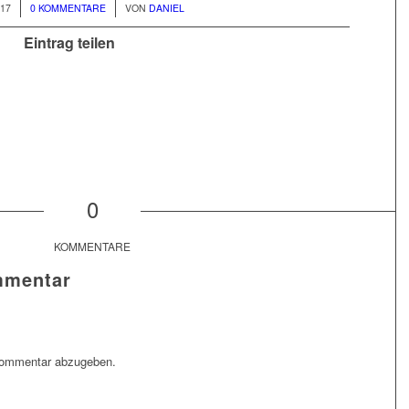
/
017
0 KOMMENTARE
VON
DANIEL
Eintrag teilen
0
KOMMENTARE
mmentar
Kommentar abzugeben.